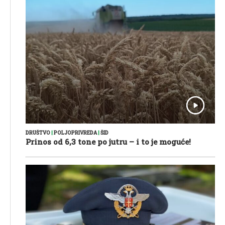
DRUŠTVO
|
POLJOPRIVREDA
|
ŠID
Prinos od 6,3 tone po jutru – i to je moguće!