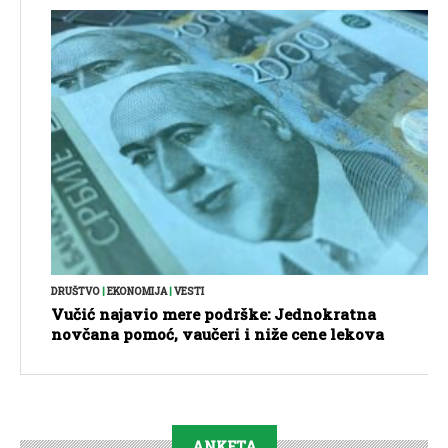
DRUŠTVO
|
EKONOMIJA
|
VESTI
Vučić najavio mere podrške: Jednokratna
novčana pomoć, vaučeri i niže cene lekova
ANKETA