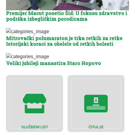
Premijer Macut posetio Šid: U fokusu zdravstvo i
podrška izbegličkim porodicama
Mitrovački polumaraton je trka retkih za retke
Istorijski koraci za obelele od retkih bolesti
Veliki jubileji manastira Staro Hopovo
SLUŽBENI LIST
ČITULJE