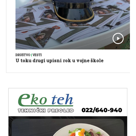
DRUŠTVO
|
VESTI
U toku drugi upisni rok u vojne škole