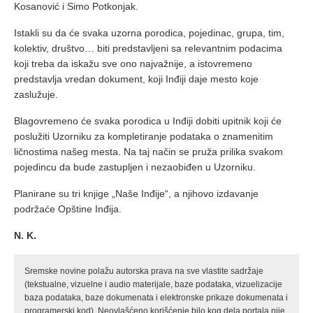
Kosanović i Simo Potkonjak.
Istakli su da će svaka uzorna porodica, pojedinac, grupa, tim,
kolektiv, društvo… biti predstavljeni sa relevantnim podacima
koji treba da iskažu sve ono najvažnije, a istovremeno
predstavlja vredan dokument, koji Inđiji daje mesto koje
zaslužuje.
Blagovremeno će svaka porodica u Inđiji dobiti upitnik koji će
poslužiti Uzorniku za kompletiranje podataka o znamenitim
ličnostima našeg mesta. Na taj način se pruža prilika svakom
pojedincu da bude zastupljen i nezaobiđen u Uzorniku.
Planirane su tri knjige „Naše Inđije“, a njihovo izdavanje
podržaće Opštine Inđija.
N. K.
Sremske novine polažu autorska prava na sve vlastite sadržaje
(tekstualne, vizuelne i audio materijale, baze podataka, vizuelizacije
baza podataka, baze dokumenata i elektronske prikaze dokumenata i
programerski kod). Neovlašćeno korišćenje bilo kog dela portala nije