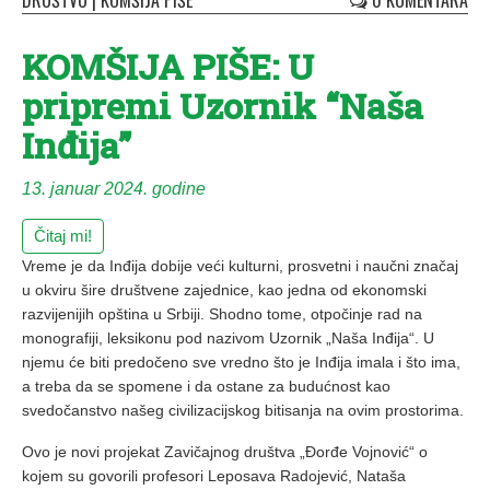
DRUŠTVO
|
KOMŠIJA PIŠE
0 KOMENTARA
KOMŠIJA PIŠE: U
pripremi Uzornik “Naša
Inđija”
13. januar 2024. godine
Čitaj mi!
Vreme je da Inđija dobije veći kulturni, prosvetni i naučni značaj
u okviru šire društvene zajednice, kao jedna od ekonomski
razvijenijih opština u Srbiji. Shodno tome, otpočinje rad na
monografiji, leksikonu pod nazivom Uzornik „Naša Inđija“. U
njemu će biti predočeno sve vredno što je Inđija imala i što ima,
a treba da se spomene i da ostane za budućnost kao
svedočanstvo našeg civilizacijskog bitisanja na ovim prostorima.
Ovo je novi projekat Zavičajnog društva „Đorđe Vojnović“ o
kojem su govorili profesori Leposava Radojević, Nataša