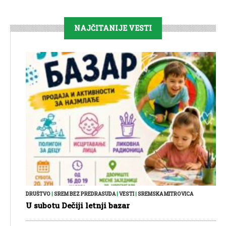
NAJČITANIJE VESTI
DRUŠTVO
|
SREM BEZ PREDRASUDA
|
VESTI
|
SREMSKA MITROVICA
U subotu Dečiji letnji bazar