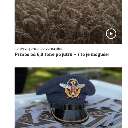
DRUŠTVO
|
POLJOPRIVREDA
|
ŠID
Prinos od 6,3 tone po jutru – i to je moguće!