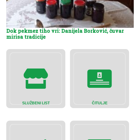
Dok pekmez tiho vri: Danijela Borković, čuvar
mirisa tradicije
SLUŽBENI LIST
ČITULJE