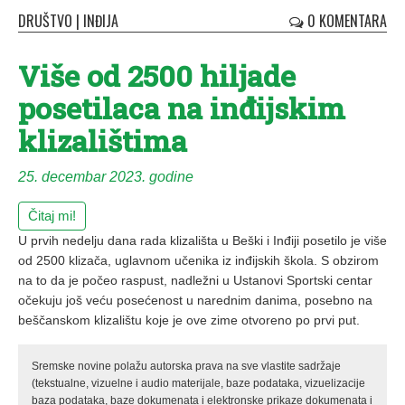
DRUŠTVO
|
INĐIJA
0 KOMENTARA
Više od 2500 hiljade
posetilaca na inđijskim
klizalištima
25. decembar 2023. godine
Čitaj mi!
U prvih nedelju dana rada klizališta u Beški i Inđiji posetilo je više
od 2500 klizača, uglavnom učenika iz inđijskih škola. S obzirom
na to da je počeo raspust, nadležni u Ustanovi Sportski centar
očekuju još veću posećenost u narednim danima, posebno na
beščanskom klizalištu koje je ove zime otvoreno po prvi put.
Sremske novine polažu autorska prava na sve vlastite sadržaje
(tekstualne, vizuelne i audio materijale, baze podataka, vizuelizacije
baza podataka, baze dokumenata i elektronske prikaze dokumenata i