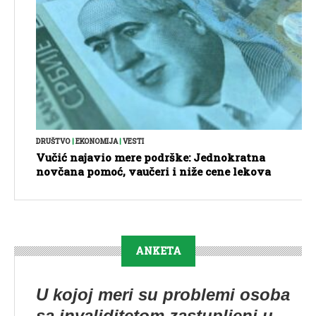
DRUŠTVO
|
EKONOMIJA
|
VESTI
Vučić najavio mere podrške: Jednokratna
novčana pomoć, vaučeri i niže cene lekova
ANKETA
U kojoj meri su problemi osoba
sa invaliditetom zastupljeni u