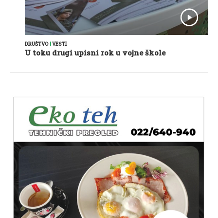
DRUŠTVO
|
VESTI
U toku drugi upisni rok u vojne škole