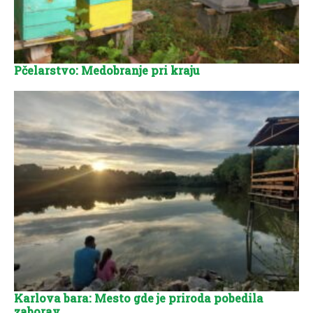
Pčelarstvo: Medobranje pri kraju
Karlova bara: Mesto gde je priroda pobedila
zaborav