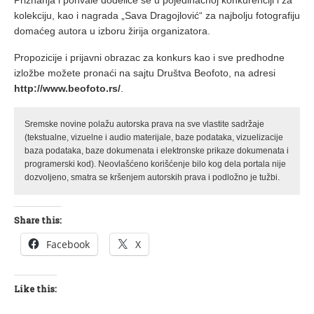
Priznanja i pohvale dodeliće se u pojedinačnoj konkurenciji i za
kolekciju, kao i nagrada „Sava Dragojlović“ za najbolju fotografiju
domaćeg autora u izboru žirija organizatora.
Propozicije i prijavni obrazac za konkurs kao i sve predhodne
izložbe možete pronaći na sajtu Društva Beofoto, na adresi
http://www.beofoto.rs/
.
Sremske novine polažu autorska prava na sve vlastite sadržaje
(tekstualne, vizuelne i audio materijale, baze podataka, vizuelizacije
baza podataka, baze dokumenata i elektronske prikaze dokumenata i
programerski kod). Neovlašćeno korišćenje bilo kog dela portala nije
dozvoljeno, smatra se kršenjem autorskih prava i podložno je tužbi.
Share this:
Facebook
X
Like this: