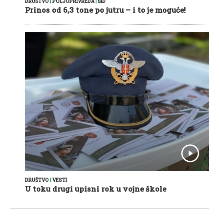
DRUŠTVO
|
POLJOPRIVREDA
|
ŠID
Prinos od 6,3 tone po jutru – i to je moguće!
DRUŠTVO
|
VESTI
U toku drugi upisni rok u vojne škole