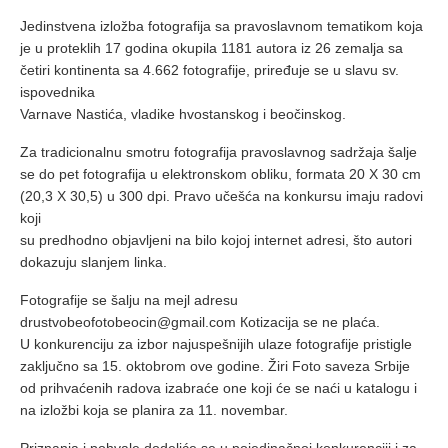
Jedinstvena izložba fotografija sa pravoslavnom tematikom koja
je u proteklih 17 godina okupila 1181 autora iz 26 zemalja sa
četiri kontinenta sa 4.662 fotografije, priređuje se u slavu sv.
ispovednika
Varnave Nastića, vladike hvostanskog i beočinskog.
Za tradicionalnu smotru fotografija pravoslavnog sadržaja šalje
se do pet fotografija u elektronskom obliku, formata 20 X 30 cm
(20,3 X 30,5) u 300 dpi. Pravo učešća na konkursu imaju radovi
koji
su predhodno objavljeni na bilo kojoj internet adresi, što autori
dokazuju slanjem linka.
Fotografije se šalju na mejl adresu
drustvobeofotobeocin@gmail.com Кotizacija se ne plaća.
U konkurenciju za izbor najuspešnijih ulaze fotografije pristigle
zaključno sa 15. oktobrom ove godine. Žiri Foto saveza Srbije
od prihvaćenih radova izabraće one koji će se naći u katalogu i
na izložbi koja se planira za 11. novembar.