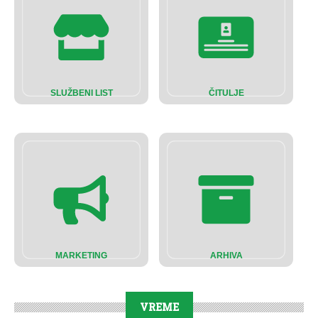
SLUŽBENI LIST
ČITULJE
MARKETING
ARHIVA
VREME