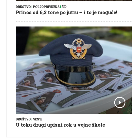
DRUŠTVO
|
POLJOPRIVREDA
|
ŠID
Prinos od 6,3 tone po jutru – i to je moguće!
DRUŠTVO
|
VESTI
U toku drugi upisni rok u vojne škole