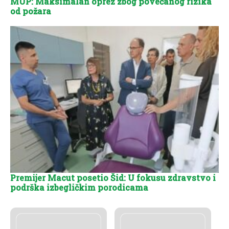
MUP: Maksimalan oprez zbog povećanog rizika
od požara
Premijer Macut posetio Šid: U fokusu zdravstvo i
podrška izbegličkim porodicama