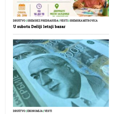
DRUŠTVO
|
SREM BEZ PREDRASUDA
|
VESTI
|
SREMSKA MITROVICA
U subotu Dečiji letnji bazar
DRUŠTVO
|
EKONOMIJA
|
VESTI