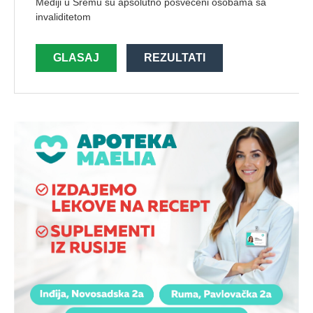
Mediji u Sremu su apsolutno posvećeni osobama sa
invaliditetom
GLASAJ
REZULTATI