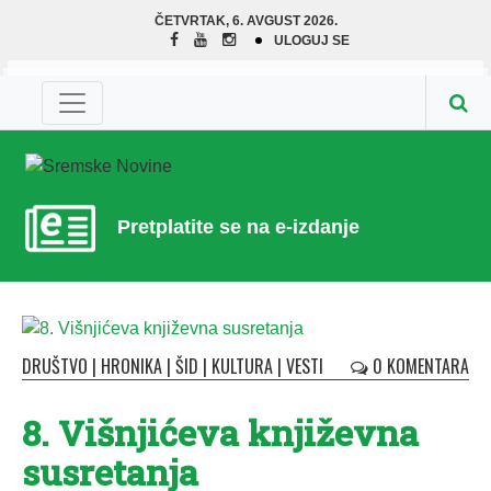
ČETVRTAK, 6. AVGUST 2026.
ULOGUJ SE
Pretplatite se na e-izdanje
DRUŠTVO
|
HRONIKA
|
ŠID
|
KULTURA
|
VESTI
0 KOMENTARA
8. Višnjićeva književna
susretanja