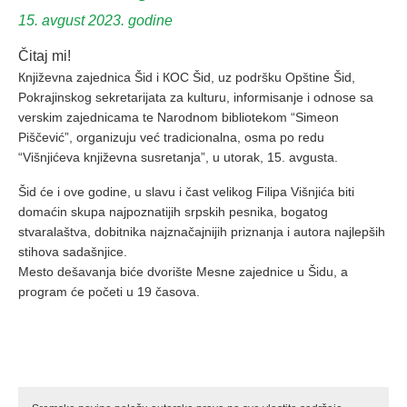
15. avgust 2023. godine
Čitaj mi!
Кnjiževna zajednica Šid i КOC Šid, uz podršku Opštine Šid,
Pokrajinskog sekretarijata za kulturu, informisanje i odnose sa
verskim zajednicama te Narodnom bibliotekom “Simeon
Piščević”, organizuju već tradicionalna, osma po redu
“Višnjićeva književna susretanja”, u utorak, 15. avgusta.
Šid će i ove godine, u slavu i čast velikog Filipa Višnjića biti
domaćin skupa najpoznatijih srpskih pesnika, bogatog
stvaralaštva, dobitnika najznačajnijih priznanja i autora najlepših
stihova sadašnjice.
Mesto dešavanja biće dvorište Mesne zajednice u Šidu, a
program će početi u 19 časova.