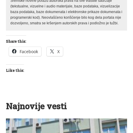
Sremske novine polažu autorska prava na sve vlastite sadržaje
(tekstualne, vizuelne i audio materijale, baze podataka, vizuelizacije
baza podataka, baze dokumenata i elektronske prikaze dokumenata i
programerski kod). Neovlašćeno korišćenje bilo kog dela portala nije
dozvoljeno, smatra se kršenjem autorskih prava i podložno je tužbi.
Share this:
Facebook
X
Like this:
Najnovije vesti