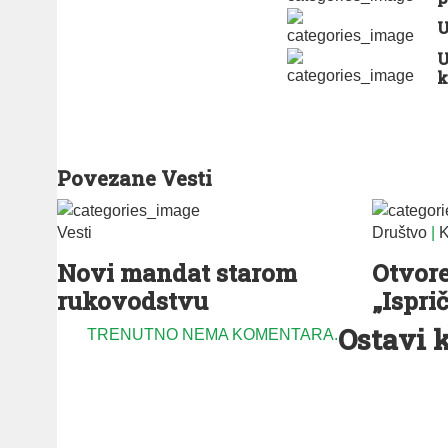
U
U
k
Povezane Vesti
Vesti
Društvo
|
K
Novi mandat starom
Otvore
rukovodstvu
„Isprič
Ostavi 
TRENUTNO NEMA KOMENTARA.