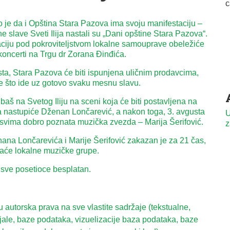
je da i Opština Stara Pazova ima svoju manifestaciju –
 slave Sveti Ilija nastali su „Dani opštine Stara Pazova“.
ciju pod pokroviteljstvom lokalne samouprave obeležiće
koncerti na Trgu dr Zorana Đinđića.
sta, Stara Pazova će biti ispunjena uličnim prodavcima,
e što ide uz gotovo svaku mesnu slavu.
baš na Svetog Iliju na sceni koja će biti postavljena na
a nastupiće Dženan Lončarević, a nakon toga, 3. avgusta
U
 svima dobro poznata muzička zvezda – Marija Šerifović.
z
na Lončarevića i Marije Šerifović zakazan je za 21 čas,
aće lokalne muzičke grupe.
 sve posetioce besplatan.
autorska prava na sve vlastite sadržaje (tekstualne,
ijale, baze podataka, vizuelizacije baza podataka, baze