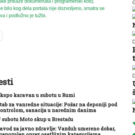
ske prikaze dokumenata i programerski kod).
G
 bilo kog dela portala nije dozvoljeno, smatra se
a i podložno je tužbi.
D
D
esti
kspo karavan u subotu u Rumi
tab za vanredne situacije: Požar na deponiji pod
ontrolom, sanacija u narednim danima
 subotu Moto skup u Brestaču
avod za javno zdravlje: Vazduh umereno dobar,
reporučen oprez osetljivim kategorijama