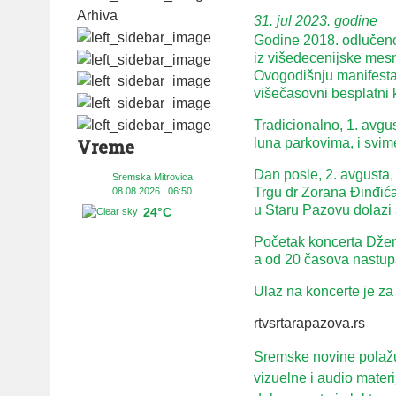
Arhiva
31. jul 2023. godine
Godine 2018. odlučeno 
iz višedecenijske mesne
Ovogodišnju manifesta
višečasovni besplatni 
Tradicionalno, 1. avgu
luna parkovima, i svim
Vreme
Dan posle, 2. avgusta, 
Sremska Mitrovica
Trgu dr Zorana Đinđić
08.08.2026., 06:50
u Staru Pazovu dolazi
24°C
Početak koncerta Džena
a od 20 časova nastup
Ulaz na koncerte je za
rtvsrtarapazova.rs
Sremske novine polažu 
vizuelne i audio mater