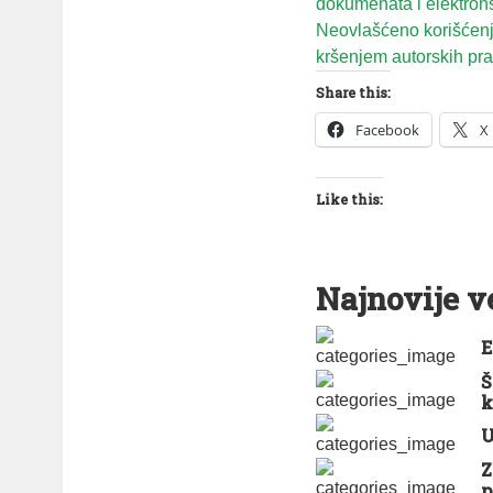
dokumenata i elektron
Neovlašćeno korišćenje
kršenjem autorskih prav
Share this:
Facebook
X
Like this:
Najnovije v
E
Š
k
U
Z
p