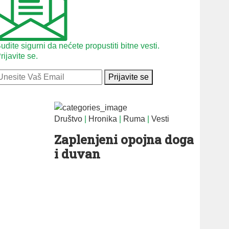
udite sigurni da nećete propustiti bitne vesti.
rijavite se.
Prijavite se
Društvo
|
Hronika
|
Ruma
|
Vesti
Zaplenjeni opojna doga
i duvan