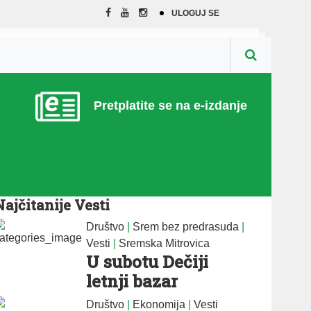
ULOGUJ SE
Pretplatite se na e-izdanje
Najčitanije Vesti
Društvo
|
Srem bez predrasuda
|
Vesti
|
Sremska Mitrovica
U subotu Dečiji
letnji bazar
Društvo
|
Ekonomija
|
Vesti