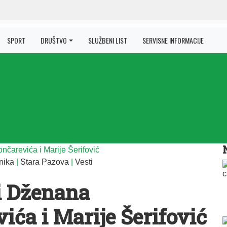
SPORT
DRUŠTVO
SLUŽBENI LIST
SERVISNE INFORMACIJE
nika
|
Stara Pazova
|
Vesti
i Dženana
ića i Marije Šerifović