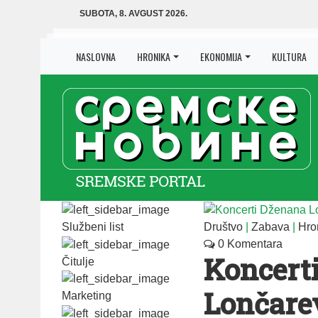
SUBOTA, 8. AVGUST 2026.
NASLOVNA
HRONIKA
EKONOMIJA
KULTURA
Službeni list
Društvo
|
Zabava
|
Hro
0 Komentara
Koncert
Čitulje
Lončarev
Marketing