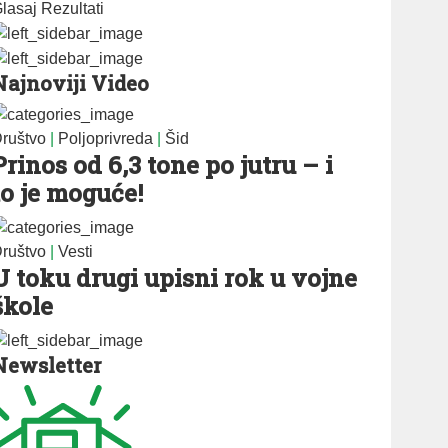
lasaj
Rezultati
Najnoviji Video
ruštvo
|
Poljoprivreda
|
Šid
Prinos od 6,3 tone po jutru – i
to je moguće!
ruštvo
|
Vesti
U toku drugi upisni rok u vojne
škole
Newsletter