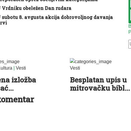
 Vrdniku obeležen Dan rudara
 subotu 8. avgusta akcija dobrovoljnog davanja
rvi
B
P
ultura
|
Vesti
Vesti
na izložba
Besplatan upis u
ać...
mitrovačku bibl...
komentar