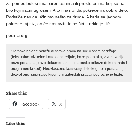
za pomoć bolesnima, siromašnima ili prosto onima koji su na
bilo koji način ugrozeni. A to i nas onda pokreće na dobro delo.
Podstiče nas da učinimo nešto za druge. A kada se jednom
pokrene taj niz, on će nastaviti da se širi – rekla je Ilić.
pecinci.org
Sremske novine polažu autorska prava na sve vlastite sadržaje
(tekstualne, vizuelne i audio materijale, baze podataka, vizuelizacije
baza podataka, baze dokumenata i elektronske prikaze dokumenata i
programerski kod). Neovlašćeno korišćenje bilo kog dela portala nije
dozvoljeno, smatra se kršenjem autorskih prava i podložno je tužbi.
Share this:
Facebook
X
Like this: