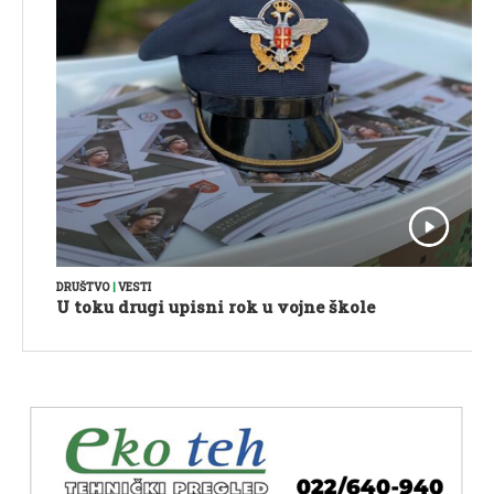
DRUŠTVO
|
VESTI
U toku drugi upisni rok u vojne škole