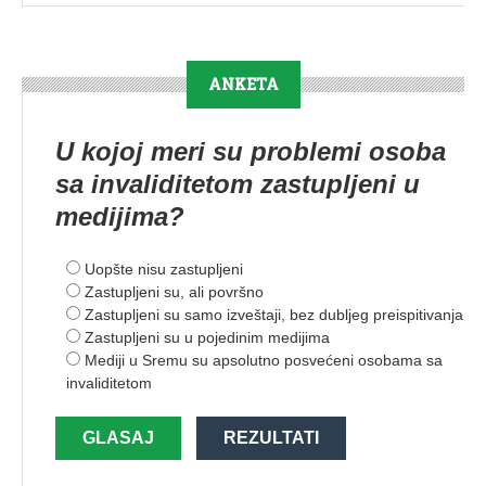
ANKETA
U kojoj meri su problemi osoba
sa invaliditetom zastupljeni u
medijima?
Uopšte nisu zastupljeni
Zastupljeni su, ali površno
Zastupljeni su samo izveštaji, bez dubljeg preispitivanja
Zastupljeni su u pojedinim medijima
Mediji u Sremu su apsolutno posvećeni osobama sa
invaliditetom
GLASAJ
REZULTATI