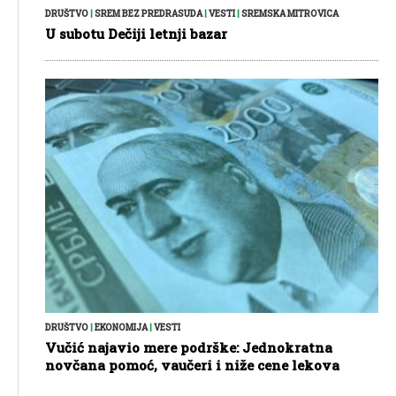
DRUŠTVO
|
SREM BEZ PREDRASUDA
|
VESTI
|
SREMSKA MITROVICA
U subotu Dečiji letnji bazar
DRUŠTVO
|
EKONOMIJA
|
VESTI
Vučić najavio mere podrške: Jednokratna
novčana pomoć, vaučeri i niže cene lekova