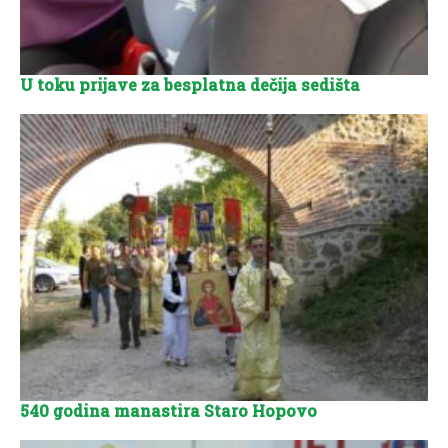
U toku prijave za besplatna dečija sedišta
540 godina manastira Staro Hopovo