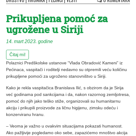
DRUŠTVO
|
HRONIKA
|
PEĆINCI
|
VESTI
0 KOMENTARA
Prikupljena pomoć za
ugrožene u Siriji
14. mart 2023. godine
Čitaj mi!
Polaznici Predškolske ustanove “Vlada Obradović Kameni” iz
Pećinaca, vaspitači i roditelji nedavno su otpremili veću količinu
prikupljene pomoći za ugroženo stanovništvo u Siriji.
Kako je rekla vaspitačica Branislava Ilić, s obzirom da je Sirija
već godinama pod sankcijama i da, nakon razornog zemljotresa,
pomoć do njih jako teško stiže, organizovali su humanitarnu
akciju i prikupili proizvode za ličnu higijenu, zimsku odeću i
konzerviranu hranu.
– Veoma je važno u ovakvim situacijama pokazati humanost.
Ako pažljivije pogledamo oko sebe, zapazićemo mnoštvo akcija