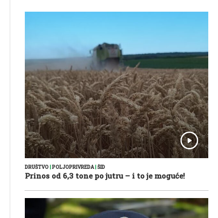
DRUŠTVO
|
POLJOPRIVREDA
|
ŠID
Prinos od 6,3 tone po jutru – i to je moguće!