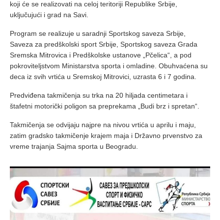
koji će se realizovati na celoj teritoriji Republike Srbije,
uključujući i grad na Savi.
Program se realizuje u saradnji Sportskog saveza Srbije,
Saveza za predškolski sport Srbije, Sportskog saveza Grada
Sremska Mitrovica i Predškolske ustanove „Pčelica“, a pod
pokroviteljstvom Ministarstva sporta i omladine. Obuhvaćena su
deca iz svih vrtića u Sremskoj Mitrovici, uzrasta 6 i 7 godina.
Predviđena takmičenja su trka na 20 hiljada centimetara i
štafetni motorički poligon sa preprekama „Budi brz i spretan“.
Takmičenja se odvijaju najpre na nivou vrtića u aprilu i maju,
zatim gradsko takmičenje krajem maja i Državno prvenstvo za
vreme trajanja Sajma sporta u Beogradu.