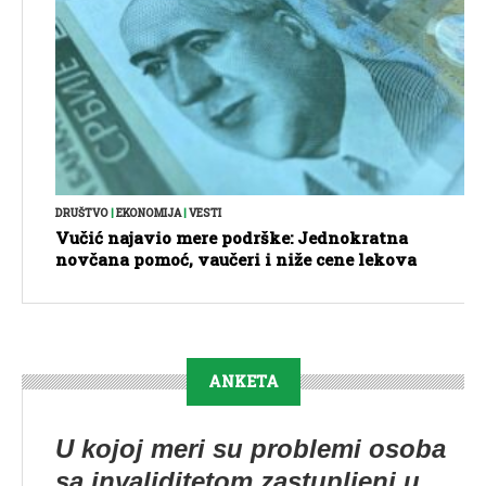
DRUŠTVO
|
EKONOMIJA
|
VESTI
Vučić najavio mere podrške: Jednokratna
novčana pomoć, vaučeri i niže cene lekova
ANKETA
U kojoj meri su problemi osoba
sa invaliditetom zastupljeni u