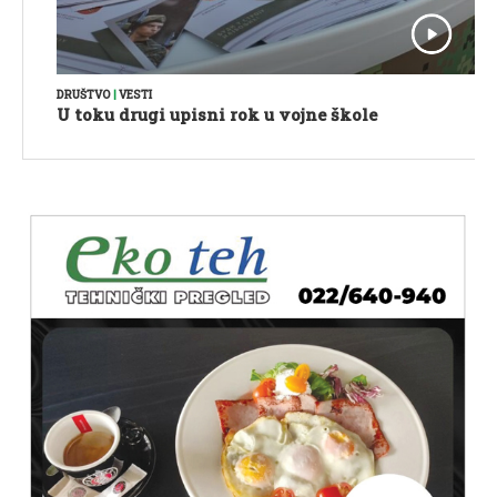
DRUŠTVO
|
VESTI
U toku drugi upisni rok u vojne škole