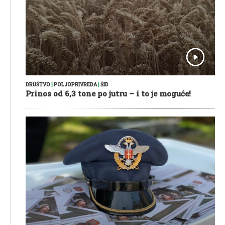
DRUŠTVO
|
POLJOPRIVREDA
|
ŠID
Prinos od 6,3 tone po jutru – i to je moguće!