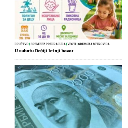
DRUŠTVO
|
SREM BEZ PREDRASUDA
|
VESTI
|
SREMSKA MITROVICA
U subotu Dečiji letnji bazar