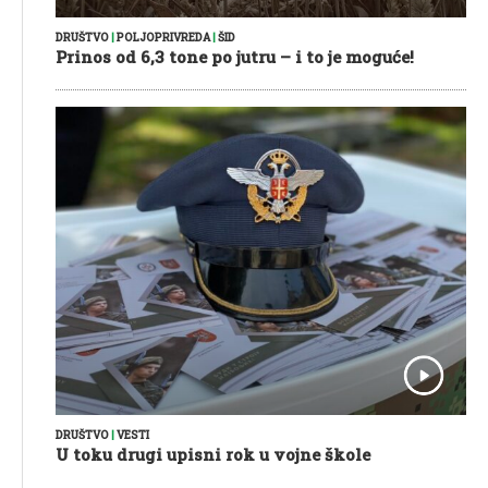
DRUŠTVO
|
POLJOPRIVREDA
|
ŠID
Prinos od 6,3 tone po jutru – i to je moguće!
DRUŠTVO
|
VESTI
U toku drugi upisni rok u vojne škole