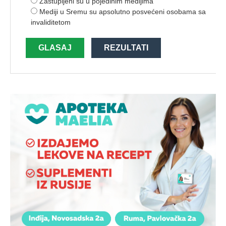
Zastupljeni su u pojedinim medijima
Mediji u Sremu su apsolutno posvećeni osobama sa
invaliditetom
GLASAJ
REZULTATI