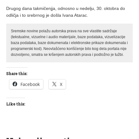
Drugog dana takmičenjja, odnosno u nedelju, 30. oktobra do
odličja i to srebrnog je došla Ivana Atarac.
Sremske novine polažu autorska prava na sve vlastite sadržaje
(tekstualne, vizuelne i audio materijale, baze podataka, vizuelizacije
baza podataka, baze dokumenata i elektronske prikaze dokumenata i
programerski kod). Neovlašćeno korišćenje bilo kog dela portala nije
dozvoljeno, smatra se kršenjem autorskih prava i podložno je tužbi.
Share this:
Facebook
X
Like this: