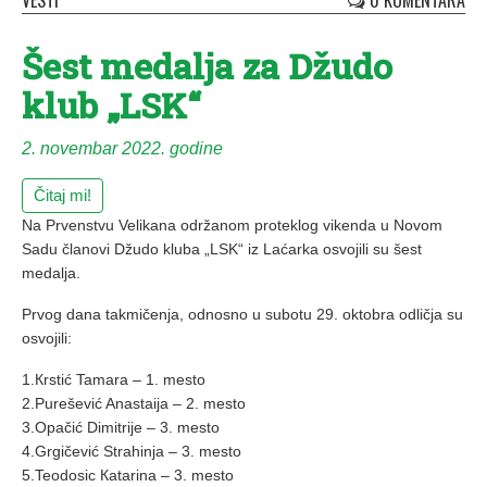
VESTI
0 KOMENTARA
Šest medalja za Džudo
klub „LSK“
2. novembar 2022. godine
Čitaj mi!
Na Prvenstvu Velikana održanom proteklog vikenda u Novom
Sadu članovi Džudo kluba „LSK“ iz Laćarka osvojili su šest
medalja.
Prvog dana takmičenja, odnosno u subotu 29. oktobra odličja su
osvojili:
1.Кrstić Tamara – 1. mesto
2.Purešević Anastaija – 2. mesto
3.Opačić Dimitrije – 3. mesto
4.Grgičević Strahinja – 3. mesto
5.Teodosic Кatarina – 3. mesto