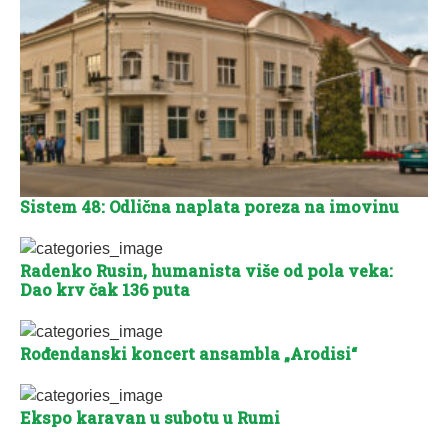
Sistem 48: Odlična naplata poreza na imovinu
Radenko Rusin, humanista više od pola veka:
Dao krv čak 136 puta
Rođendanski koncert ansambla „Arodisi“
Ekspo karavan u subotu u Rumi