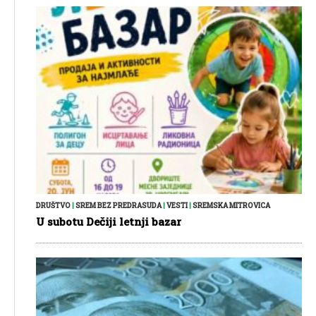
DRUŠTVO
|
SREM BEZ PREDRASUDA
|
VESTI
|
SREMSKA MITROVICA
U subotu Dečiji letnji bazar