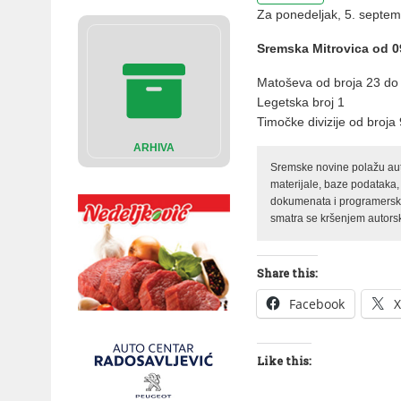
Za ponedeljak, 5. septemb
Sremska Mitrovica od 0
Matoševa od broja 23 do 
Legetska broj 1
Timočke divizije od broja
ARHIVA
Sremske novine polažu auto
materijale, baze podataka,
dokumenata i programerski 
smatra se kršenjem autorsk
Share this:
Facebook
X
Like this: