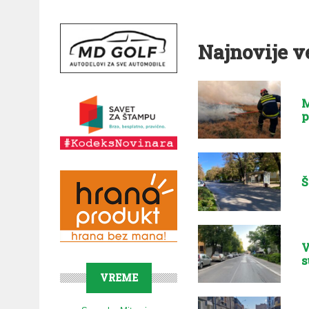
Najnovije v
M
p
Š
V
s
VREME