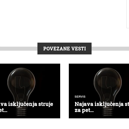
POVEZANE VESTI
SERVIS
va isključenja struje
Najava isključenja st
t...
za pet...