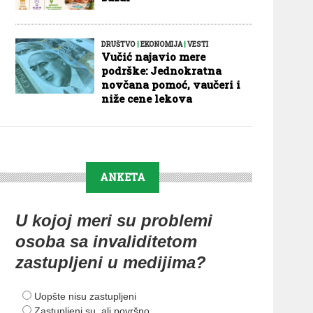
DRUŠTVO
|
EKONOMIJA
|
VESTI
Vučić najavio mere
podrške: Jednokratna
novčana pomoć, vaučeri i
niže cene lekova
ANKETA
U kojoj meri su problemi
osoba sa invaliditetom
zastupljeni u medijima?
Uopšte nisu zastupljeni
Zastupljeni su, ali površno