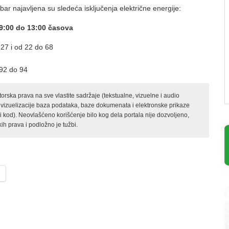
ar najavljena su sledeća isključenja električne energije:
9:00 do 13:00 časova
27 i od 22 do 68
 92 do 94
rska prava na sve vlastite sadržaje (tekstualne, vizuelne i audio
 vizuelizacije baza podataka, baze dokumenata i elektronske prikaze
kod). Neovlašćeno korišćenje bilo kog dela portala nije dozvoljeno,
ih prava i podložno je tužbi.