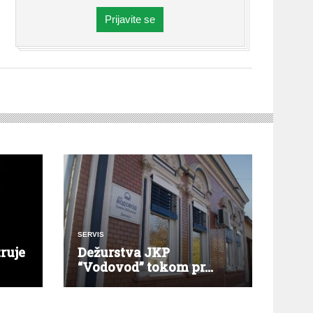
Prijavite se
SERVIS
ruje
Dežurstva JKP
“Vodovod” tokom pr...