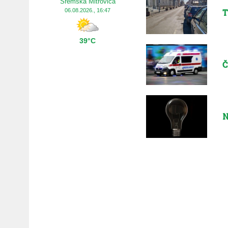
Sremska Mitrovica
T
06.08.2026., 16:47
39°C
Č
N