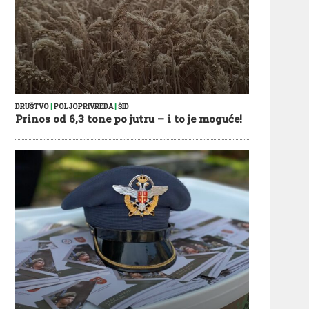
DRUŠTVO
|
POLJOPRIVREDA
|
ŠID
Prinos od 6,3 tone po jutru – i to je moguće!