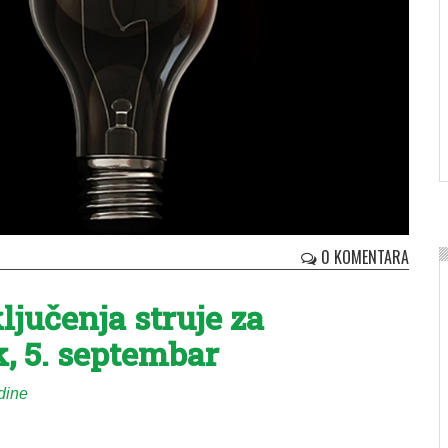
0 KOMENTARA
ljučenja struje za
, 5. septembar
dine