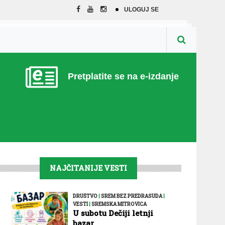
ULOGUJ SE
Pretplatite se na e-izdanje
NAJČITANIJE VESTI
DRUŠTVO
|
SREM BEZ PREDRASUDA
|
VESTI
|
SREMSKA MITROVICA
U subotu Dečiji letnji
bazar