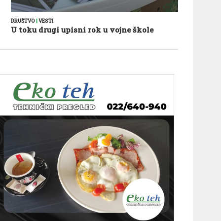
DRUŠTVO
|
VESTI
U toku drugi upisni rok u vojne škole