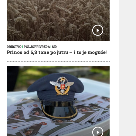
DRUŠTVO
|
POLJOPRIVREDA
|
ŠID
Prinos od 6,3 tone po jutru – i to je moguće!