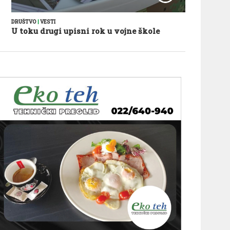
DRUŠTVO
|
VESTI
U toku drugi upisni rok u vojne škole