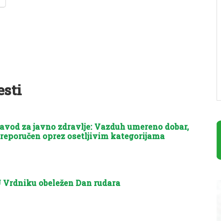
esti
avod za javno zdravlje: Vazduh umereno dobar,
reporučen oprez osetljivim kategorijama
 Vrdniku obeležen Dan rudara