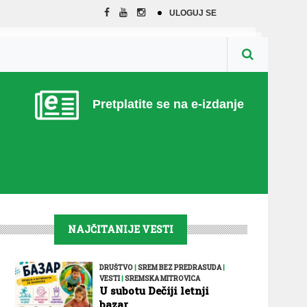
ULOGUJ SE
Pretplatite se na e-izdanje
NAJČITANIJE VESTI
DRUŠTVO
|
SREM BEZ PREDRASUDA
|
VESTI
|
SREMSKA MITROVICA
U subotu Dečiji letnji
bazar