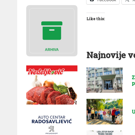
Like this:
ARHIVA
Najnovije v
Z
p
U