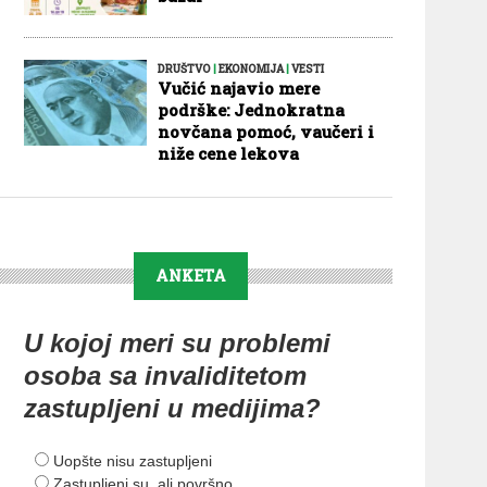
DRUŠTVO
|
EKONOMIJA
|
VESTI
Vučić najavio mere
podrške: Jednokratna
novčana pomoć, vaučeri i
niže cene lekova
ANKETA
U kojoj meri su problemi
osoba sa invaliditetom
zastupljeni u medijima?
Uopšte nisu zastupljeni
Zastupljeni su, ali površno