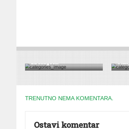
DRUŠT
DRUŠTVO
|
KULTURA
|
VESTI
|
RUMA
VESTI
Kraljice u Rumi pevaju
Uhap
za blagos...
otkl
TRENUTNO NEMA KOMENTARA.
Ostavi komentar