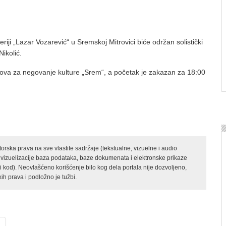
eriji „Lazar Vozarević“ u Sremskoj Mitrovici biće održan solistički
Nikolić.
ova za negovanje kulture „Srem“, a početak je zakazan za 18:00
rska prava na sve vlastite sadržaje (tekstualne, vizuelne i audio
 vizuelizacije baza podataka, baze dokumenata i elektronske prikaze
kod). Neovlašćeno korišćenje bilo kog dela portala nije dozvoljeno,
ih prava i podložno je tužbi.