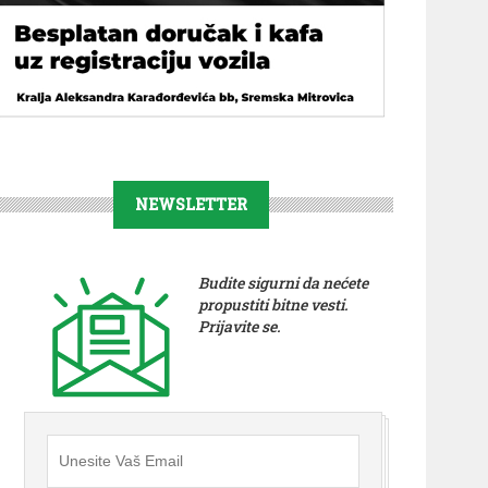
NEWSLETTER
Budite sigurni da nećete
propustiti bitne vesti.
Prijavite se.