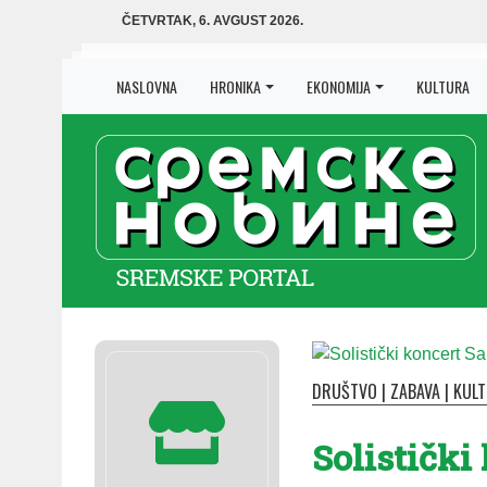
ČETVRTAK, 6. AVGUST 2026.
NASLOVNA
HRONIKA
EKONOMIJA
KULTURA
DRUŠTVO
|
ZABAVA
|
KUL
Solistički