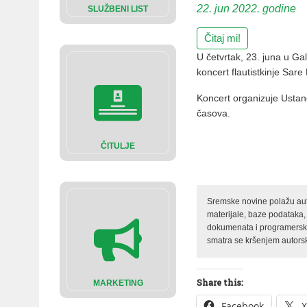
22. jun 2022. godine
SLUŽBENI LIST
Čitaj mi!
U četvrtak, 23. juna u Gal
koncert flautistkinje Sare 
Koncert organizuje Ustan
časova.
ČITULJE
Sremske novine polažu auto
materijale, baze podataka,
dokumenata i programerski 
smatra se kršenjem autorsk
Share this:
MARKETING
Facebook
X