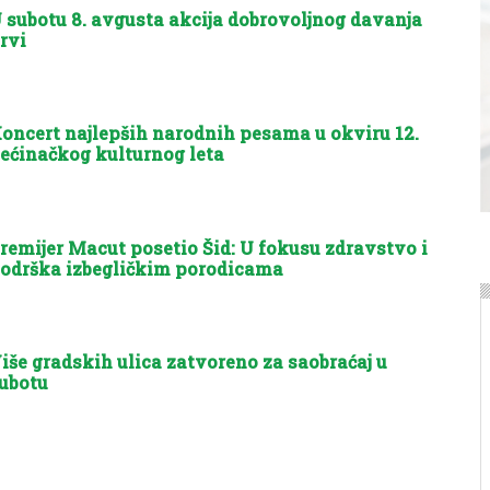
 subotu 8. avgusta akcija dobrovoljnog davanja
rvi
oncert najlepših narodnih pesama u okviru 12.
ećinačkog kulturnog leta
remijer Macut posetio Šid: U fokusu zdravstvo i
odrška izbegličkim porodicama
iše gradskih ulica zatvoreno za saobraćaj u
ubotu