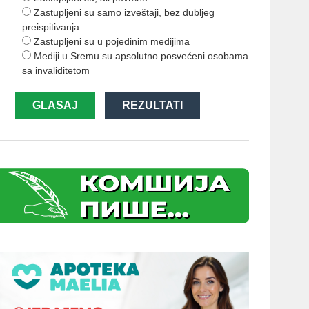
Zastupljeni su samo izveštaji, bez dubljeg
preispitivanja
Zastupljeni su u pojedinim medijima
Mediji u Sremu su apsolutno posvećeni osobama
sa invaliditetom
GLASAJ
REZULTATI