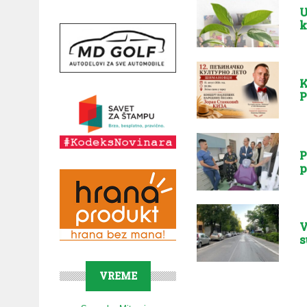
U
k
K
P
P
p
V
s
VREME