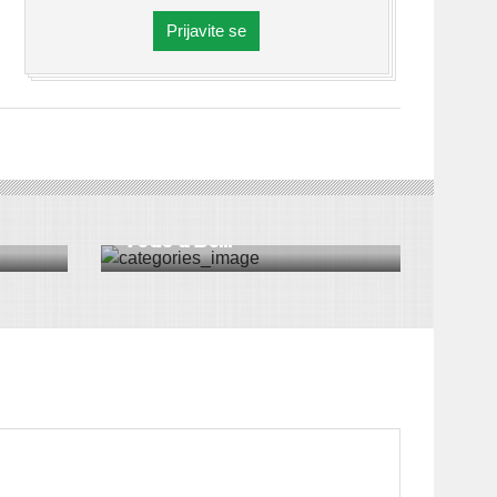
Prijavite se
A
DRUŠTVO
|
HRONIKA
|
BEOČIN
|
VESTI
Rekonstrukcija fabrike
vode u Be...