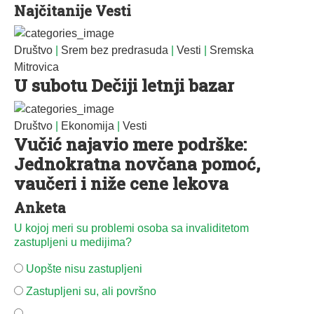
Najčitanije Vesti
Društvo
|
Srem bez predrasuda
|
Vesti
|
Sremska
Mitrovica
U subotu Dečiji letnji bazar
Društvo
|
Ekonomija
|
Vesti
Vučić najavio mere podrške:
Jednokratna novčana pomoć,
vaučeri i niže cene lekova
Anketa
U kojoj meri su problemi osoba sa invaliditetom
zastupljeni u medijima?
Uopšte nisu zastupljeni
Zastupljeni su, ali površno