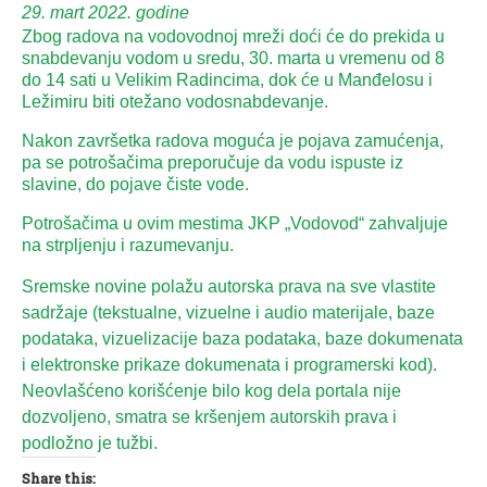
29. mart 2022. godine
Zbog radova na vodovodnoj mreži doći će do prekida u
snabdevanju vodom u sredu, 30. marta u vremenu od 8
do 14 sati u Velikim Radincima, dok će u Manđelosu i
Ležimiru biti otežano vodosnabdevanje.
Nakon završetka radova moguća je pojava zamućenja,
pa se potrošačima preporučuje da vodu ispuste iz
slavine, do pojave čiste vode.
Potrošačima u ovim mestima JKP „Vodovod“ zahvaljuje
na strpljenju i razumevanju.
Sremske novine polažu autorska prava na sve vlastite
sadržaje (tekstualne, vizuelne i audio materijale, baze
podataka, vizuelizacije baza podataka, baze dokumenata
i elektronske prikaze dokumenata i programerski kod).
Neovlašćeno korišćenje bilo kog dela portala nije
dozvoljeno, smatra se kršenjem autorskih prava i
podložno je tužbi.
Share this: