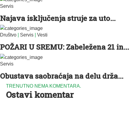
Servis
Najava isključenja struje za uto...
Društvo
|
Servis
|
Vesti
POŽARI U SREMU: Zabeležena 21 in...
Servis
Obustava saobraćaja na delu drža...
TRENUTNO NEMA KOMENTARA.
Ostavi komentar