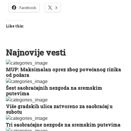
Facebook
X
Like this:
Najnovije vesti
MUP: Maksimalan oprez zbog povećanog rizika
od požara
Šest saobraćajnih nezgoda na sremskim
putevima
Više gradskih ulica zatvoreno za saobraćaj u
subotu
Tri saobraćajne nezgode na sremskim putevima