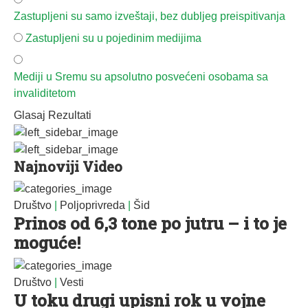
Zastupljeni su samo izveštaji, bez dubljeg preispitivanja
Zastupljeni su u pojedinim medijima
Mediji u Sremu su apsolutno posvećeni osobama sa
invaliditetom
Glasaj
Rezultati
Najnoviji Video
Društvo
|
Poljoprivreda
|
Šid
Prinos od 6,3 tone po jutru – i to je
moguće!
Društvo
|
Vesti
U toku drugi upisni rok u vojne