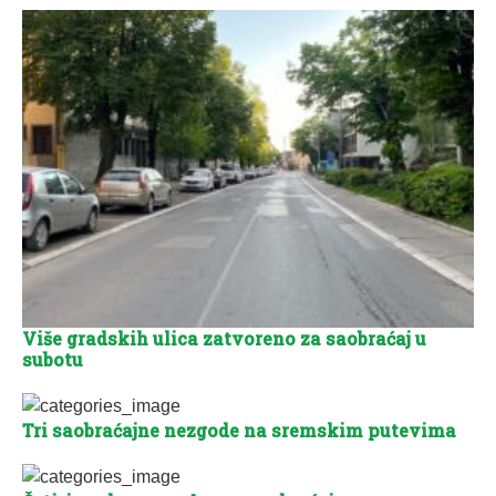
Više gradskih ulica zatvoreno za saobraćaj u
subotu
Tri saobraćajne nezgode na sremskim putevima