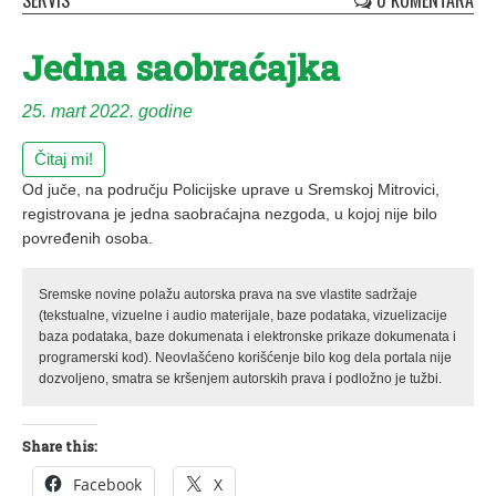
SERVIS
0 KOMENTARA
Jedna saobraćajka
25. mart 2022. godine
Čitaj mi!
Od juče, na području Policijske uprave u Sremskoj Mitrovici,
registrovana je jedna saobraćajna nezgoda, u kojoj nije bilo
povređenih osoba.
Sremske novine polažu autorska prava na sve vlastite sadržaje
(tekstualne, vizuelne i audio materijale, baze podataka, vizuelizacije
baza podataka, baze dokumenata i elektronske prikaze dokumenata i
programerski kod). Neovlašćeno korišćenje bilo kog dela portala nije
dozvoljeno, smatra se kršenjem autorskih prava i podložno je tužbi.
Share this:
Facebook
X