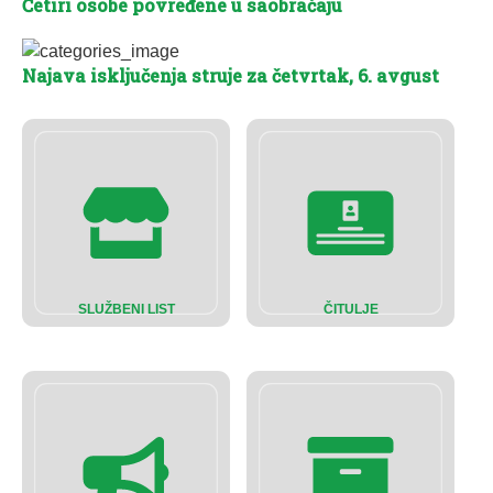
Četiri osobe povređene u saobraćaju
Najava isključenja struje za četvrtak, 6. avgust
SLUŽBENI LIST
ČITULJE