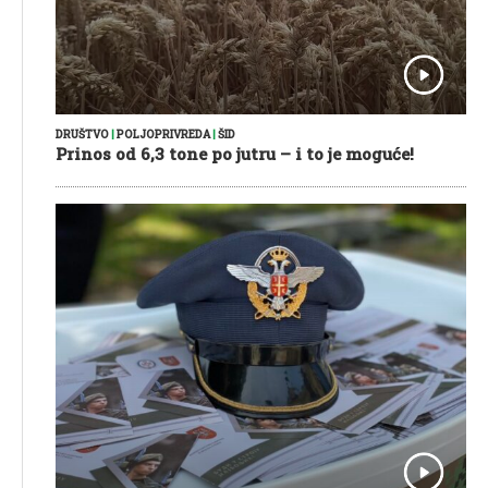
DRUŠTVO
|
POLJOPRIVREDA
|
ŠID
Prinos od 6,3 tone po jutru – i to je moguće!