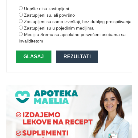
Uopšte nisu zastupljeni
Zastupljeni su, ali površno
Zastupljeni su samo izveštaji, bez dubljeg preispitivanja
Zastupljeni su u pojedinim medijima
Mediji u Sremu su apsolutno posvećeni osobama sa
invaliditetom
GLASAJ
REZULTATI