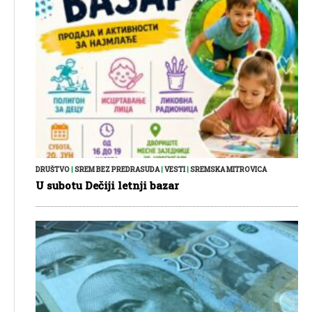
DRUŠTVO
|
SREM BEZ PREDRASUDA
|
VESTI
|
SREMSKA MITROVICA
U subotu Dečiji letnji bazar