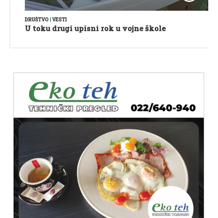
DRUŠTVO
|
VESTI
U toku drugi upisni rok u vojne škole