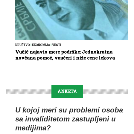
DRUŠTVO
|
EKONOMIJA
|
VESTI
Vučić najavio mere podrške: Jednokratna
novčana pomoć, vaučeri i niže cene lekova
ANKETA
U kojoj meri su problemi osoba
sa invaliditetom zastupljeni u
medijima?