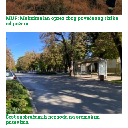
MUP: Maksimalan oprez zbog povećanog rizika
od požara
Šest saobraćajnih nezgoda na sremskim
putevima