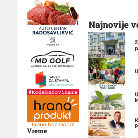
Najnovije v
Z
p
U
U
k
K
P
Vreme