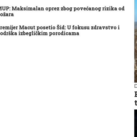
UP: Maksimalan oprez zbog povećanog rizika od
ožara
remijer Macut posetio Šid: U fokusu zdravstvo i
odrška izbegličkim porodicama
D