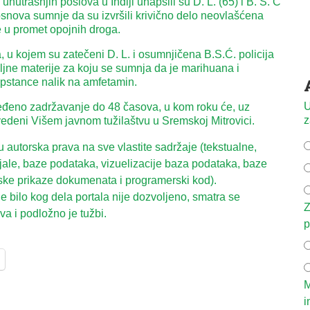
unutrašnjih poslova u Inđiji uhapsili su D. L. (65) i B. S. Ć
osnova sumnje da su izvršili krivično delo neovlašćena
e u promet opojnih droga.
, u kojem su zatečeni D. L. i osumnjičena B.S.Ć. policija
iljne materije za koju se sumnja da je marihuana i
upstance nalik na amfetamin.
U
đeno zadržavanje do 48 časova, u kom roku će, uz
z
rivedeni Višem javnom tužilaštvu u Sremskoj Mitrovici.
autorska prava na sve vlastite sadržaje (tekstualne,
ijale, baze podataka, vizuelizacije baza podataka, baze
ske prikaze dokumenata i programerski kod).
 bilo kog dela portala nije dozvoljeno, smatra se
Z
a i podložno je tužbi.
p
M
i