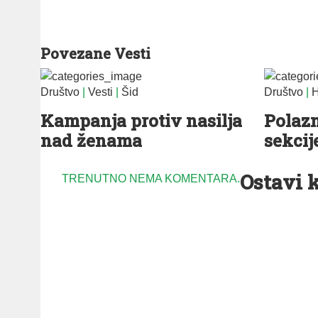
Povezane Vesti
Društvo
|
Vesti
|
Šid
Društvo
|
H
Kampanja protiv nasilja
Polaz
nad ženama
sekcije
Ostavi 
TRENUTNO NEMA KOMENTARA.