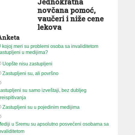
Jednokratna
novčana pomoć,
vaučeri i niže cene
lekova
Anketa
 kojoj meri su problemi osoba sa invaliditetom
astupljeni u medijima?
Uopšte nisu zastupljeni
Zastupljeni su, ali površno
astupljeni su samo izveštaji, bez dubljeg
reispitivanja
Zastupljeni su u pojedinim medijima
ediji u Sremu su apsolutno posvećeni osobama sa
nvaliditetom