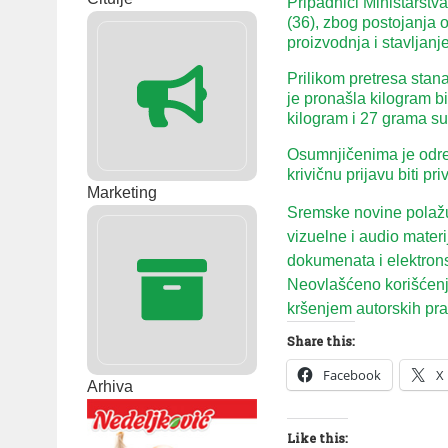
Pripadnici Ministarstva 
(36), zbog postojanja 
proizvodnja i stavljanj
Prilikom pretresa stana
je pronašla kilogram b
kilogram i 27 grama s
Osumnjičenima je odre
krivičnu prijavu biti p
Marketing
Sremske novine polažu 
vizuelne i audio mater
dokumenata i elektron
Neovlašćeno korišćenje
kršenjem autorskih prav
Share this:
Facebook
X
Arhiva
Like this: