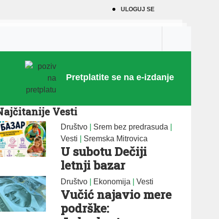
ULOGUJ SE
Pretplatite se na e-izdanje
Najčitanije Vesti
Društvo
|
Srem bez predrasuda
|
Vesti
|
Sremska Mitrovica
U subotu Dečiji
letnji bazar
Društvo
|
Ekonomija
|
Vesti
Vučić najavio mere
podrške: