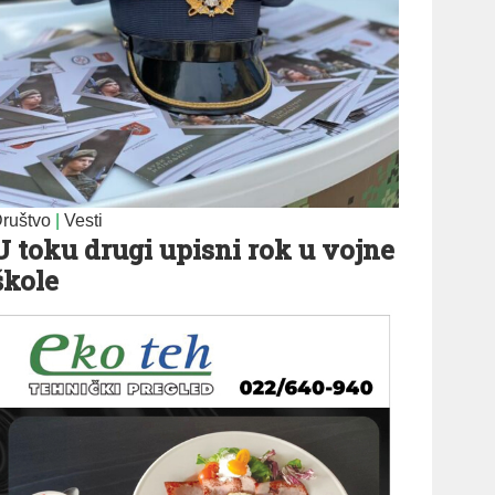
ruštvo
|
Vesti
U toku drugi upisni rok u vojne
škole