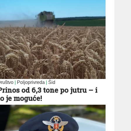
ruštvo
|
Poljoprivreda
|
Šid
Prinos od 6,3 tone po jutru – i
to je moguće!