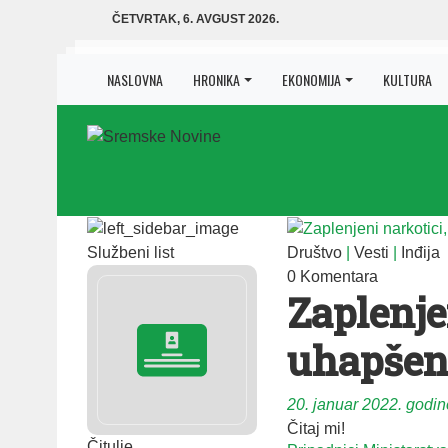
ČETVRTAK, 6. AVGUST 2026.
NASLOVNA
HRONIKA
EKONOMIJA
KULTURA
Službeni list
Društvo
|
Vesti
|
Inđija
0 Komentara
Zaplenje
uhapšen
20. januar 2022. godin
Čitaj mi!
Čitulje