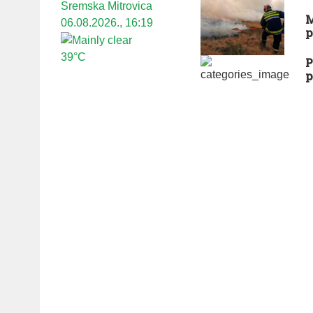
Sremska Mitrovica
M
06.08.2026., 16:19
p
39°C
P
p