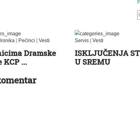
P
ronika
|
Pećinci
|
Vesti
Servis
|
Vesti
nicima Dramske
ISKLJUČENJA S
 KCP ...
U SREMU
komentar