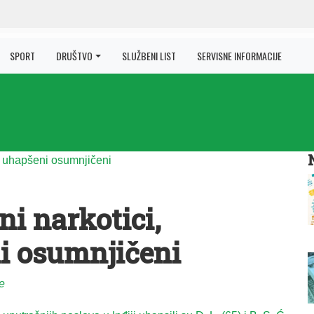
SPORT
DRUŠTVO
SLUŽBENI LIST
SERVISNE INFORMACIJE
ni narkotici,
i osumnjičeni
e