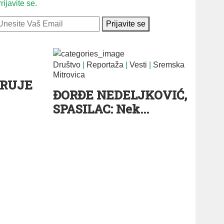
rijavite se.
Prijavite se
Društvo
|
Reportaža
|
Vesti
|
Sremska
Mitrovica
TRUJE
ĐORĐE NEDELJKOVIĆ,
SPASILAC: Nek...