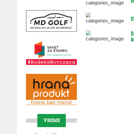
R
E
Š
k
VREME