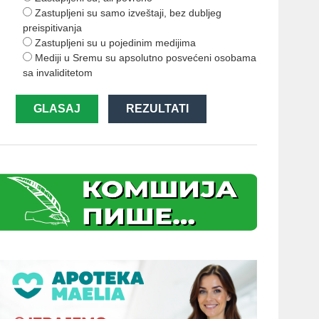
Zastupljeni su samo izveštaji, bez dubljeg
preispitivanja
Zastupljeni su u pojedinim medijima
Mediji u Sremu su apsolutno posvećeni osobama
sa invaliditetom
GLASAJ
REZULTATI