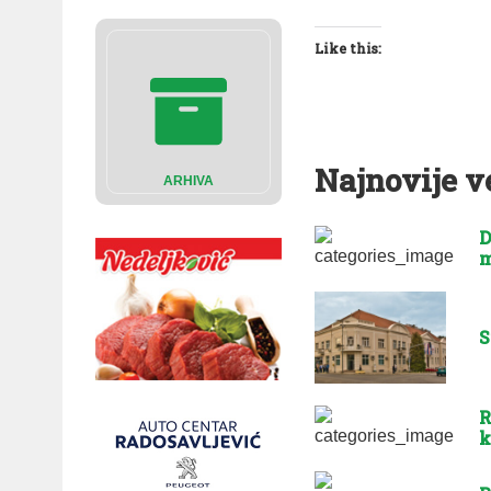
Like this:
Najnovije v
ARHIVA
D
m
S
R
k