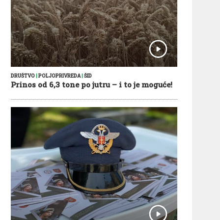
DRUŠTVO
|
POLJOPRIVREDA
|
ŠID
Prinos od 6,3 tone po jutru – i to je moguće!