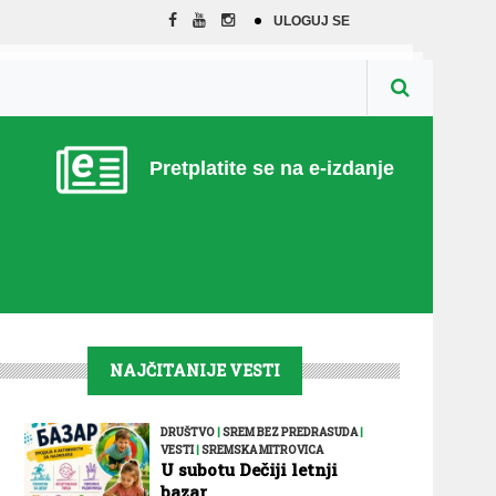
ULOGUJ SE
Pretplatite se na e-izdanje
NAJČITANIJE VESTI
DRUŠTVO
|
SREM BEZ PREDRASUDA
|
VESTI
|
SREMSKA MITROVICA
U subotu Dečiji letnji
bazar