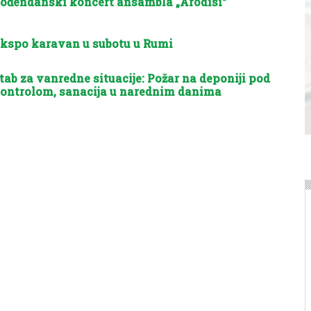
ođendanski koncert ansambla „Arodisi“
kspo karavan u subotu u Rumi
tab za vanredne situacije: Požar na deponiji pod
ontrolom, sanacija u narednim danima