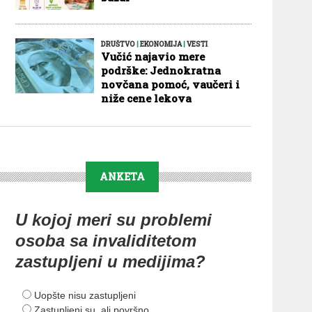
DRUŠTVO
|
EKONOMIJA
|
VESTI
Vučić najavio mere
podrške: Jednokratna
novčana pomoć, vaučeri i
niže cene lekova
ANKETA
U kojoj meri su problemi
osoba sa invaliditetom
zastupljeni u medijima?
Uopšte nisu zastupljeni
Zastupljeni su, ali površno