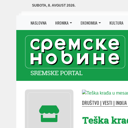
SUBOTA, 8. AVGUST 2026.
NASLOVNA
HRONIKA
EKONOMIJA
KULTURA
DRUŠTVO
|
VESTI
|
INĐIJA
Teška kra