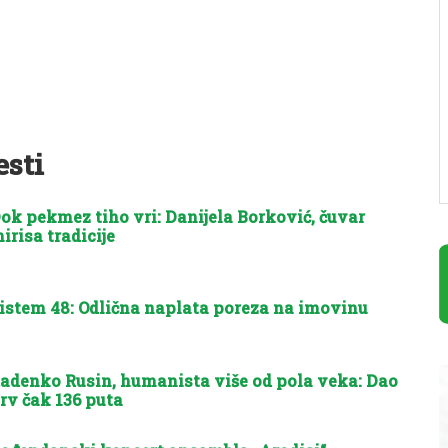
esti
ok pekmez tiho vri: Danijela Borković, čuvar
irisa tradicije
istem 48: Odlična naplata poreza na imovinu
adenko Rusin, humanista više od pola veka: Dao
rv čak 136 puta