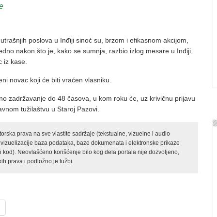
e
utrašnjih poslova u Inđiji sinoć su, brzom i efikasnom akcijom,
redno nakon što je, kako se sumnja, razbio izlog mesare u Inđiji,
 iz kase.
eni novac koji će biti vraćen vlasniku.
 zadržavanje do 48 časova, u kom roku će, uz krivičnu prijavu
vnom tužilaštvu u Staroj Pazovi.
rska prava na sve vlastite sadržaje (tekstualne, vizuelne i audio
 vizuelizacije baza podataka, baze dokumenata i elektronske prikaze
kod). Neovlašćeno korišćenje bilo kog dela portala nije dozvoljeno,
ih prava i podložno je tužbi.