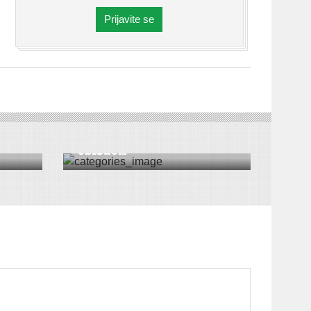
Prijavite se
ICA
SPORT
|
VESTI
|
IRIG
|
VRDNIK
vio
Državni sekretar za sport
obišao...