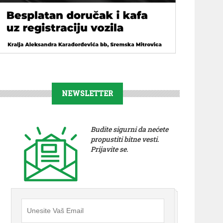
NEWSLETTER
Budite sigurni da nećete
propustiti bitne vesti.
Prijavite se.