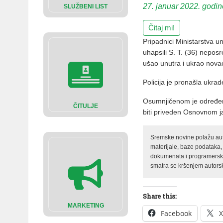
27. januar 2022. godin
SLUŽBENI LIST
Čitaj mi!
Pripadnici Ministarstva un
uhapsili S. T. (36) nepos
ušao unutra i ukrao novac
Policija je pronašla ukrad
Osumnjičenom je određeno
ČITULJE
biti priveden Osnovnom ja
Sremske novine polažu auto
materijale, baze podataka,
dokumenata i programerski 
smatra se kršenjem autorsk
Share this:
MARKETING
Facebook
X