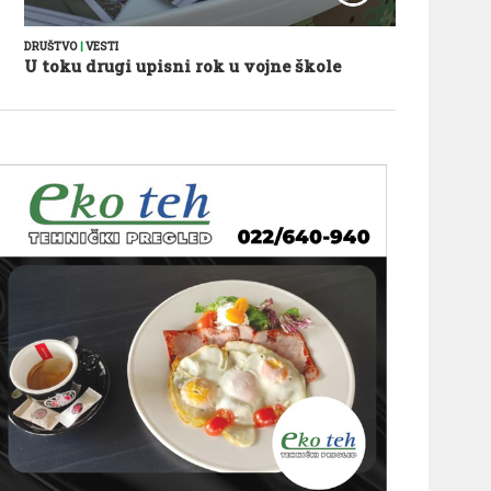
DRUŠTVO
|
VESTI
U toku drugi upisni rok u vojne škole