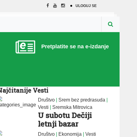
ULOGUJ SE
Pretplatite se na e-izdanje
Najčitanije Vesti
Društvo
|
Srem bez predrasuda
|
Vesti
|
Sremska Mitrovica
U subotu Dečiji
letnji bazar
Društvo
|
Ekonomija
|
Vesti