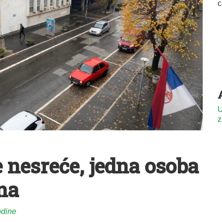
U
z
 nesreće, jedna osoba
na
odine