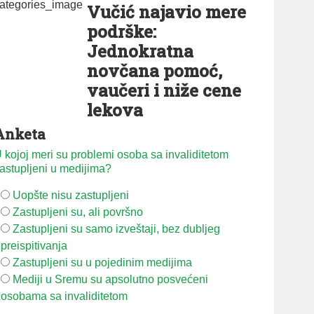
Vučić najavio mere
podrške:
Jednokratna
novčana pomoć,
vaučeri i niže cene
lekova
Anketa
 kojoj meri su problemi osoba sa invaliditetom
astupljeni u medijima?
Uopšte nisu zastupljeni
Zastupljeni su, ali površno
Zastupljeni su samo izveštaji, bez dubljeg
preispitivanja
Zastupljeni su u pojedinim medijima
Mediji u Sremu su apsolutno posvećeni
osobama sa invaliditetom