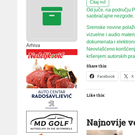
Čitaj mi!
Od juče, na području P
saobraćajne nezgode.
Sremske novine polažu 
vizuelne i audio mater
dokumenata i elektron
Arhiva
Neovlašćeno korišćenje
kršenjem autorskih prav
Share this:
Facebook
X
Like this:
Najnovije v