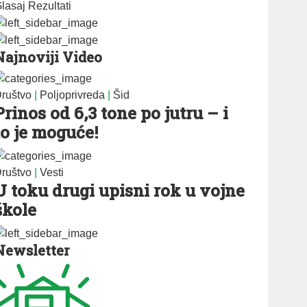
lasaj
Rezultati
Najnoviji Video
ruštvo
|
Poljoprivreda
|
Šid
Prinos od 6,3 tone po jutru – i
to je moguće!
ruštvo
|
Vesti
U toku drugi upisni rok u vojne
škole
Newsletter