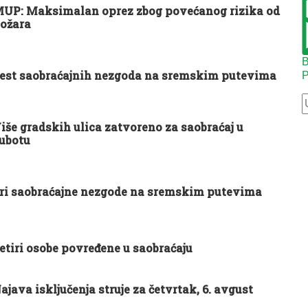
UP: Maksimalan oprez zbog povećanog rizika od
ožara
B
est saobraćajnih nezgoda na sremskim putevima
P
iše gradskih ulica zatvoreno za saobraćaj u
ubotu
ri saobraćajne nezgode na sremskim putevima
etiri osobe povređene u saobraćaju
ajava isključenja struje za četvrtak, 6. avgust