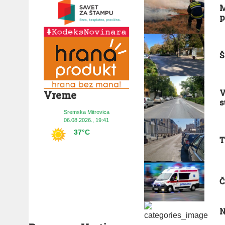
M
p
Š
V
Vreme
s
Sremska Mitrovica
06.08.2026., 19:41
37°C
T
Č
N