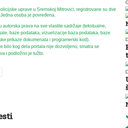
G
olicijske uprave u Sremskoj Mitrovici, registrovane su dve
 Jedna osoba je povređena.
autorska prava na sve vlastite sadržaje (tekstualne,
ijale, baze podataka, vizuelizacije baza podataka, baze
ske prikaze dokumenata i programerski kod).
D
 bilo kog dela portala nije dozvoljeno, smatra se
a i podložno je tužbi.
D
esti