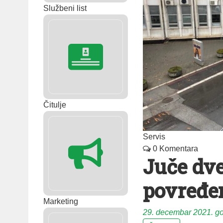
Službeni list
Čitulje
Servis
0 Komentara
Juče dve
povređe
Marketing
29. decembar 2021. g