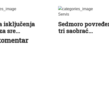
Servis
 isključenja
Sedmoro povređe
za sre...
tri saobrać...
komentar