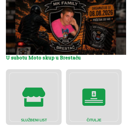
U subotu Moto skup u Brestaču
SLUŽBENI LIST
ČITULJE