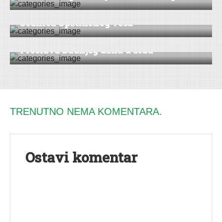
Sednica Opštinskog veća
VESTI
|
ŠID
Proslava Badnjeg dana u Šidu
TRENUTNO NEMA KOMENTARA.
Ostavi komentar