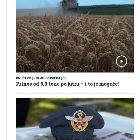
DRUŠTVO
|
POLJOPRIVREDA
|
ŠID
Prinos od 6,3 tone po jutru – i to je moguće!