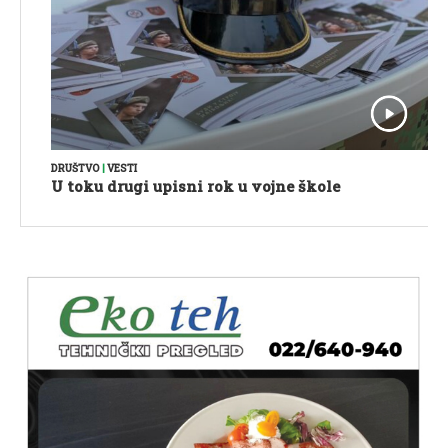
DRUŠTVO
|
VESTI
U toku drugi upisni rok u vojne škole