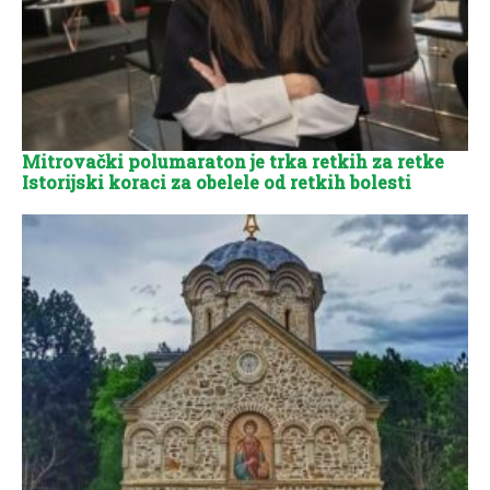
Mitrovački polumaraton je trka retkih za retke
Istorijski koraci za obelele od retkih bolesti