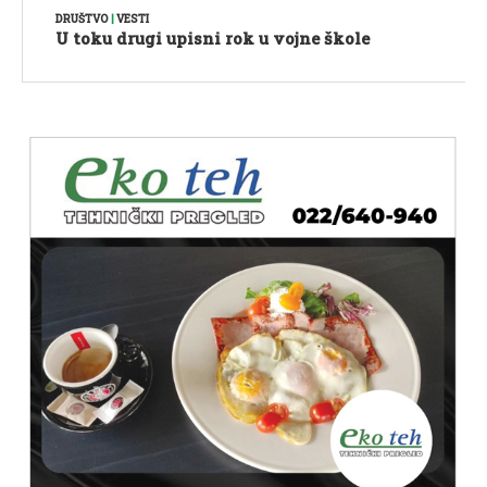
DRUŠTVO
|
VESTI
U toku drugi upisni rok u vojne škole