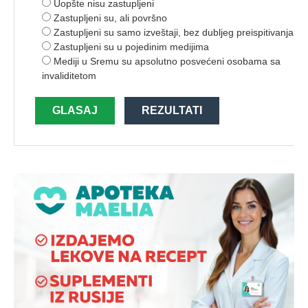
Uopšte nisu zastupljeni
Zastupljeni su, ali površno
Zastupljeni su samo izveštaji, bez dubljeg preispitivanja
Zastupljeni su u pojedinim medijima
Mediji u Sremu su apsolutno posvećeni osobama sa
invaliditetom
GLASAJ
REZULTATI