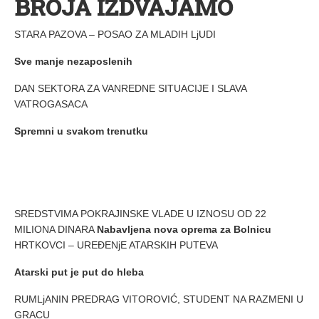
BROJA IZDVAJAMO
STARA PAZOVA – POSAO ZA MLADIH LjUDI
Sve manje nezaposlenih
DAN SEKTORA ZA VANREDNE SITUACIJE I SLAVA
VATROGASACA
Spremni u svakom trenutku
SREDSTVIMA POKRAJINSKE VLADE U IZNOSU OD 22
MILIONA DINARA
Nabavljena nova oprema za Bolnicu
HRTKOVCI – UREĐENjE ATARSKIH PUTEVA
Atarski put je put do hleba
RUMLjANIN PREDRAG VITOROVIĆ, STUDENT NA RAZMENI U
GRACU