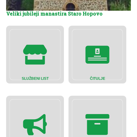
Veliki jubileji manastira Staro Hopovo
SLUŽBENI LIST
ČITULJE