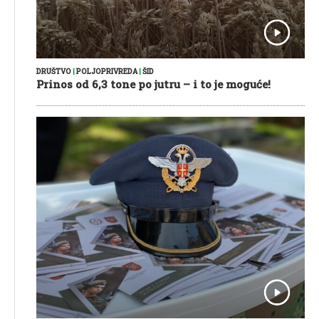
DRUŠTVO
|
POLJOPRIVREDA
|
ŠID
Prinos od 6,3 tone po jutru – i to je moguće!