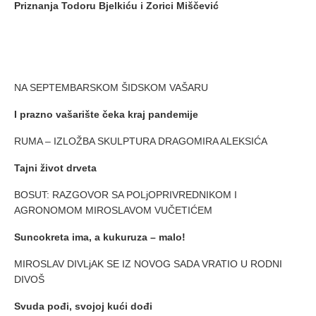
Priznanja Todoru Bjelkiću i Zorici Miščević
NA SEPTEMBARSKOM ŠIDSKOM VAŠARU
I prazno vašarište čeka kraj pandemije
RUMA – IZLOŽBA SKULPTURA DRAGOMIRA ALEKSIĆA
Tajni život drveta
BOSUT: RAZGOVOR SA POLjOPRIVREDNIKOM I
AGRONOMOM MIROSLAVOM VUČETIĆEM
Suncokreta ima, a kukuruza –
malo
!
MIROSLAV DIVLjAK SE IZ NOVOG SADA VRATIO U RODNI
DIVOŠ
Svuda pođi, svojoj kući dođi