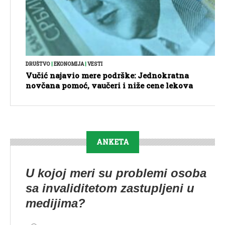
DRUŠTVO
|
EKONOMIJA
|
VESTI
Vučić najavio mere podrške: Jednokratna
novčana pomoć, vaučeri i niže cene lekova
ANKETA
U kojoj meri su problemi osoba
sa invaliditetom zastupljeni u
medijima?