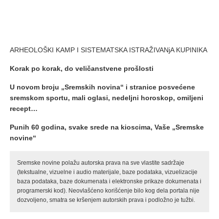
ARHEOLOŠKI KAMP I SISTEMATSKA ISTRAŽIVANjA KUPINIKA
Korak po korak, do veličanstvene prošlosti
U novom broju „Sremskih novina“ i stranice posvećene
sremskom sportu, mali oglasi, nedeljni horoskop, omiljeni
recept…
Punih 60 godina, svake srede na kioscima, Vaše „Sremske
novine“
Sremske novine polažu autorska prava na sve vlastite sadržaje
(tekstualne, vizuelne i audio materijale, baze podataka, vizuelizacije
baza podataka, baze dokumenata i elektronske prikaze dokumenata i
programerski kod). Neovlašćeno korišćenje bilo kog dela portala nije
dozvoljeno, smatra se kršenjem autorskih prava i podložno je tužbi.