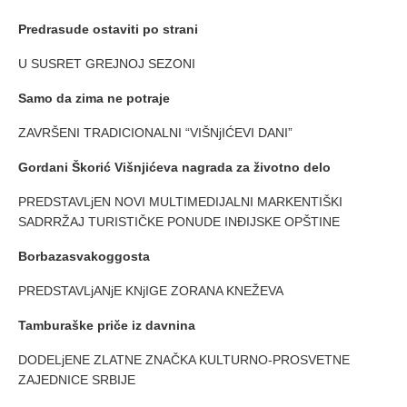
Predrasude ostaviti po strani
U SUSRET GREJNOJ SEZONI
Samo da zima ne potraje
ZAVRŠENI TRADICIONALNI “VIŠNjIĆEVI DANI”
Gordani Škorić Višnjićeva nagrada za životno delo
PREDSTAVLjEN NOVI MULTIMEDIJALNI MARKENTIŠKI
SADRRŽAJ TURISTIČKE PONUDE INĐIJSKE OPŠTINE
Borba
za
svakog
gosta
PREDSTAVLjANjE KNjIGE ZORANA KNEŽEVA
Tamburaške priče iz davnina
DODELjENE ZLATNE ZNAČKA KULTURNO-PROSVETNE
ZAJEDNICE SRBIJE