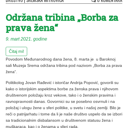
DRUŠTVO
|
SREMSKA MITROVICA
0 KOMENTARA
Održana tribina „Borba za
prava žena“
9. mart 2021. godine
Čitaj mi!
Povodom Međunarodnog dana žena, 8. marta je u Baroknoj
sali Muzeja Srema održana tribina pod nazivom „Borba za prava
žena“.
Politikolog Jovan Rađević i istoričar Andrija Popović, govorili su
kako o istorijskim aspektima borbe za ženska prava i njihovom
društvenom položaju kroz vekove, tako i o ženskim pravima i
ravnopravnosti danas. Govornici su se posebno osvrnuli i na
položaj i ulogu žene u sferi politike, u svetu i našoj zemlji. Bilo je
reči o patrijarhatu i tome da li je naše društvo uspelo da se izbori
sa tradicionalnim disbalansom u društvenom statusu žena i
muškaraca, kao i o ženama u sferi rada.