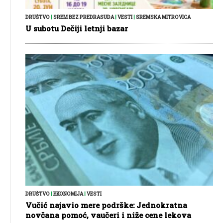
DRUŠTVO
|
SREM BEZ PREDRASUDA
|
VESTI
|
SREMSKA MITROVICA
U subotu Dečiji letnji bazar
DRUŠTVO
|
EKONOMIJA
|
VESTI
Vučić najavio mere podrške: Jednokratna
novčana pomoć, vaučeri i niže cene lekova