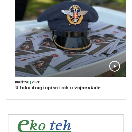
DRUŠTVO
|
VESTI
U toku drugi upisni rok u vojne škole