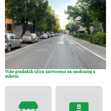
Više gradskih ulica zatvoreno za saobraćaj u
subotu