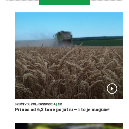
DRUŠTVO
|
POLJOPRIVREDA
|
ŠID
Prinos od 6,3 tone po jutru – i to je moguće!