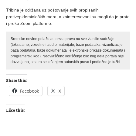
Tribina je održana uz poštovanje svih propisanih
protivepidemioloških mera, a zainteresovani su mogli da je prate
i preko Zoom platforme.
Sremske novine polažu autorska prava na sve vlastite sadržaje
(tekstualne, vizuelne i audio materijale, baze podataka, vizuelizacije
baza podataka, baze dokumenata i elektronske prikaze dokumenata i
programerski kod). Neovlašćeno korišćenje bilo kog dela portala nije
dozvoljeno, smatra se kršenjem autorskih prava i podložno je tužbi.
Share this:
Facebook
X
Like this: