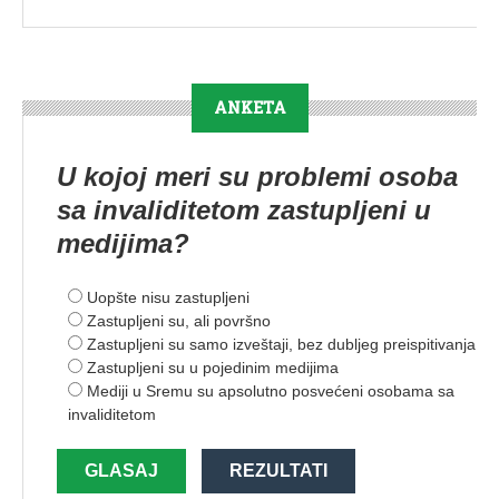
ANKETA
U kojoj meri su problemi osoba
sa invaliditetom zastupljeni u
medijima?
Uopšte nisu zastupljeni
Zastupljeni su, ali površno
Zastupljeni su samo izveštaji, bez dubljeg preispitivanja
Zastupljeni su u pojedinim medijima
Mediji u Sremu su apsolutno posvećeni osobama sa
invaliditetom
GLASAJ
REZULTATI