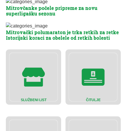
Mitrovčanke počele pripreme za novu
superligašku sezonu
Mitrovački polumaraton je trka retkih za retke
Istorijski koraci za obelele od retkih bolesti
SLUŽBENI LIST
ČITULJE