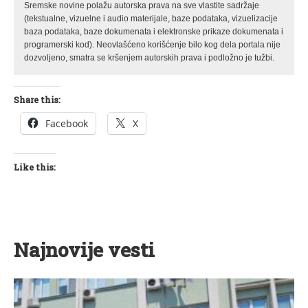
Sremske novine polažu autorska prava na sve vlastite sadržaje
(tekstualne, vizuelne i audio materijale, baze podataka, vizuelizacije
baza podataka, baze dokumenata i elektronske prikaze dokumenata i
programerski kod). Neovlašćeno korišćenje bilo kog dela portala nije
dozvoljeno, smatra se kršenjem autorskih prava i podložno je tužbi.
Share this:
Facebook
X
Like this:
Najnovije vesti