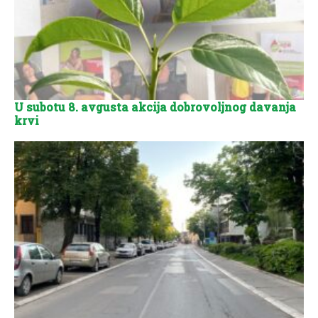
U subotu 8. avgusta akcija dobrovoljnog davanja
krvi