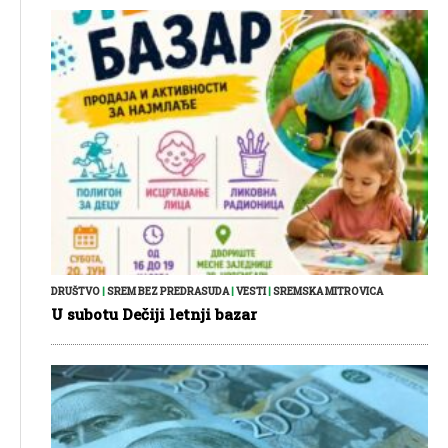
DRUŠTVO
|
SREM BEZ PREDRASUDA
|
VESTI
|
SREMSKA MITROVICA
U subotu Dečiji letnji bazar