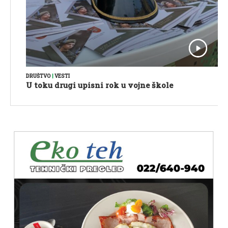
DRUŠTVO
|
VESTI
U toku drugi upisni rok u vojne škole