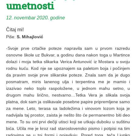
umetnosti
12. novembar 2020. godine
Čitaj mi!
Piše:
S. Mihajlović
-Svoje prve crtačke poteze napravila sam u prvom razredu
osnovne škole uz Bukvar, a godinu dana nakon toga u Martince
dolazi i moja tetka slikarka Verica Antunović iz Mostara u svoju
rodnu kuću. Kod nje se upoznajem sa paletom boja i počinjem
da pravim svoje prve slikarske poteze. Znala sam da je dugo
posmatram, miris lanenog ulja i terpentina me je mamio i
izazivao neko toplo raspoložene, u jednom mahu setno, u
drugom mahu lirično, nestvarno…Tetka Vera je slikala svoja
platna, dok sam ja oslikavale posebne papire pripremljene samo
za mene. Leto, terasa sa ladoležima i vinovom lozom koja je
nadvijala taj prostor, zaista je nešto što će permanentno biti deo
mene. To su oni prvi dečiji utisci koji se utkaju duboku u suštinu
bića. Učila me je kroz rad staroslovensko pismo i potpisi na tim
radovima se u toj formi i pojavljuju. Pored toga, teča Ljupko