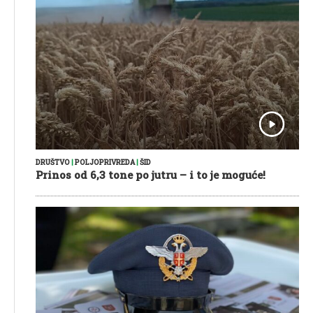
DRUŠTVO
|
POLJOPRIVREDA
|
ŠID
Prinos od 6,3 tone po jutru – i to je moguće!