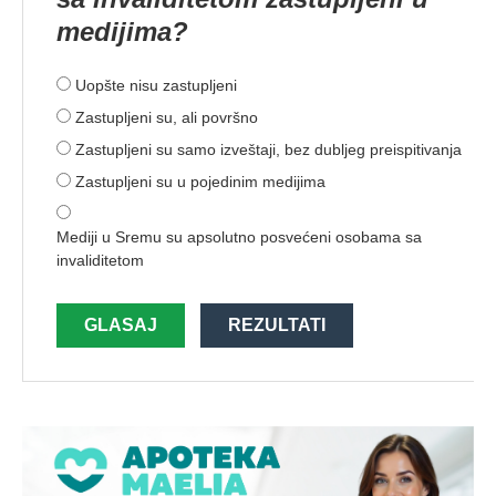
medijima?
Uopšte nisu zastupljeni
Zastupljeni su, ali površno
Zastupljeni su samo izveštaji, bez dubljeg preispitivanja
Zastupljeni su u pojedinim medijima
Mediji u Sremu su apsolutno posvećeni osobama sa
invaliditetom
GLASAJ
REZULTATI