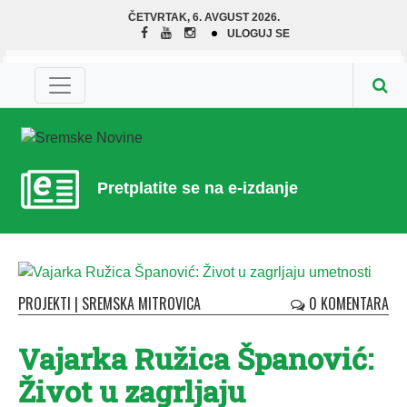
ČETVRTAK, 6. AVGUST 2026.
ULOGUJ SE
Pretplatite se na e-izdanje
PROJEKTI
|
SREMSKA MITROVICA
0 KOMENTARA
Vajarka Ružica Španović:
Život u zagrljaju