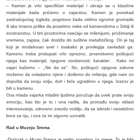
– Kamen je vrlo specifičan materijal i ubraja se u klasične
materijale kada pričamo o vajarstvu. Kamen je ponekad
zastrašujućeg izgleda, pogotovo kada vidimo ogrome gromade
ili ako imamo prilike da posetimo neke od kamenoloma u Srbiji ili
inostranstvu. U tim prostorima osećaju se milenijumi, prožimanje
vremena, zapisa, čak dostiže do suštine metafizičkog. On je taj
koji je modelovao svet i svakako je privilegija savladati ga.
Kamenu treba pristupati vrlo oprezno, prvenstveno poštujući
njega kao materijal, njegove osobenosti, karakter… Kako mi
vajari kažemo – ,,Ne da se”. No, poštujući njegove zakone
možemo da ovladamo njime i dođemo do rešenja, gde nam on
dopušta da svoju volju, duh i biće ugradimo u njega. Izazov je
biti u kamenu.
Ova mlada vajarka mladim ljudima poručuje da uvek prate svoju
emociju, kao što je to i ona radila, da pronađu svoju oblast
interesovanja, odnosno zvezdu vodilju, da se istinski i nesebično
bore za nju, i ona će im sigurno uzvratiti.
Rad u Muzeju Srema
-Dolazak u Muzej Srema je nešto posebno za mene. To je bila