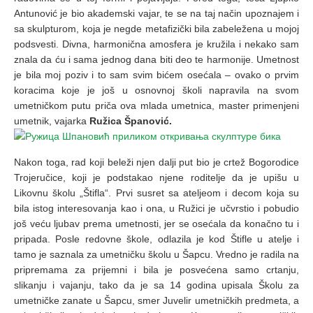
Antunović je bio akademski vajar, te se na taj način upoznajem i
sa skulpturom, koja je negde metafizički bila zabeležena u mojoj
podsvesti. Divna, harmonična amosfera je kružila i nekako sam
znala da ću i sama jednog dana biti deo te harmonije. Umetnost
je bila moj poziv i to sam svim bićem osećala – ovako o prvim
koracima koje je još u osnovnoj školi napravila na svom
umetničkom putu priča ova mlada umetnica, master primenjeni
umetnik, vajarka
Ružica Španović.
Nakon toga, rad koji beleži njen dalji put bio je crtež Bogorodice
Trojeručice, koji je podstakao njene roditelje da je upišu u
Likovnu školu „Štifla“. Prvi susret sa ateljeom i decom koja su
bila istog interesovanja kao i ona, u Ružici je učvrstio i pobudio
još veću ljubav prema umetnosti, jer se osećala da konačno tu i
pripada. Posle redovne škole, odlazila je kod Štifle u atelje i
tamo je saznala za umetničku školu u Šapcu. Vredno je radila na
pripremama za prijemni i bila je posvećena samo crtanju,
slikanju i vajanju, tako da je sa 14 godina upisala Školu za
umetničke zanate u Šapcu, smer Juvelir umetničkih predmeta, a