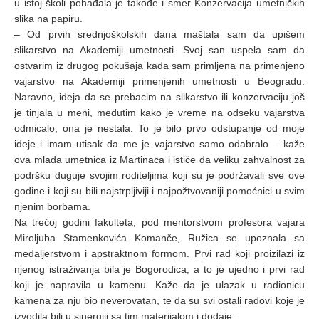
u istoj školi pohađala je takođe i smer Konzervacija umetničkih
slika na papiru.
– Od prvih srednjoškolskih dana maštala sam da upišem
slikarstvo na Akademiji umetnosti. Svoj san uspela sam da
ostvarim iz drugog pokušaja kada sam primljena na primenjeno
vajarstvo na Akademiji primenjenih umetnosti u Beogradu.
Naravno, ideja da se prebacim na slikarstvo ili konzervaciju još
je tinjala u meni, međutim kako je vreme na odseku vajarstva
odmicalo, ona je nestala. To je bilo prvo odstupanje od moje
ideje i imam utisak da me je vajarstvo samo odabralo – kaže
ova mlada umetnica iz Martinaca i ističe da veliku zahvalnost za
podršku duguje svojim roditeljima koji su je podržavali sve ove
godine i koji su bili najstrpljiviji i najpožtvovaniji pomoćnici u svim
njenim borbama.
Na trećoj godini fakulteta, pod mentorstvom profesora vajara
Miroljuba Stamenkovića Komanče, Ružica se upoznala sa
medaljerstvom i apstraktnom formom. Prvi rad koji proizilazi iz
njenog istraživanja bila je Bogorodica, a to je ujedno i prvi rad
koji je napravila u kamenu. Kaže da je ulazak u radionicu
kamena za nju bio neverovatan, te da su svi ostali radovi koje je
izvodila bili u sinergiji sa tim materijalom i dodaje: