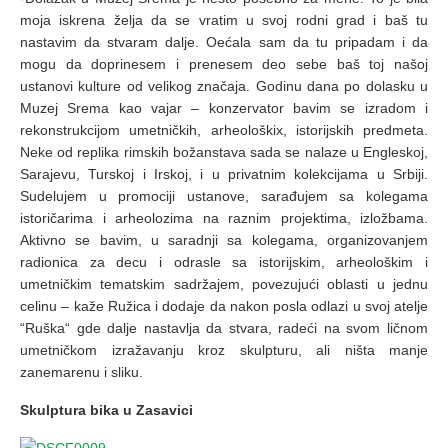
moja iskrena želja da se vratim u svoj rodni grad i baš tu
nastavim da stvaram dalje. Oećala sam da tu pripadam i da
mogu da doprinesem i prenesem deo sebe baš toj našoj
ustanovi kulture od velikog značaja. Godinu dana po dolasku u
Muzej Srema kao vajar – konzervator bavim se izradom i
rekonstrukcijom umetničkih, arheološkix, istorijskih predmeta.
Neke od replika rimskih božanstava sada se nalaze u Engleskoj,
Sarajevu, Turskoj i Irskoj, i u privatnim kolekcijama u Srbiji.
Sudelujem u promociji ustanove, sarađujem sa kolegama
istoričarima i arheolozima na raznim projektima, izložbama.
Aktivno se bavim, u saradnji sa kolegama, organizovanjem
radionica za decu i odrasle sa istorijskim, arheološkim i
umetničkim tematskim sadržajem, povezujući oblasti u jednu
celinu – kaže Ružica i dodaje da nakon posla odlazi u svoj atelje
“Ruška“ gde dalje nastavlja da stvara, radeći na svom ličnom
umetničkom izražavanju kroz skulpturu, ali ništa manje
zanemarenu i sliku.
Skulptura bika u Zasavici