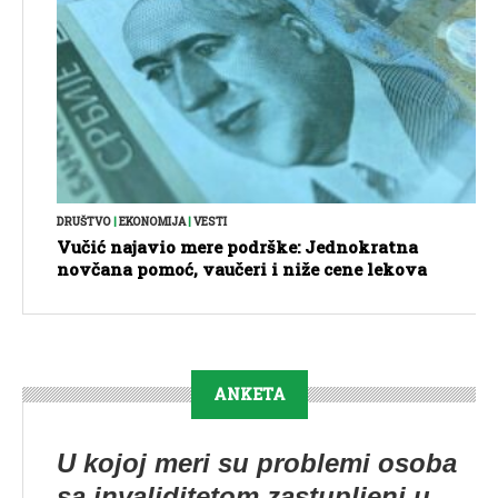
DRUŠTVO
|
EKONOMIJA
|
VESTI
Vučić najavio mere podrške: Jednokratna
novčana pomoć, vaučeri i niže cene lekova
ANKETA
U kojoj meri su problemi osoba
sa invaliditetom zastupljeni u