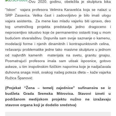
-Ovu 2020. godinu, obeležila je skulptura bika
”Iskon” vajara profesora Velimira Karavelića koja se nalazi u
SRP Zasavica. Velika čast i zadovoljstvo je bilo imati ulogu
vajara asistenta. Za mene kao mladu vajarku biti upravo, deo
tog umetničkog projekta predstavlja jedno dragoceno i
neprocenljivo iskustvo koje će permanentno ostaviti trag u mom
budućem stvaralaštvu. Dopunila sam svoje saznanje o kamenu,
modelaciji forme i njenih dinamitnih i kontrapunktovnih celina,
rešavanju problematike jedne tako masivne skulpture u jednom
od najtvrđih kamenih materijala na svetu, granitu gnajsu.
Posmatrajući profesora imala sam utisak isposnice, gotovo
askeze, u tim inspolinskim fizičkim naporima koje je nadjačavala
duhovna snaga misli, svakog našeg poteza dleta – kaže vajarka
Ružica Španović.
(Projekat “Žena – temelj zajednice” sufinansira se iz
budžeta Grada Sremska Mitrovica. Stavovi izneti u
podržanom medijskom projektu nužno ne izražavaju
stavove organa koji je dodelio sredstva)