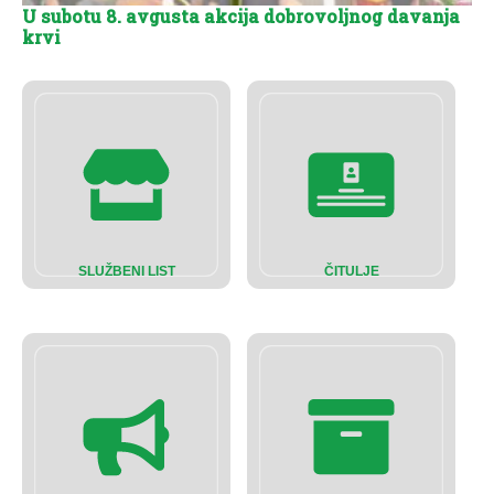
U subotu 8. avgusta akcija dobrovoljnog davanja
krvi
SLUŽBENI LIST
ČITULJE