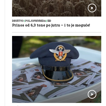
DRUŠTVO
|
POLJOPRIVREDA
|
ŠID
Prinos od 6,3 tone po jutru – i to je moguće!