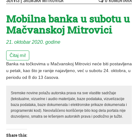
SERVIS
|
SREMSKA MITROVICA
0 KOMENTARA
Mobilna banka u subotu u
Mačvanskoj Mitrovici
21. oktobar 2020. godine
Čitaj mi!
Banka na točkovima u Mačvanskoj Mitrovici neće biti postavljena
u petak, kao što je ranije najavljeno, već u subotu 24. oktobra, u
periodu od 8 do 13 časova.
Sremske novine polažu autorska prava na sve vlastite sadržaje
(tekstualne, vizuelne i audio materijale, baze podataka, vizuelizacije
baza podataka, baze dokumenata i elektronske prikaze dokumenata i
programerski kod). Neovlašćeno korišćenje bilo kog dela portala nije
dozvoljeno, smatra se kršenjem autorskih prava i podložno je tužbi.
Share this: