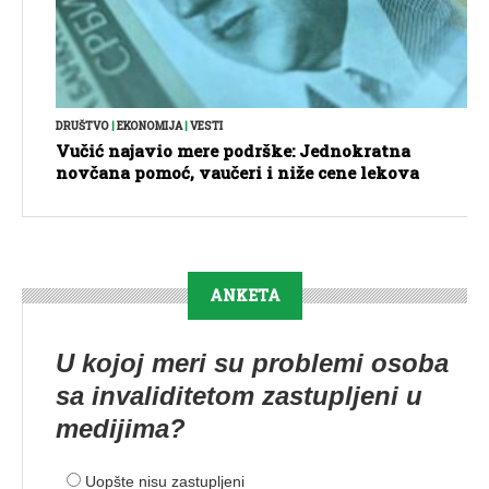
DRUŠTVO
|
EKONOMIJA
|
VESTI
Vučić najavio mere podrške: Jednokratna
novčana pomoć, vaučeri i niže cene lekova
ANKETA
U kojoj meri su problemi osoba
sa invaliditetom zastupljeni u
medijima?
Uopšte nisu zastupljeni