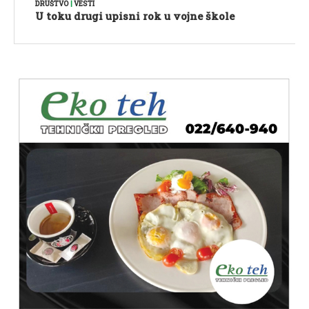
DRUŠTVO
|
VESTI
U toku drugi upisni rok u vojne škole