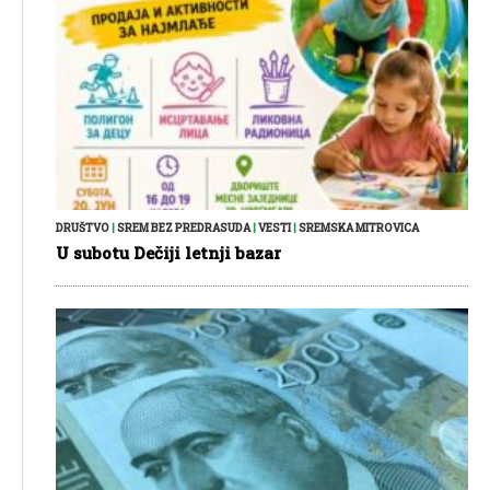
DRUŠTVO
|
SREM BEZ PREDRASUDA
|
VESTI
|
SREMSKA MITROVICA
U subotu Dečiji letnji bazar