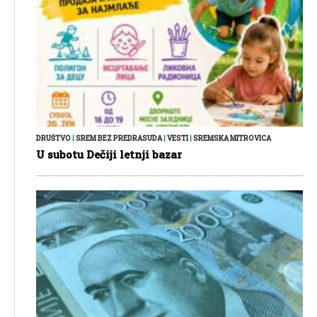
DRUŠTVO
|
SREM BEZ PREDRASUDA
|
VESTI
|
SREMSKA MITROVICA
U subotu Dečiji letnji bazar