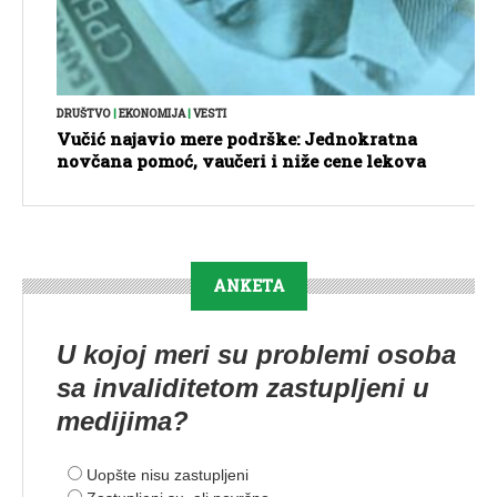
DRUŠTVO
|
EKONOMIJA
|
VESTI
Vučić najavio mere podrške: Jednokratna
novčana pomoć, vaučeri i niže cene lekova
ANKETA
U kojoj meri su problemi osoba
sa invaliditetom zastupljeni u
medijima?
Uopšte nisu zastupljeni