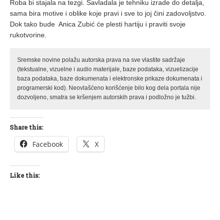
Roba bi stajala na tezgi. Savladala je tehniku izrade do detalja,
sama bira motive i oblike koje pravi i sve to joj čini zadovoljstvo.
Dok tako bude Anica Zubić će plesti hartiju i praviti svoje
rukotvorine.
Sremske novine polažu autorska prava na sve vlastite sadržaje
(tekstualne, vizuelne i audio materijale, baze podataka, vizuelizacije
baza podataka, baze dokumenata i elektronske prikaze dokumenata i
programerski kod). Neovlašćeno korišćenje bilo kog dela portala nije
dozvoljeno, smatra se kršenjem autorskih prava i podložno je tužbi.
Share this:
Facebook
X
Like this: