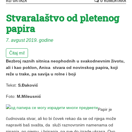
REPORTAŽA
0 KOMENTARA
Stvaralaštvo od pletenog
papira
7. avgust 2019. godine
Čitaj mi!
Bezbroj raznih sitnica neophodnih u svakodnevnim životu,
ali i kao poklon, Anica stvara od novinskog papira, koji
re
ž
e u trake, pa savija u rolne i boji
Tekst:
S.Đaković
Foto:
M.Mileusnić
Papir je
čudnovata stvar, ali ko bi čovek rekao da se od njega može
napraviti baš svašta, da služi raznovrsnim namenama od
pisanja po njemu i brisanja, pa sve do izrade ukrasa. Ovo