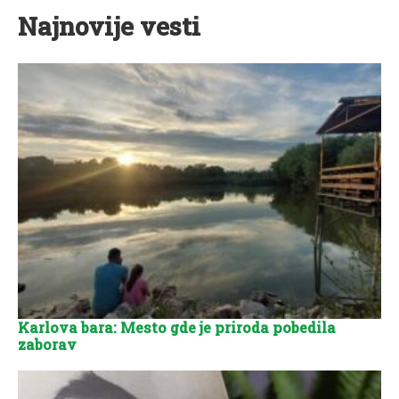
Najnovije vesti
Karlova bara: Mesto gde je priroda pobedila
zaborav