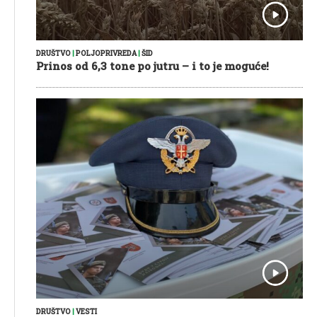
DRUŠTVO
|
POLJOPRIVREDA
|
ŠID
Prinos od 6,3 tone po jutru – i to je moguće!
DRUŠTVO
|
VESTI