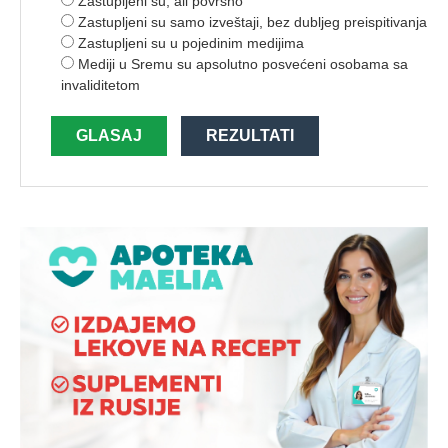
Zastupljeni su, ali površno
Zastupljeni su samo izveštaji, bez dubljeg preispitivanja
Zastupljeni su u pojedinim medijima
Mediji u Sremu su apsolutno posvećeni osobama sa
invaliditetom
GLASAJ
REZULTATI