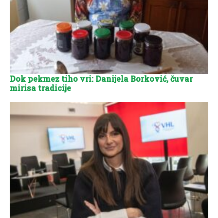
Dok pekmez tiho vri: Danijela Borković, čuvar
mirisa tradicije