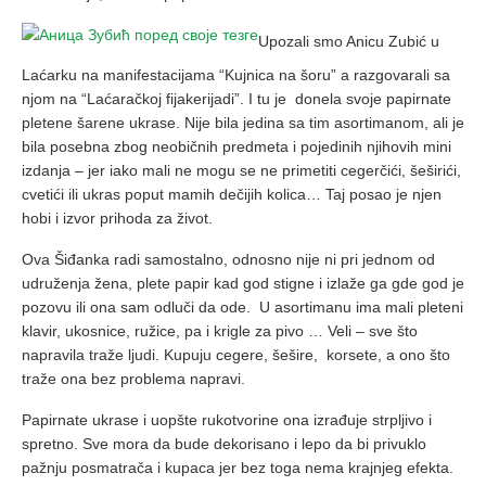
Upozali smo Anicu Zubić u
Laćarku na manifestacijama “Kujnica na šoru” a razgovarali sa
njom na “Laćaračkoj fijakerijadi”. I tu je donela svoje papirnate
pletene šarene ukrase. Nije bila jedina sa tim asortimanom, ali je
bila posebna zbog neobičnih predmeta i pojedinih njihovih mini
izdanja – jer iako mali ne mogu se ne primetiti cegerčići, šeširići,
cvetići ili ukras poput mamih dečijih kolica… Taj posao je njen
hobi i izvor prihoda za život.
Ova Šiđanka radi samostalno, odnosno nije ni pri jednom od
udruženja žena, plete papir kad god stigne i izlaže ga gde god je
pozovu ili ona sam odluči da ode. U asortimanu ima mali pleteni
klavir, ukosnice, ružice, pa i krigle za pivo … Veli – sve što
napravila traže ljudi. Kupuju cegere, šešire, korsete, a ono što
traže ona bez problema napravi.
Papirnate ukrase i uopšte rukotvorine ona izrađuje strpljivo i
spretno. Sve mora da bude dekorisano i lepo da bi privuklo
pažnju posmatrača i kupaca jer bez toga nema krajnjeg efekta.