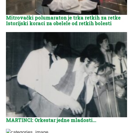
Mitrovački polumaraton je trka retkih za retke
Istorijski koraci za obelele od retkih bolesti
MARTINCI: Orkestar jedne mladosti…