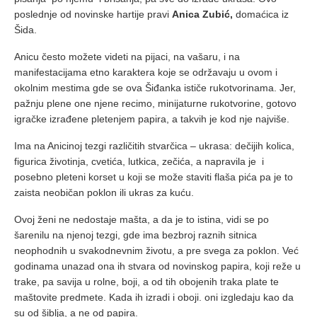
poslednje od novinske hartije pravi
Anica Zubić,
domaćica iz
Šida.
Anicu često možete videti na pijaci, na vašaru, i na
manifestacijama etno karaktera koje se održavaju u ovom i
okolnim mestima gde se ova Šiđanka ističe rukotvorinama. Jer,
pažnju plene one njene recimo, minijaturne rukotvorine, gotovo
igračke izrađene pletenjem papira, a takvih je kod nje najviše.
Ima na Anicinoj tezgi različitih stvarčica – ukrasa: dečijih kolica,
figurica životinja, cvetića, lutkica, zečića, a napravila je i
posebno pleteni korset u koji se može staviti flaša pića pa je to
zaista neobičan poklon ili ukras za kuću.
Ovoj ženi ne nedostaje mašta, a da je to istina, vidi se po
šarenilu na njenoj tezgi, gde ima bezbroj raznih sitnica
neophodnih u svakodnevnim životu, a pre svega za poklon. Već
godinama unazad ona ih stvara od novinskog papira, koji reže u
trake, pa savija u rolne, boji, a od tih obojenih traka plate te
maštovite predmete. Kada ih izradi i oboji. oni izgledaju kao da
su od šiblja, a ne od papira.