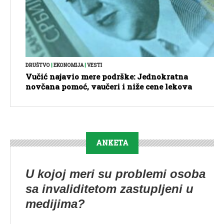
DRUŠTVO
|
EKONOMIJA
|
VESTI
Vučić najavio mere podrške: Jednokratna
novčana pomoć, vaučeri i niže cene lekova
ANKETA
U kojoj meri su problemi osoba
sa invaliditetom zastupljeni u
medijima?