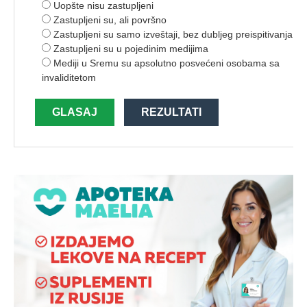
Uopšte nisu zastupljeni
Zastupljeni su, ali površno
Zastupljeni su samo izveštaji, bez dubljeg preispitivanja
Zastupljeni su u pojedinim medijima
Mediji u Sremu su apsolutno posvećeni osobama sa
invaliditetom
GLASAJ
REZULTATI