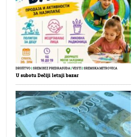
DRUŠTVO
|
SREM BEZ PREDRASUDA
|
VESTI
|
SREMSKA MITROVICA
U subotu Dečiji letnji bazar