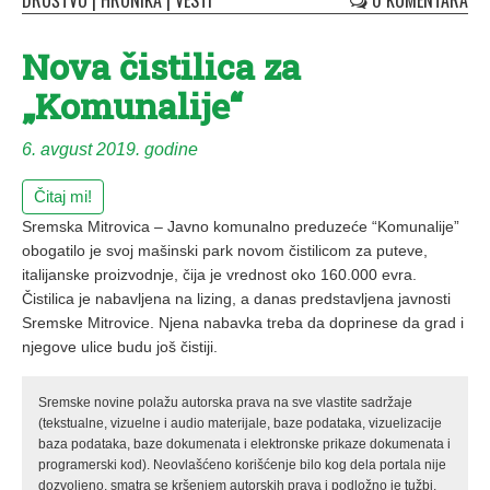
DRUŠTVO
|
HRONIKA
|
VESTI
0 KOMENTARA
Nova čistilica za
„Komunalije“
6. avgust 2019. godine
Čitaj mi!
Sremska Mitrovica – Javno komunalno preduzeće “Komunalije”
obogatilo je svoj mašinski park novom čistilicom za puteve,
italijanske proizvodnje, čija je vrednost oko 160.000 evra.
Čistilica je nabavljena na lizing, a danas predstavljena javnosti
Sremske Mitrovice. Njena nabavka treba da doprinese da grad i
njegove ulice budu još čistiji.
Sremske novine polažu autorska prava na sve vlastite sadržaje
(tekstualne, vizuelne i audio materijale, baze podataka, vizuelizacije
baza podataka, baze dokumenata i elektronske prikaze dokumenata i
programerski kod). Neovlašćeno korišćenje bilo kog dela portala nije
dozvoljeno, smatra se kršenjem autorskih prava i podložno je tužbi.