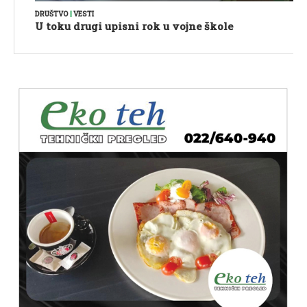
DRUŠTVO
|
VESTI
U toku drugi upisni rok u vojne škole