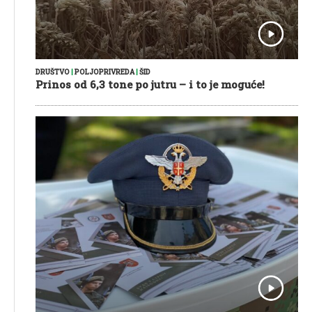
DRUŠTVO
|
POLJOPRIVREDA
|
ŠID
Prinos od 6,3 tone po jutru – i to je moguće!