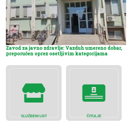
Zavod za javno zdravlje: Vazduh umereno dobar,
preporučen oprez osetljivim kategorijama
SLUŽBENI LIST
ČITULJE