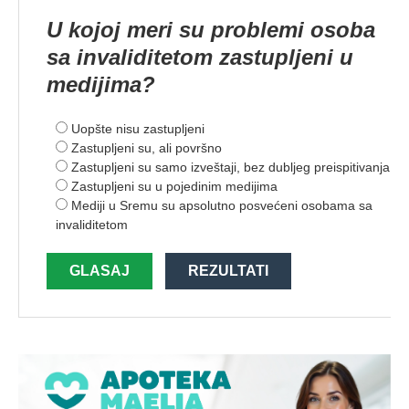
U kojoj meri su problemi osoba
sa invaliditetom zastupljeni u
medijima?
Uopšte nisu zastupljeni
Zastupljeni su, ali površno
Zastupljeni su samo izveštaji, bez dubljeg preispitivanja
Zastupljeni su u pojedinim medijima
Mediji u Sremu su apsolutno posvećeni osobama sa
invaliditetom
GLASAJ
REZULTATI