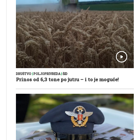
DRUŠTVO
|
POLJOPRIVREDA
|
ŠID
Prinos od 6,3 tone po jutru – i to je moguće!