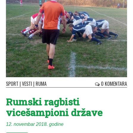
SPORT
|
VESTI
|
RUMA
0 KOMENTARA
Rumski ragbisti
vicešampioni države
12. novembar 2018. godine