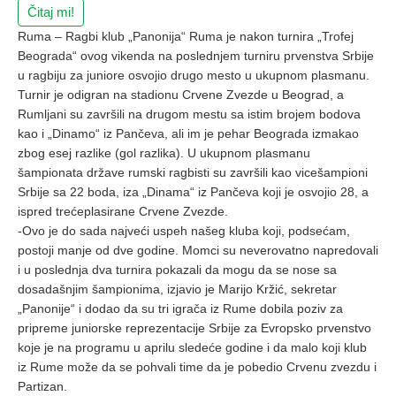
Čitaj mi!
Ruma – Ragbi klub „Panonija“ Ruma je nakon turnira „Trofej
Beograda“ ovog vikenda na poslednjem turniru prvenstva Srbije
u ragbiju za juniore osvojio drugo mesto u ukupnom plasmanu.
Turnir je odigran na stadionu Crvene Zvezde u Beograd, a
Rumljani su završili na drugom mestu sa istim brojem bodova
kao i „Dinamo“ iz Pančeva, ali im je pehar Beograda izmakao
zbog esej razlike (gol razlika). U ukupnom plasmanu
šampionata države rumski ragbisti su završili kao vicešampioni
Srbije sa 22 boda, iza „Dinama“ iz Pančeva koji je osvojio 28, a
ispred trećeplasirane Crvene Zvezde.
-Ovo je do sada najveći uspeh našeg kluba koji, podsećam,
postoji manje od dve godine. Momci su neverovatno napredovali
i u poslednja dva turnira pokazali da mogu da se nose sa
dosadašnjim šampionima, izjavio je Marijo Kržić, sekretar
„Panonije“ i dodao da su tri igrača iz Rume dobila poziv za
pripreme juniorske reprezentacije Srbije za Evropsko prvenstvo
koje je na programu u aprilu sledeće godine i da malo koji klub
iz Rume može da se pohvali time da je pobedio Crvenu zvezdu i
Partizan.