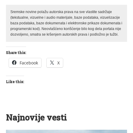
Sremske novine polažu autorska prava na sve vlastite sadržaje
(tekstualne, vizuelne i audio materijale, baze podataka, vizuelizacije
baza podataka, baze dokumenata i elektronske prikaze dokumenata i
programerski kod). Neovlašćeno korišćenje bilo kog dela portala nije
dozvoljeno, smatra se kršenjem autorskih prava i podložno je tužbi.
Share this:
Facebook
X
Like this:
Najnovije vesti