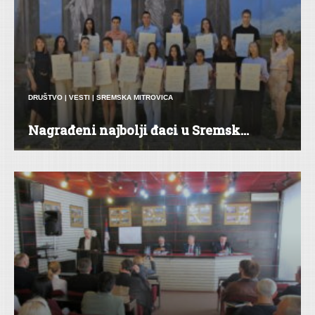
DRUŠTVO
|
VESTI
|
SREMSKA MITROVICA
Nagrađeni najbolji đaci u Sremsk...