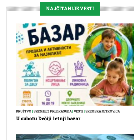
NAJČITANIJE VESTI
DRUŠTVO
|
SREM BEZ PREDRASUDA
|
VESTI
|
SREMSKA MITROVICA
U subotu Dečiji letnji bazar