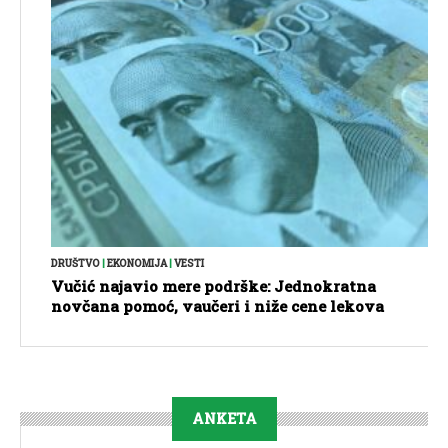
DRUŠTVO
|
EKONOMIJA
|
VESTI
Vučić najavio mere podrške: Jednokratna
novčana pomoć, vaučeri i niže cene lekova
ANKETA