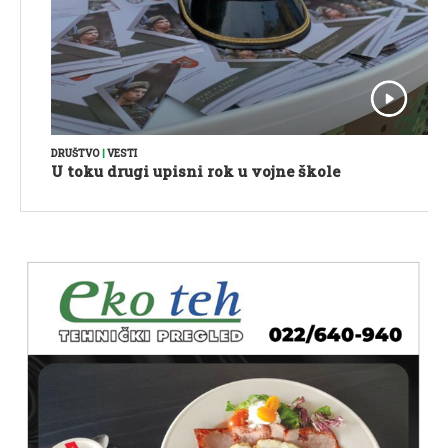
DRUŠTVO
|
VESTI
U toku drugi upisni rok u vojne škole