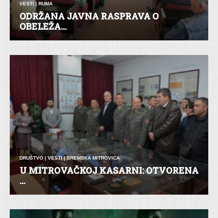
VESTI
|
RUMA
ODRŽANA JAVNA RASPRAVA O
OBELEŽA...
DRUŠTVO
|
VESTI
|
SREMSKA MITROVICA
U MITROVAČKOJ KASARNI: OTVORENA
...