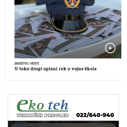
DRUŠTVO
|
VESTI
U toku drugi upisni rok u vojne škole