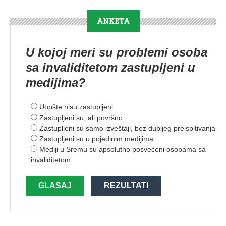
ANKETA
U kojoj meri su problemi osoba
sa invaliditetom zastupljeni u
medijima?
Uopšte nisu zastupljeni
Zastupljeni su, ali površno
Zastupljeni su samo izveštaji, bez dubljeg preispitivanja
Zastupljeni su u pojedinim medijima
Mediji u Sremu su apsolutno posvećeni osobama sa
invaliditetom
GLASAJ
REZULTATI