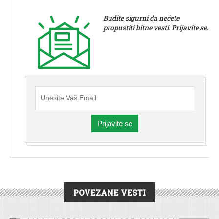
Budite sigurni da nećete
propustiti bitne vesti. Prijavite se.
Prijavite se
POVEZANE VESTI
DRUŠTVO
|
VESTI
Izgradnja Fruškogorskog koridora...