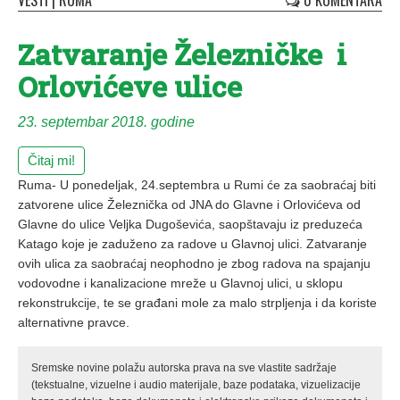
VESTI
|
RUMA
0 KOMENTARA
Zatvaranje Železničke i
Orlovićeve ulice
23. septembar 2018. godine
Čitaj mi!
Ruma- U ponedeljak, 24.septembra u Rumi će za saobraćaj biti
zatvorene ulice Železnička od JNA do Glavne i Orlovićeva od
Glavne do ulice Veljka Dugoševića, saopštavaju iz preduzeća
Katago koje je zaduženo za radove u Glavnoj ulici. Zatvaranje
ovih ulica za saobraćaj neophodno je zbog radova na spajanju
vodovodne i kanalizacione mreže u Glavnoj ulici, u sklopu
rekonstrukcije, te se građani mole za malo strpljenja i da koriste
alternativne pravce.
Sremske novine polažu autorska prava na sve vlastite sadržaje
(tekstualne, vizuelne i audio materijale, baze podataka, vizuelizacije