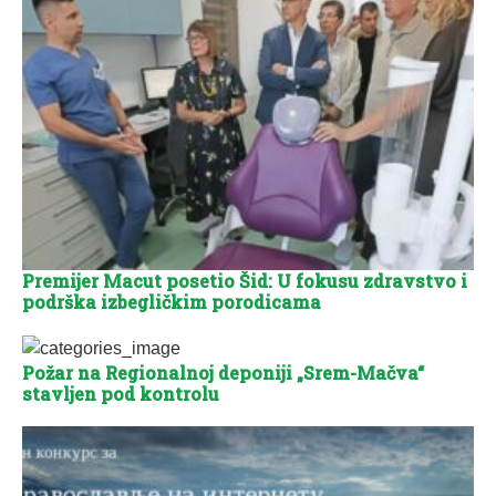
Premijer Macut posetio Šid: U fokusu zdravstvo i
podrška izbegličkim porodicama
Požar na Regionalnoj deponiji „Srem-Mačva“
stavljen pod kontrolu