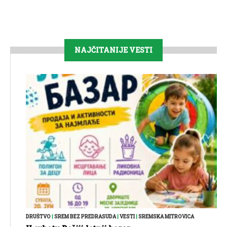
NAJČITANIJE VESTI
DRUŠTVO
|
SREM BEZ PREDRASUDA
|
VESTI
|
SREMSKA MITROVICA