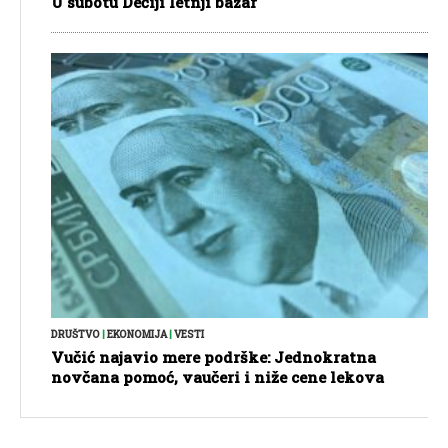
U subotu Dečiji letnji bazar
DRUŠTVO
|
EKONOMIJA
|
VESTI
Vučić najavio mere podrške: Jednokratna
novčana pomoć, vaučeri i niže cene lekova