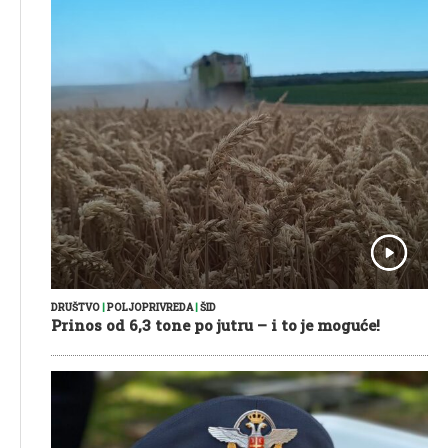
DRUŠTVO
|
POLJOPRIVREDA
|
ŠID
Prinos od 6,3 tone po jutru – i to je moguće!