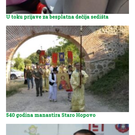
U toku prijave za besplatna dečija sedišta
540 godina manastira Staro Hopovo