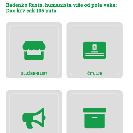
Radenko Rusin, humanista više od pola veka:
Dao krv čak 136 puta
SLUŽBENI LIST
ČITULJE