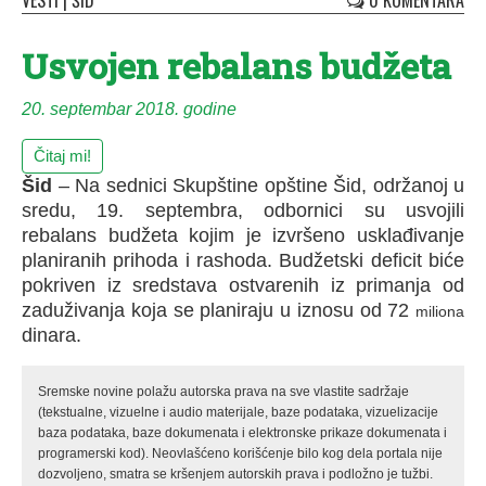
VESTI
|
ŠID
0 KOMENTARA
Usvojen rebalans budžeta
20. septembar 2018. godine
Čitaj mi!
Šid
– Na sednici Skupštine opštine Šid, održanoj u
sredu, 19. septembra, odbornici su usvojili
rebalans budžeta kojim je izvršeno usklađivanje
planiranih prihoda i rashoda. Budžetski deficit biće
pokriven iz sredstava ostvarenih iz primanja od
zaduživanja koja se planiraju u iznosu od 72
miliona
dinara.
Sremske novine polažu autorska prava na sve vlastite sadržaje
(tekstualne, vizuelne i audio materijale, baze podataka, vizuelizacije
baza podataka, baze dokumenata i elektronske prikaze dokumenata i
programerski kod). Neovlašćeno korišćenje bilo kog dela portala nije
dozvoljeno, smatra se kršenjem autorskih prava i podložno je tužbi.