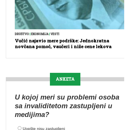
DRUŠTVO
|
EKONOMIJA
|
VESTI
Vučić najavio mere podrške: Jednokratna
novčana pomoć, vaučeri i niže cene lekova
ANKETA
U kojoj meri su problemi osoba
sa invaliditetom zastupljeni u
medijima?
Uopšte nisu zastupljeni