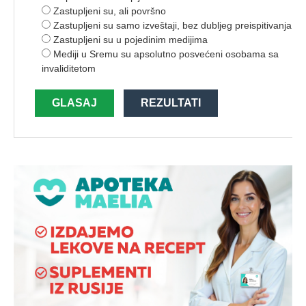
Zastupljeni su, ali površno
Zastupljeni su samo izveštaji, bez dubljeg preispitivanja
Zastupljeni su u pojedinim medijima
Mediji u Sremu su apsolutno posvećeni osobama sa
invaliditetom
GLASAJ
REZULTATI