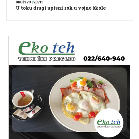
DRUŠTVO
|
VESTI
U toku drugi upisni rok u vojne škole