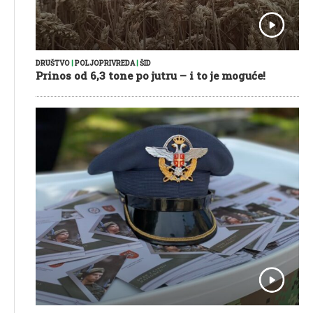
DRUŠTVO
|
POLJOPRIVREDA
|
ŠID
Prinos od 6,3 tone po jutru – i to je moguće!