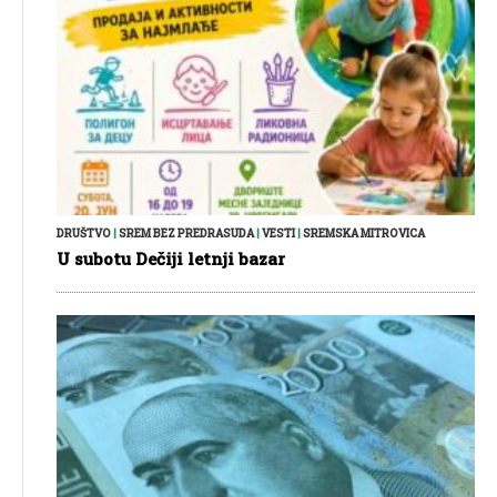
DRUŠTVO
|
SREM BEZ PREDRASUDA
|
VESTI
|
SREMSKA MITROVICA
U subotu Dečiji letnji bazar