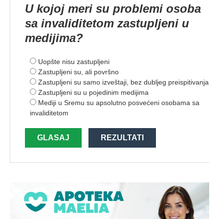
U kojoj meri su problemi osoba
sa invaliditetom zastupljeni u
medijima?
Uopšte nisu zastupljeni
Zastupljeni su, ali površno
Zastupljeni su samo izveštaji, bez dubljeg preispitivanja
Zastupljeni su u pojedinim medijima
Mediji u Sremu su apsolutno posvećeni osobama sa
invaliditetom
GLASAJ
REZULTATI