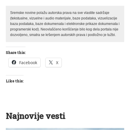
Sremske novine polažu autorska prava na sve vlastite sadržaje
(tekstualne, vizuelne i audio materijale, baze podataka, vizuelizacije
baza podataka, baze dokumenata i elektronske prikaze dokumenata i
programerski kod). Neovlašćeno korišćenje bilo kog dela portala nije
dozvoljeno, smatra se kršenjem autorskih prava i podložno je tužbi.
Share this:
Facebook
X
Like this:
Najnovije vesti