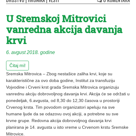
DRUŠTVO
|
HRONIKA
|
VESTI
0 KOMENTARA
U Sremskoj Mitrovici
vanredna akcija davanja
krvi
6. avgust 2018. godine
Čitaj mi!
Sremska Mitrovica – Zbog nestašice zaliha krvi, koje su
karakteristične za ovo doba godine, Institut za transfuziju
Vojvodine i Crveni krst grada Sremska Mitrovica organizuju
vanrednu akciju dobrovoljnog davanja krvi. Akcija će se održati u
ponedeljak, 6.avgusta, od 8,30 do 12,30 časova u prostoriji
Crvenog krsta. Tim povodom organizatori apeluju na sve
humane ljude da se odazovu ovoj akciji, a potrebne su sve
krvne grupe. Redovna akcija dobrovoljnog davanja krvi
planirana je 14. avgusta u isto vreme u Crvenom krstu Sremske
Mitrovice.