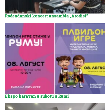
Rođendanski koncert ansambla „Arodisi“
Ekspo karavan u subotu u Rumi