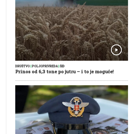
DRUŠTVO
|
POLJOPRIVREDA
|
ŠID
Prinos od 6,3 tone po jutru – i to je moguće!