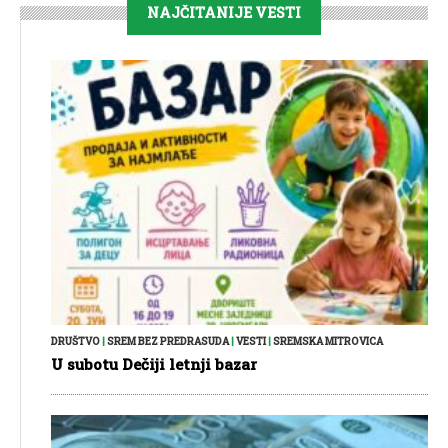
NAJČITANIJE VESTI
DRUŠTVO
|
SREM BEZ PREDRASUDA
|
VESTI
|
SREMSKA MITROVICA
U subotu Dečiji letnji bazar