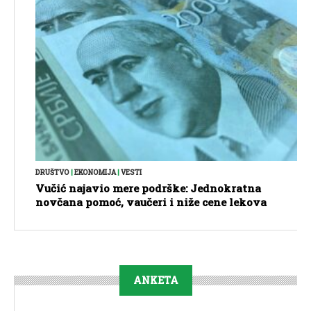
DRUŠTVO
|
EKONOMIJA
|
VESTI
Vučić najavio mere podrške: Jednokratna
novčana pomoć, vaučeri i niže cene lekova
ANKETA