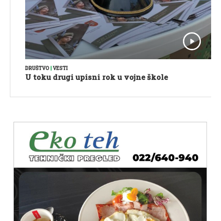
DRUŠTVO
|
VESTI
U toku drugi upisni rok u vojne škole