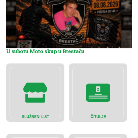
U subotu Moto skup u Brestaču
SLUŽBENI LIST
ČITULJE