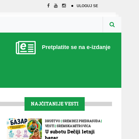
ULOGUJ SE
Pretplatite se na e-izdanje
NAJČITANIJE VESTI
DRUŠTVO
|
SREM BEZ PREDRASUDA
|
VESTI
|
SREMSKA MITROVICA
U subotu Dečiji letnji
bazar