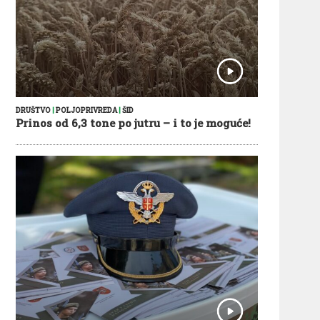
DRUŠTVO
|
POLJOPRIVREDA
|
ŠID
Prinos od 6,3 tone po jutru – i to je moguće!