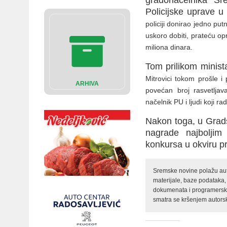
Policijske uprave u
policiji donirao jedno pu
uskoro dobiti, prateću o
miliona dinara.
Tom prilikom minist
Mitrovici tokom prošle i
ARHIVA
povećan broj rasvetljav
načelnik PU i ljudi koji r
Nakon toga, u Grad
nagrade najboljim 
konkursa u okviru p
Sremske novine polažu auto
materijale, baze podataka,
dokumenata i programerski 
smatra se kršenjem autorsk