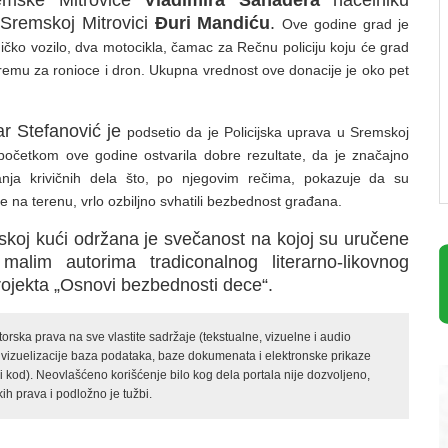
 Sremskoj Mitrovici
Đuri Mandiću
.
Ove godine grad je
tničko vozilo, dva motocikla, čamac za Rečnu policiju koju će grad
premu za ronioce i dron. Ukupna vrednost ove donacije je oko pet
ar Stefanović je
podsetio da je Policijska uprava u Sremskoj
 početkom ove godine ostvarila dobre rezultate, da je značajno
anja krivičnih dela što, po njegovim rečima, pokazuje da su
ade na terenu, vrlo ozbiljno svhatili bezbednost građana.
skoj kući
održana je svečanost na kojoj su uručene
malim autorima tradiconalnog literarno-likovnog
rojekta „Osnovi bezbednosti dece“.
rska prava na sve vlastite sadržaje (tekstualne, vizuelne i audio
 vizuelizacije baza podataka, baze dokumenata i elektronske prikaze
kod). Neovlašćeno korišćenje bilo kog dela portala nije dozvoljeno,
ih prava i podložno je tužbi.