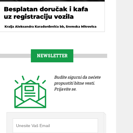
NEWSLETTER
Budite sigurni da nećete
propustiti bitne vesti.
Prijavite se.