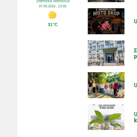
Sremska Mitrovica
07.08.2026., 23:00
U
31°C
Z
p
U
U
k