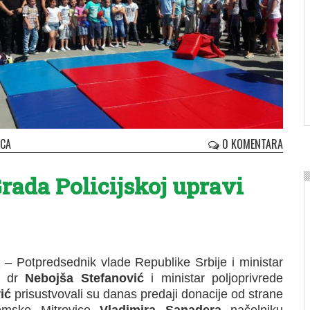
ICA
0 KOMENTARA
rada Policijskoj upravi
– Potpredsednik vlade Republike Srbije i ministar
va dr
Nebojša Stefanović
i ministar poljoprivrede
ić
prisustvovali su danas predaji donacije od strane
remske Mitrovice
Vladimira Sanadera
načelniku