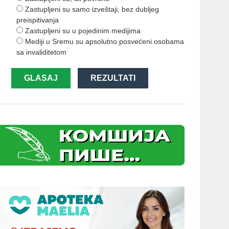
Zastupljeni su samo izveštaji, bez dubljeg
preispitivanja
Zastupljeni su u pojedinim medijima
Mediji u Sremu su apsolutno posvećeni osobama
sa invaliditetom
GLASAJ
REZULTATI