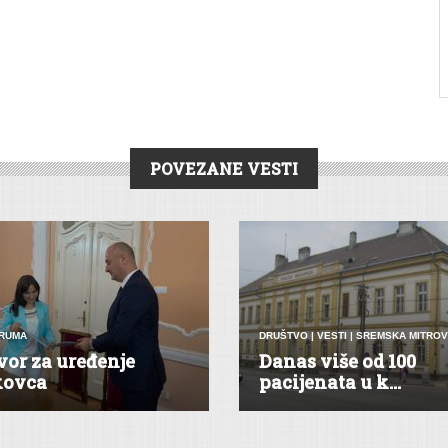
POVEZANE VESTI
RUMA
DRUŠTVO
|
VESTI
|
SREMSKA MITROV
or za uređenje
Danas više od 100
kovca
pacijenata u k...