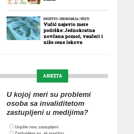
DRUŠTVO
|
EKONOMIJA
|
VESTI
Vučić najavio mere
podrške: Jednokratna
novčana pomoć, vaučeri i
niže cene lekova
ANKETA
U kojoj meri su problemi
osoba sa invaliditetom
zastupljeni u medijima?
Uopšte nisu zastupljeni
Zastupljeni su, ali površno