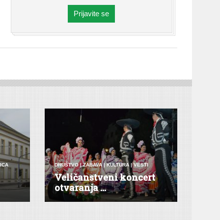
Prijavite se
ICA
DRUŠTVO
|
ZABAVA
|
KULTURA
|
VESTI
Veličanstveni koncert
otvaranja ...