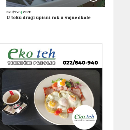
DRUŠTVO
|
VESTI
U toku drugi upisni rok u vojne škole