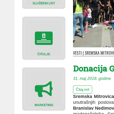
SLUŽBENI LIST
VESTI
|
SREMSKA MITROV
ČITULJE
Donacija G
31. maj 2018. godine
Čitaj mi!
Sremska Mitrovica
unutrašnjih poslo
MARKETING
Branislav Nedimov
gradonačelnika S