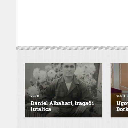
VESTI
VESTI
|
Daniel Albahari, tragač i
Ugov
lutalica
Bor