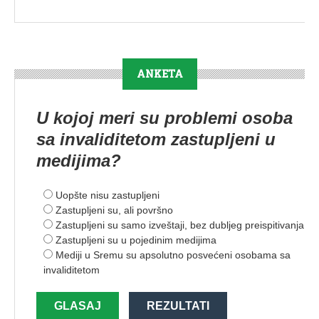
ANKETA
U kojoj meri su problemi osoba
sa invaliditetom zastupljeni u
medijima?
Uopšte nisu zastupljeni
Zastupljeni su, ali površno
Zastupljeni su samo izveštaji, bez dubljeg preispitivanja
Zastupljeni su u pojedinim medijima
Mediji u Sremu su apsolutno posvećeni osobama sa
invaliditetom
GLASAJ
REZULTATI