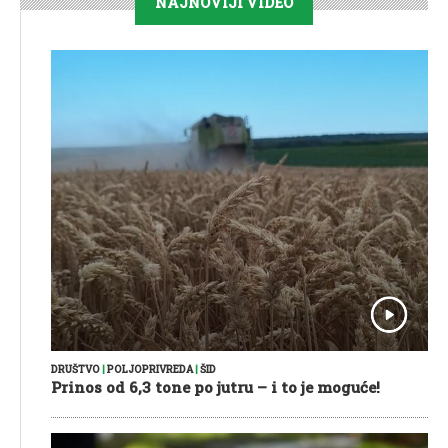
NAJNOVIJI VIDEO
DRUŠTVO
|
POLJOPRIVREDA
|
ŠID
Prinos od 6,3 tone po jutru – i to je moguće!