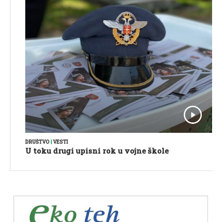
DRUŠTVO
|
VESTI
U toku drugi upisni rok u vojne škole