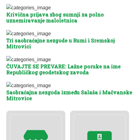
Krivična prijava zbog sumnji za polno
uznemiravanje maloletnica
Tri saobraćajne nezgode u Rumi i Sremskoj
Mitrovici
ČUVAJTE SE PREVARE: Lažne poruke na ime
Republičkog geodetskog zavoda
Saobraćajna nezgoda između Salaša i Mačvanske
Mitrovice