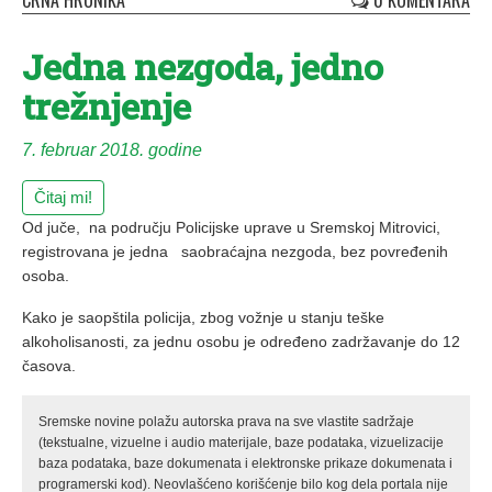
CRNA HRONIKA
0 KOMENTARA
Jedna nezgoda, jedno
trežnjenje
7. februar 2018. godine
Čitaj mi!
Od juče, na području Policijske uprave u Sremskoj Mitrovici,
registrovana je jedna saobraćajna nezgoda, bez povređenih
osoba.
Kako je saopštila policija, zbog vožnje u stanju teške
alkoholisanosti, za jednu osobu je određeno zadržavanje do 12
časova.
Sremske novine polažu autorska prava na sve vlastite sadržaje
(tekstualne, vizuelne i audio materijale, baze podataka, vizuelizacije
baza podataka, baze dokumenata i elektronske prikaze dokumenata i
programerski kod). Neovlašćeno korišćenje bilo kog dela portala nije