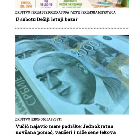
DRUŠTVO
|
SREM BEZ PREDRASUDA
|
VESTI
|
SREMSKA MITROVICA
U subotu Dečiji letnji bazar
DRUŠTVO
|
EKONOMIJA
|
VESTI
Vučić najavio mere podrške: Jednokratna
novčana pomoć, vaučeri i niže cene lekova