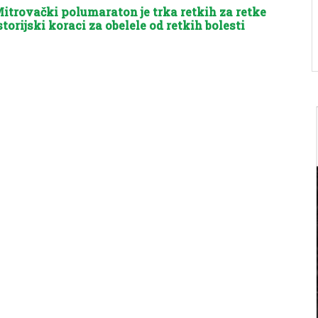
itrovački polumaraton je trka retkih za retke
storijski koraci za obelele od retkih bolesti