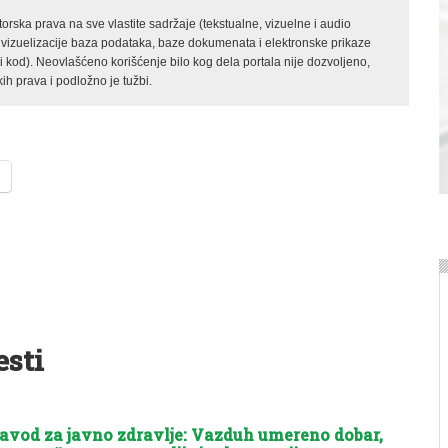
rska prava na sve vlastite sadržaje (tekstualne, vizuelne i audio
 vizuelizacije baza podataka, baze dokumenata i elektronske prikaze
kod). Neovlašćeno korišćenje bilo kog dela portala nije dozvoljeno,
ih prava i podložno je tužbi.
esti
avod za javno zdravlje: Vazduh umereno dobar,