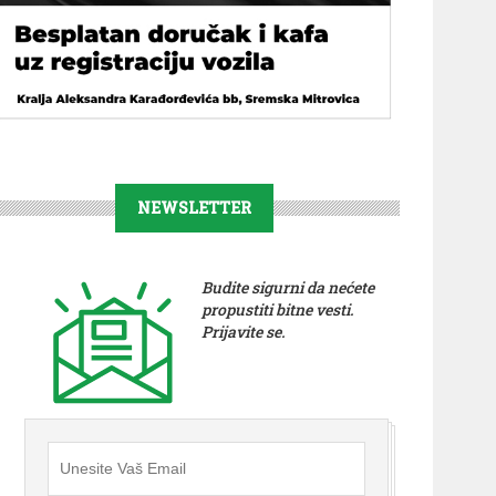
NEWSLETTER
Budite sigurni da nećete
propustiti bitne vesti.
Prijavite se.