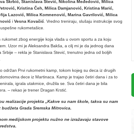
va Škrbić, Stanislava Stević, Nikolina Međedović, Milica
etrović, Kristina Čeh, Milica Damjanović, Kristina Marić,
ija Lazović, Milica Komnenović, Marina Gavrilović, Milica
nović
i
Vesna Kovačić
. Vredno treniraju, slušaju instrukcije svog
u uspešne rukometašice.
 rukomet zbog energije koja vlada u ovom sportu a za koju
em. Uzor mi je Aleksandra Bakša, a cilj mi je da jednog dana
Srbije – rekla je Stanislava Stević, trenutno jedna od boljih
.
o održan Prvi rukometni kamp, tokom kojeg su deca iz drugih
domovima dece iz Martinaca. Kamp je trajao četiri dana i za to
irala, igrala utakmice, družila se. Sva četiri dana je bila
era. – rekao je trener Dragan Krstić.
pu realizacije projekta „Kakve su nam škole, takva su nam
 iz budžeta Grada Sremska Mitrovica.
anom medijskom projektu nužno ne izražavaju stavove
sredstva.