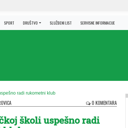
SPORT
DRUŠTVO
SLUŽBENI LIST
SERVISNE INFORMACIJE
ROVICA
0 KOMENTARA
koj školi uspešno radi