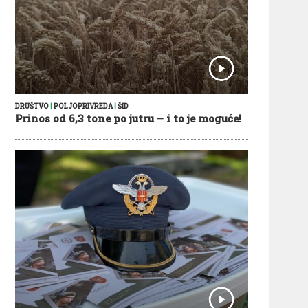
DRUŠTVO
|
POLJOPRIVREDA
|
ŠID
Prinos od 6,3 tone po jutru – i to je moguće!