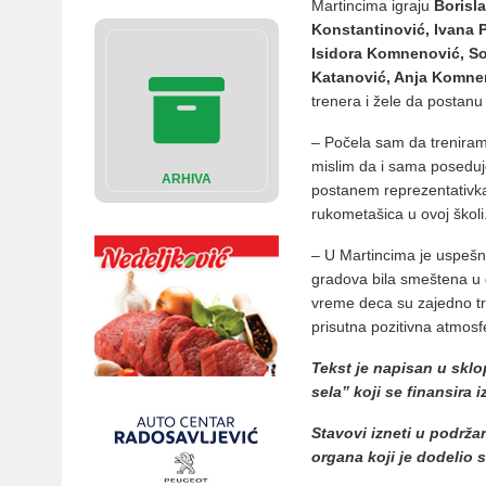
Martincima igraju
Borisla
Konstantinović, Ivana P
Isidora Komnenović, Sof
Katanović, Anja Komne
trenera i žele da postan
– Počela sam da treniram
mislim da i sama poseduj
ARHIVA
postanem reprezentativka 
rukometašica u ovoj školi
– U Martincima je uspešn
gradova bila smeštena u 
vreme deca su zajedno tren
prisutna pozitivna atmosf
Tekst je napisan u sklo
sela” koji se finansira
Stavovi izneti u podrž
organa koji je dodelio 