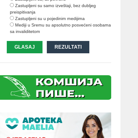
Zastupljeni su samo izveštaji, bez dubljeg
preispitivanja
Zastupljeni su u pojedinim medijima
Mediji u Sremu su apsolutno posvećeni osobama
sa invaliditetom
GLASAJ
REZULTATI