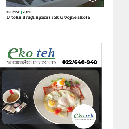
DRUŠTVO
|
VESTI
U toku drugi upisni rok u vojne škole