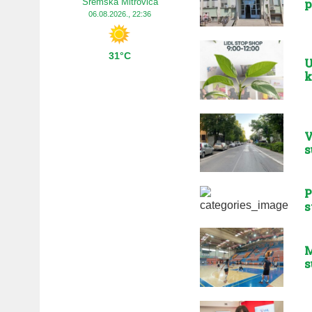
p
Sremska Mitrovica
06.08.2026., 22:36
31°C
U
k
V
s
P
s
M
s