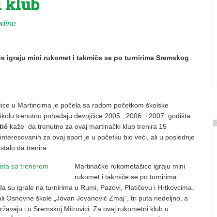
 klub
odine
e igraju mini rukomet i takmiče se po turnirima Sremskog
ice u Martincima je počela sa radom početkom školske
kolu trenutno pohađaju devojčice 2005., 2006. i 2007. godišta.
tić
kaže da trenutno za ovaj martinački klub trenira 15
ainteresovanih za ovaj sport je u početku bio veći, ali u poslednje
stalo da trenira
Martinačke rukometašice igraju mini
rukomet i takmiče se po turnirima
 su igrale na turnirima u Rumi, Pazovi, Platičevu i Hrtkovcima.
li Osnovne škole „Jovan Jovanović Zmaj“, tri puta nedeljno, a
žavaju i u Sremskoj Mitrovici. Za ovaj rukometni klub u