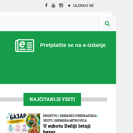
ULOGUJ SE
Pretplatite se na e-izdanje
NAJČITANIJE VESTI
DRUŠTVO
|
SREM BEZ PREDRASUDA
|
VESTI
|
SREMSKA MITROVICA
U subotu Dečiji letnji
bazar