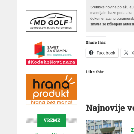
Sremske novine polažu auto
materijale, baze podataka,
dokumenata i programerski 
smatra se kršenjem autorsk
Share this:
Facebook
X
Like this:
Najnovije v
VREME
Z