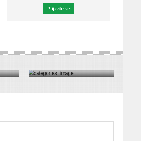
Prijavite se
ICA
DRUŠTVO
|
VESTI
|
SREMSKA MITROVICA
ovi
Мitrovica u Gračanici