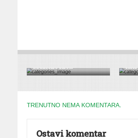
KULTURA
|
SREMSKA MITROVICA
DRUŠT
Novogodišnji koncert
Dop
Muzičke ško...
XXI 
TRENUTNO NEMA KOMENTARA.
Ostavi komentar