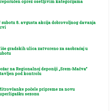
reporučen oprez osetljivim kategorijama
 subotu 8. avgusta akcija dobrovoljnog davanja
rvi
iše gradskih ulica zatvoreno za saobraćaj u
ubotu
ožar na Regionalnoj deponiji „Srem-Mačva“
tavljen pod kontrolu
itrovčanke počele pripreme za novu
uperligašku sezonu