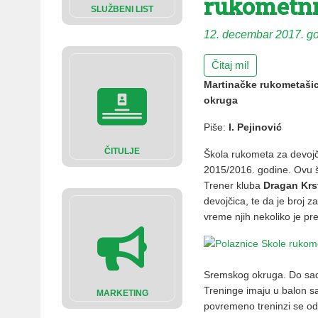
rukometni
SLUŽBENI LIST
12. decembar 2017. g
Čitaj mi!
Martinačke rukometašic
okruga
Piše:
I. Pejinović
ČITULJE
Škola rukometa za devojč
2015/2016. godine. Ovu š
Trener kluba
Dragan Krs
devojčica, te da je broj z
vreme njih nekoliko je pre
Sremskog okruga. Do sada
Treninge imaju u balon sa
MARKETING
povremeno treninzi se odr