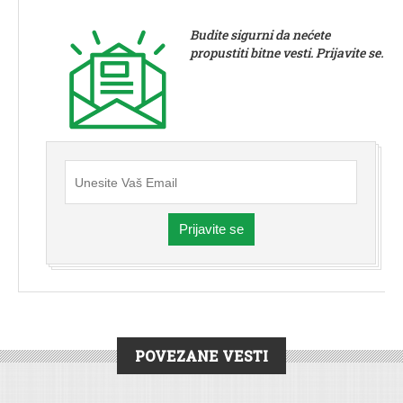
Budite sigurni da nećete
propustiti bitne vesti. Prijavite se.
Prijavite se
POVEZANE VESTI
DRUŠTVO
|
VESTI
|
ŠID
Podela paketa po selima