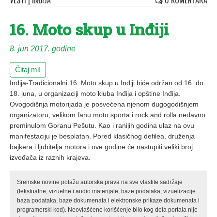
VESTI
|
INĐIJA
0 KOMENTARA
16. Moto skup u Inđiji
8. jun 2017. godine
Čitaj mi!
Inđija-Tradicionalni 16. Moto skup u Inđiji biće održan od 16. do
18. juna, u organizaciji moto kluba Inđija i opštine Inđija.
Ovogodišnja motorijada je posvećena njenom dugogodišnjem
organizatoru, velikom fanu moto sporta i rock and rolla nedavno
preminulom Goranu Pešutu. Kao i ranijih godina ulaz na ovu
manifestaciju je besplatan. Pored klasičnog defilea, druženja
bajkera i ljubitelja motora i ove godine će nastupiti veliki broj
izvođača iz raznih krajeva.
Sremske novine polažu autorska prava na sve vlastite sadržaje
(tekstualne, vizuelne i audio materijale, baze podataka, vizuelizacije
baza podataka, baze dokumenata i elektronske prikaze dokumenata i
programerski kod). Neovlašćeno korišćenje bilo kog dela portala nije