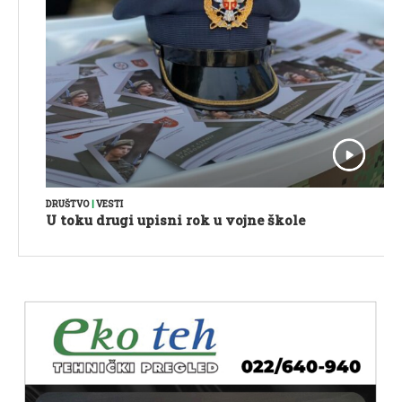
DRUŠTVO
|
VESTI
U toku drugi upisni rok u vojne škole