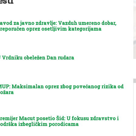
esti
avod za javno zdravlje: Vazduh umereno dobar,
reporučen oprez osetljivim kategorijama
 Vrdniku obeležen Dan rudara
UP: Maksimalan oprez zbog povećanog rizika od
ožara
remijer Macut posetio Šid: U fokusu zdravstvo i
odrška izbegličkim porodicama