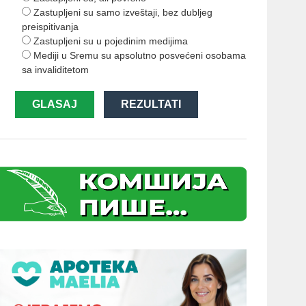
Zastupljeni su samo izveštaji, bez dubljeg
preispitivanja
Zastupljeni su u pojedinim medijima
Mediji u Sremu su apsolutno posvećeni osobama
sa invaliditetom
GLASAJ
REZULTATI