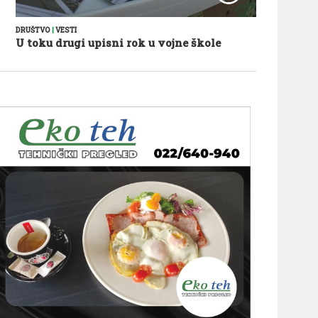
DRUŠTVO
|
VESTI
U toku drugi upisni rok u vojne škole