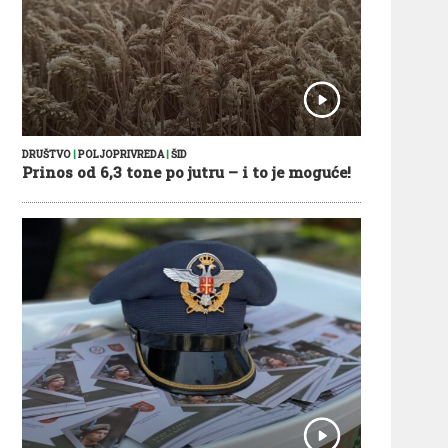
DRUŠTVO
|
POLJOPRIVREDA
|
ŠID
Prinos od 6,3 tone po jutru – i to je moguće!