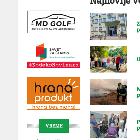
Najnovije v
Z
p
U
M
p
P
VREME
p