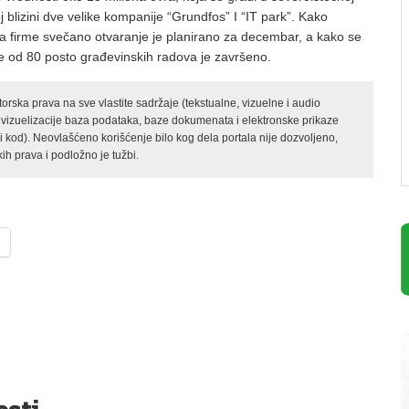
 blizini dve velike kompanije “Grundfos” I “IT park”. Kako
a firme svečano otvaranje je planirano za decembar, a kako se
še od 80 posto građevinskih radova je završeno.
rska prava na sve vlastite sadržaje (tekstualne, vizuelne i audio
 vizuelizacije baza podataka, baze dokumenata i elektronske prikaze
kod). Neovlašćeno korišćenje bilo kog dela portala nije dozvoljeno,
ih prava i podložno je tužbi.