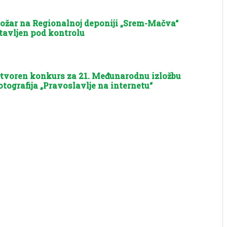
ožar na Regionalnoj deponiji „Srem-Mačva“
tavljen pod kontrolu
tvoren konkurs za 21. Međunarodnu izložbu
otografija „Pravoslavlje na internetu“