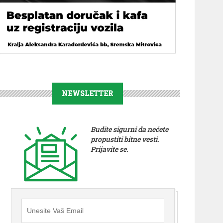
NEWSLETTER
Budite sigurni da nećete
propustiti bitne vesti.
Prijavite se.