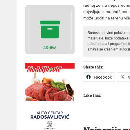
radnoj zoni u neposrednoj
najavljuju iz menadžment
može uočiti na terenu vi
Sremske novine polažu auto
materijale, baze podataka,
dokumenata i programerski 
ARHIVA
smatra se kršenjem autorsk
Share this:
Facebook
X
Like this: