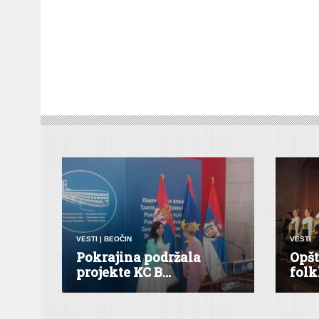
VESTI
|
BEOČIN
VESTI
Pokrajina podržala
Opšt
projekte KC B...
folk