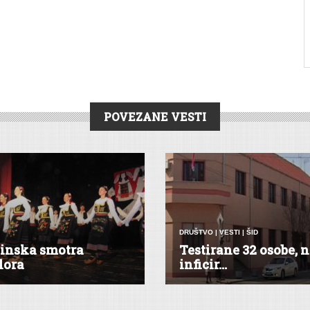
POVEZANE VESTI
DRUŠTVO
|
VESTI
|
ŠID
inska smotra
Testirane 32 osobe,
lora
inficir...