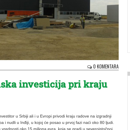
0 KOMENTARA
ka investicija pri kraju
vestitor u Srbiji ali i u Evropi privodi kraju radove na izgradnji
 i nudli u Inđiji, u kojoj će posao u prvoj fazi naći oko 80 ljudi.
e vrednosti oko 15 miliona evra, koja se gradi u severoistočnoj