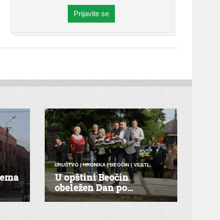
Prijavite se
DRUŠTVO
|
HRONIKA
|
BEOČIN
|
VESTI
 nema
U opštini Beočin
obeležen Dan po...