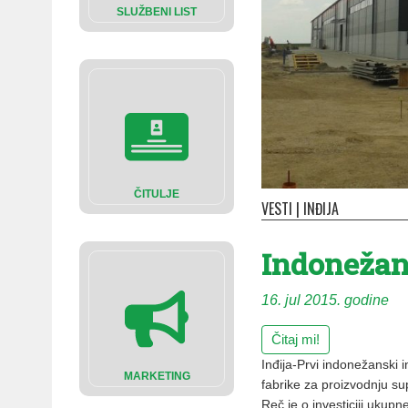
SLUŽBENI LIST
ČITULJE
VESTI
|
INĐIJA
Indonežans
16. jul 2015. godine
Čitaj mi!
Inđija-Prvi indonežanski in
MARKETING
fabrike za proizvodnju supa
Reč je o investiciji ukupn