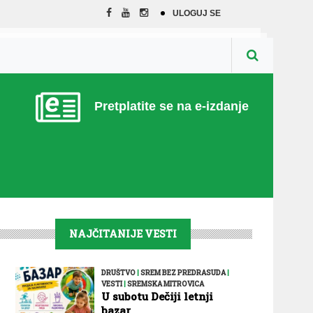
ULOGUJ SE
Pretplatite se na e-izdanje
NAJČITANIJE VESTI
DRUŠTVO
|
SREM BEZ PREDRASUDA
|
VESTI
|
SREMSKA MITROVICA
U subotu Dečiji letnji
bazar