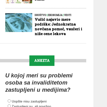
DRUŠTVO
|
EKONOMIJA
|
VESTI
Vučić najavio mere
podrške: Jednokratna
novčana pomoć, vaučeri i
niže cene lekova
ANKETA
U kojoj meri su problemi
osoba sa invaliditetom
zastupljeni u medijima?
Uopšte nisu zastupljeni
Zastupljeni su, ali površno