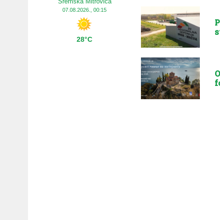
Sremska Mitrovica
07.08.2026., 00:15
P
s
28°C
O
f