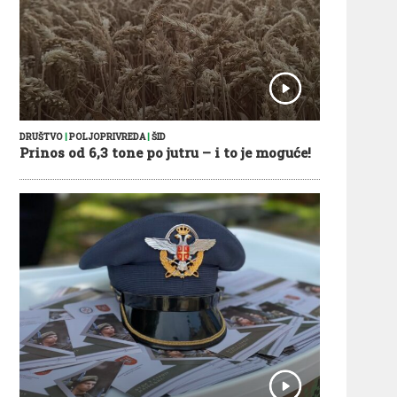
DRUŠTVO
|
POLJOPRIVREDA
|
ŠID
Prinos od 6,3 tone po jutru – i to je moguće!