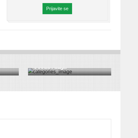
Prijavite se
DRUŠTVO
|
VESTI
|
SREMSKA MITROVICA
Kretanjem do zdravlja:
Predavanj...