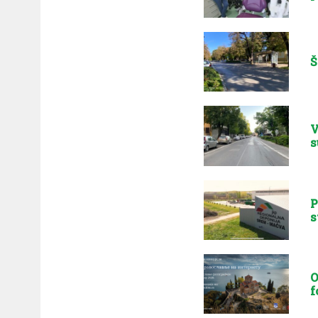
Š
V
s
P
s
O
f