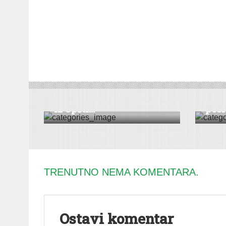
VESTI
|
RUMA
VESTI
|
Nagrađeni najbolji đaci
Uređ
iz Opšti...
posle
TRENUTNO NEMA KOMENTARA.
Ostavi komentar