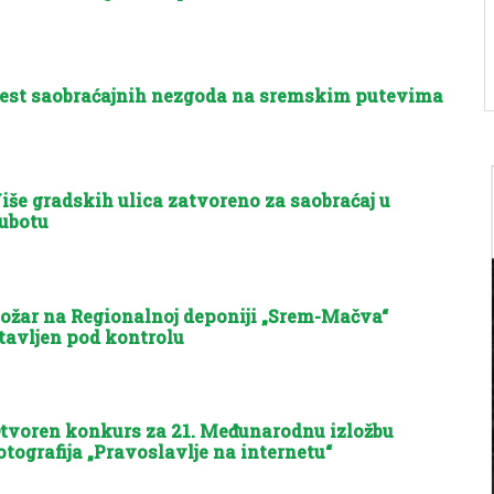
est saobraćajnih nezgoda na sremskim putevima
iše gradskih ulica zatvoreno za saobraćaj u
ubotu
ožar na Regionalnoj deponiji „Srem-Mačva“
tavljen pod kontrolu
tvoren konkurs za 21. Međunarodnu izložbu
otografija „Pravoslavlje na internetu“