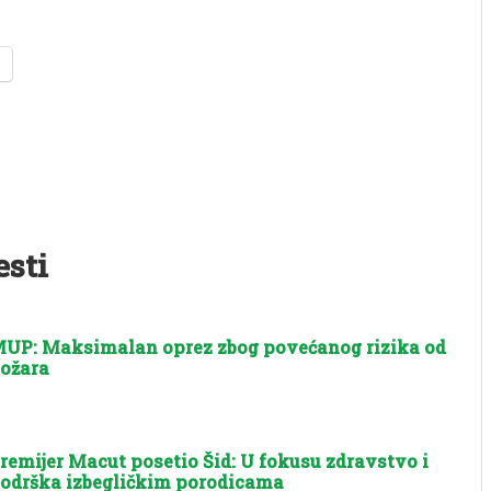
esti
UP: Maksimalan oprez zbog povećanog rizika od
ožara
remijer Macut posetio Šid: U fokusu zdravstvo i
odrška izbegličkim porodicama