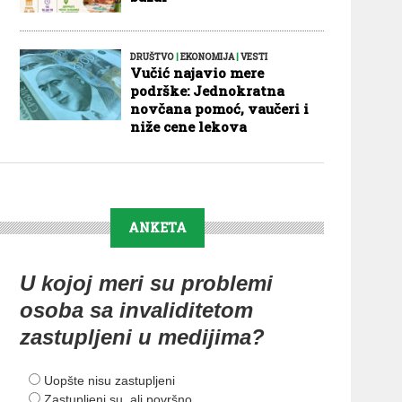
DRUŠTVO
|
EKONOMIJA
|
VESTI
Vučić najavio mere
podrške: Jednokratna
novčana pomoć, vaučeri i
niže cene lekova
ANKETA
U kojoj meri su problemi
osoba sa invaliditetom
zastupljeni u medijima?
Uopšte nisu zastupljeni
Zastupljeni su, ali površno