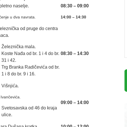
letno naselјe.
08:30 – 09:00
učenje u dva navrata.
14:00 – 14:30
Železnička od pruge do centra
naca.
Železnička mala.
Koste Nađa od br. 1 i 4 do br.
08:30 – 14:30
31 i 42.
Trg Branka Radičevića od br.
1 i 8 do br. 9 i 16.
. Višnjića.
 Ivančevića.
09:00 – 14:00
Svetosavska od 46 do kraja
ulice.
Cara Dušana kratka.
10:00 – 12:00