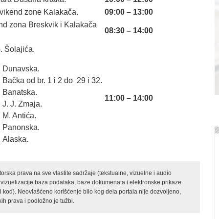
vikend zone Kalakača.
09:00 – 13:00
nd zona Breskvik i Kalakača
08:30 – 14:00
. Šolajića.
Dunavska.
Bačka od br. 1 i 2 do 29 i 32.
Banatska.
11:00 – 14:00
J. J. Zmaja.
M. Antića.
Panonska.
Alaska.
rska prava na sve vlastite sadržaje (tekstualne, vizuelne i audio
 vizuelizacije baza podataka, baze dokumenata i elektronske prikaze
kod). Neovlašćeno korišćenje bilo kog dela portala nije dozvoljeno,
ih prava i podložno je tužbi.