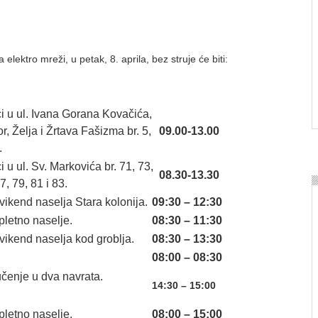
elektro mreži, u petak, 8. aprila, bez struje će biti:
i u ul. Ivana Gorana Kovačića,
r, Želјa i Žrtava Fašizma br. 5,
09.00-13.00
.
 u ul. Sv. Markovića br. 71, 73,
08.30-13.30
7, 79, 81 i 83.
vikend naselјa Stara kolonija.
09:30 – 12:30
letno naselјe.
08:30 – 11:30
vikend naselјa kod groblјa.
08:30 – 13:30
08:00 – 08:30
učenje u dva navrata.
14:30 – 15:00
letno naselјe.
08:00 – 15:00