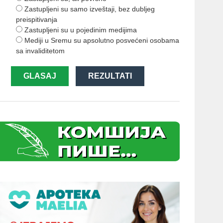
Zastupljeni su samo izveštaji, bez dubljeg
preispitivanja
Zastupljeni su u pojedinim medijima
Mediji u Sremu su apsolutno posvećeni osobama
sa invaliditetom
GLASAJ
REZULTATI