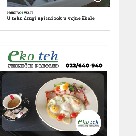
DRUŠTVO
|
VESTI
U toku drugi upisni rok u vojne škole