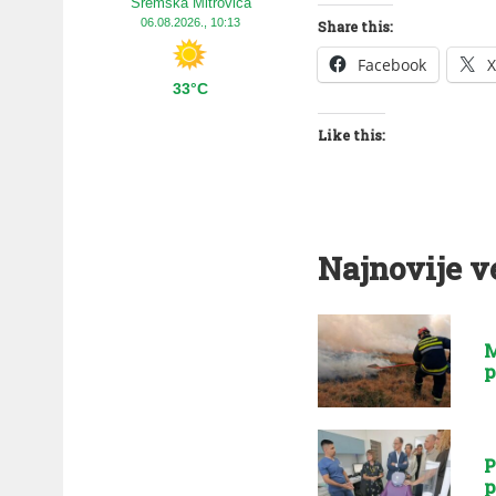
Sremska Mitrovica
06.08.2026., 10:13
Share this:
Facebook
X
33°C
Like this:
Najnovije v
M
p
P
p