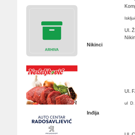
Komp
Isklј
Ul. 
Niki
Nikinci
ARHIVA
Ul. F
ul D.
Inđija
Ul. 