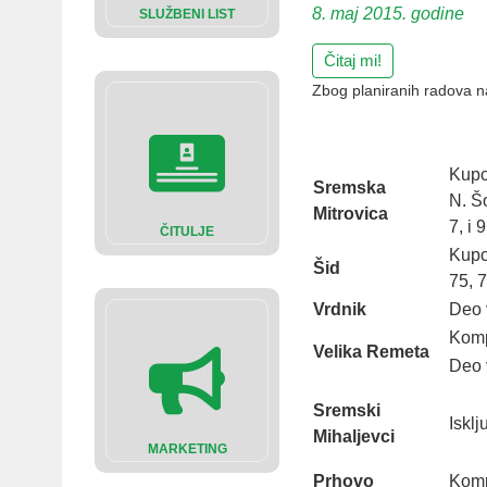
8. maj 2015. godine
SLUŽBENI LIST
Čitaj mi!
Zbog planiranih radova na 
Kupc
Sremska
N. Šo
Mitrovica
7, i 9
ČITULJE
Kupci
Šid
75, 7
Vrdnik
Deo 
Komp
Velika Remeta
Deo 
Sremski
Isklј
Mihalјevci
MARKETING
Prhovo
Komp