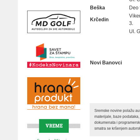
Beška
Deo 
Vike
Krčedin
3.
Ul. G
Novi
Banovci
Sremske novine polažu auto
materijale, baze podataka,
dokumenata i programerski 
VREME
smatra se kršenjem autorsk