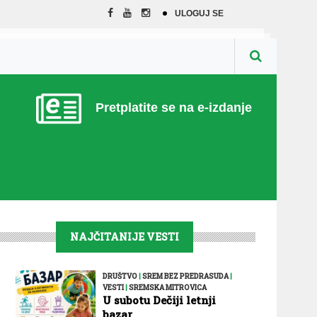
ULOGUJ SE
Pretplatite se na e-izdanje
NAJČITANIJE VESTI
DRUŠTVO
|
SREM BEZ PREDRASUDA
|
VESTI
|
SREMSKA MITROVICA
U subotu Dečiji letnji
bazar