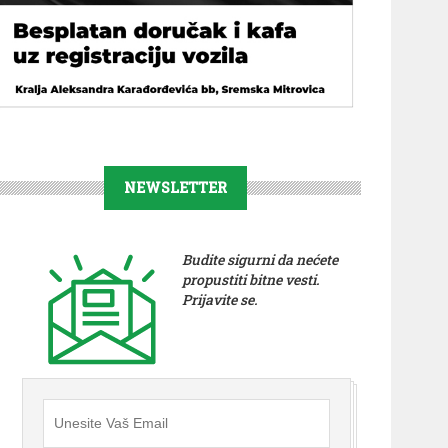
NEWSLETTER
Budite sigurni da nećete
propustiti bitne vesti.
Prijavite se.