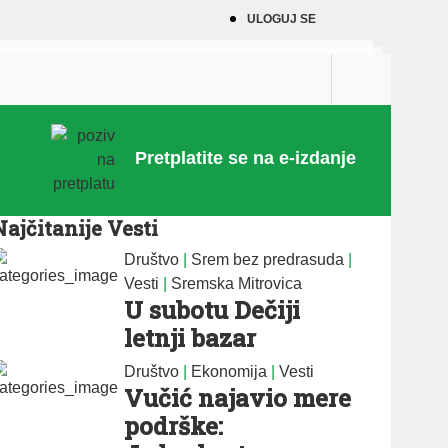
ULOGUJ SE
Pretplatite se na e-izdanje
Najčitanije Vesti
Društvo
|
Srem bez predrasuda
|
Vesti
|
Sremska Mitrovica
U subotu Dečiji
letnji bazar
Društvo
|
Ekonomija
|
Vesti
Vučić najavio mere
podrške: