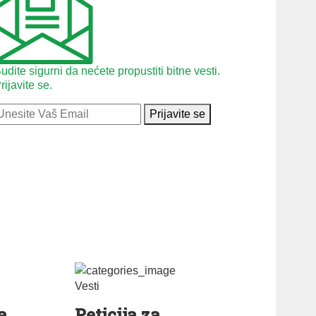
udite sigurni da nećete propustiti bitne vesti.
rijavite se.
Prijavite se
Vesti
a
Peticija za