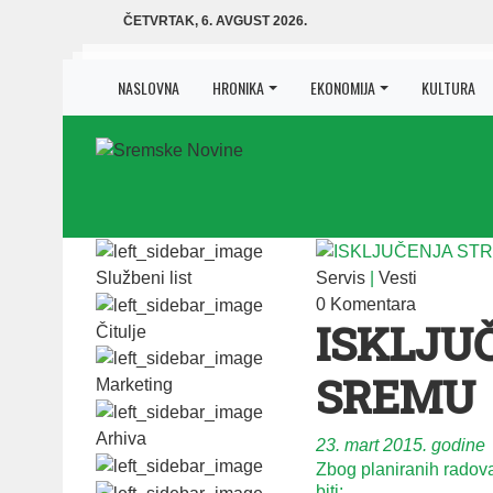
ČETVRTAK, 6. AVGUST 2026.
NASLOVNA
HRONIKA
EKONOMIJA
KULTURA
Službeni list
Servis
|
Vesti
0 Komentara
ISKLJU
Čitulje
SREMU
Marketing
Arhiva
23. mart 2015. godine
Zbog planiranih radova
biti: