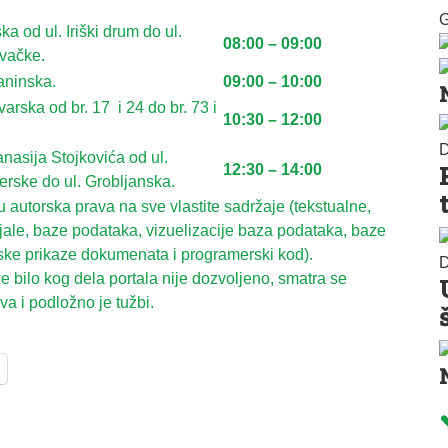
G
iška od ul. Iriški drum do ul.
08:00 – 09:00
vačke.
aninska.
09:00 – 10:00
varska od br. 17 i 24 do br. 73 i
10:30 – 12:00
D
anasija Stojkovića od ul.
12:30 – 14:00
erske do ul. Groblјanska.
autorska prava na sve vlastite sadržaje (tekstualne,
ijale, baze podataka, vizuelizacije baza podataka, baze
ske prikaze dokumenata i programerski kod).
D
 bilo kog dela portala nije dozvoljeno, smatra se
a i podložno je tužbi.