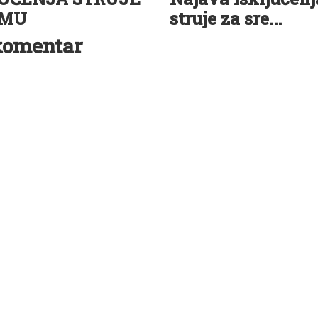
EMU
struje za sre...
komentar