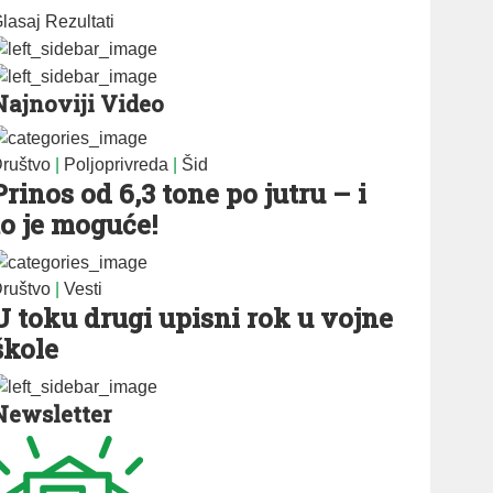
lasaj
Rezultati
Najnoviji Video
ruštvo
|
Poljoprivreda
|
Šid
Prinos od 6,3 tone po jutru – i
to je moguće!
ruštvo
|
Vesti
U toku drugi upisni rok u vojne
škole
Newsletter