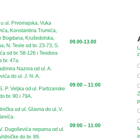
 u ul. Prvomajska, Vuka
vića, Konstantina Trumića,
ce Bogdana, Krušedolska,
09.00-13.00
a, N. Tesle od br. 23-73, S.
U
ća od br. 58-126 i Teodora
z
 br. 47a.
adimira Nazora od ul. A.
vića do ul. J. N. A.
09:00 – 11:00
S. P. Velјka od ul. Partizanske
Z
do br. 90 i 79A.
p
dnička od ul. Glavna do ul. V.
evića.
09:00 – 11:00
M
V. Dugoševića neparna od ul.
i
Vrdničke do br. 89.