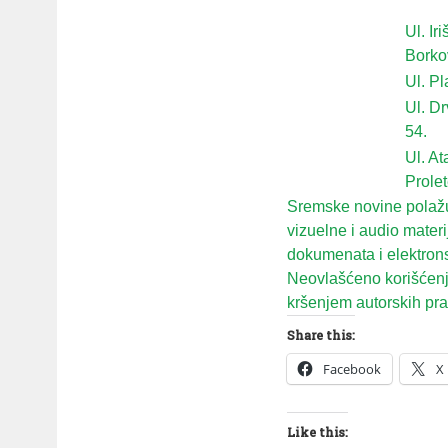
Ul. Ir
Borko
Ul. Pl
Ul. Dr
54.
Ul. At
Prolet
Sremske novine polažu 
vizuelne i audio mater
dokumenata i elektron
Neovlašćeno korišćenje
kršenjem autorskih prav
Share this:
Facebook
X
Like this: