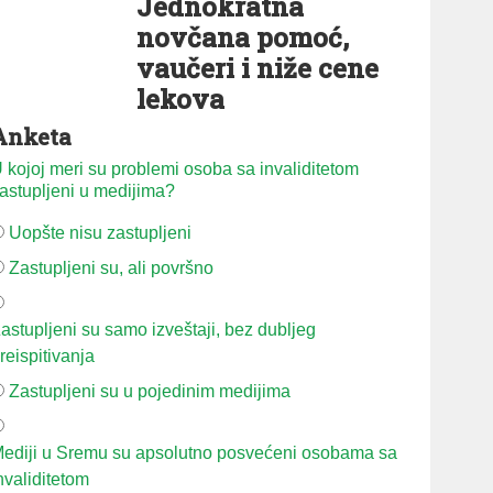
Jednokratna
novčana pomoć,
vaučeri i niže cene
lekova
Anketa
 kojoj meri su problemi osoba sa invaliditetom
astupljeni u medijima?
Uopšte nisu zastupljeni
Zastupljeni su, ali površno
astupljeni su samo izveštaji, bez dubljeg
reispitivanja
Zastupljeni su u pojedinim medijima
ediji u Sremu su apsolutno posvećeni osobama sa
nvaliditetom