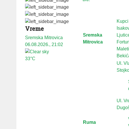
Kupci
Vreme
Isako
Sremska
Ljuti
Sremska Mitrovica
Mitrovica
Fortun
06.08.2026., 21:02
Maleti
Bekića
33°C
Ul. Vl
Stojko
Ul. Vr
Dugoš
Ruma