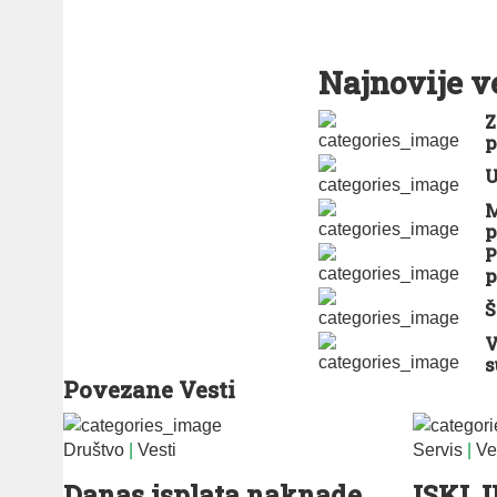
Najnovije v
Z
p
U
M
p
P
p
Š
V
s
Povezane Vesti
Društvo
|
Vesti
Servis
|
Ve
Danas isplata naknade
ISKL