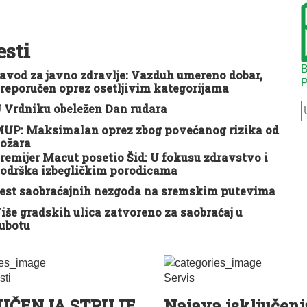
esti
B
avod za javno zdravlje: Vazduh umereno dobar,
P
reporučen oprez osetljivim kategorijama
 Vrdniku obeležen Dan rudara
UP: Maksimalan oprez zbog povećanog rizika od
ožara
remijer Macut posetio Šid: U fokusu zdravstvo i
odrška izbegličkim porodicama
est saobraćajnih nezgoda na sremskim putevima
iše gradskih ulica zatvoreno za saobraćaj u
ubotu
sti
Servis
JUČENJA STRUJE
Najava isključenj