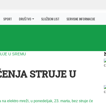
SPORT
DRUŠTVO
SLUŽBENI LIST
SERVISNE INFORMACIJE
ČENJA STRUJE U
 na elektro mreži, u ponedeljak, 23. marta, bez struje će