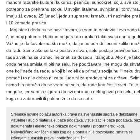
mahom ratarske kulture: kukuruz, pšenicu, suncokret, soju, sve što 
potrebno za prehranu stoke. U svojim štalama, svinjcima i torovima,
imaju 11 ovaca, 25 junadi, jednu suprasnu krmaču, tri nazimice pra
i 10 komada prasica.
– Moj otac i deda su se bavili tovom, ja sam to nastavio i evo sada t
čine moji potomci. Radimo od jutra do mraka i tako svaki dan u godi
Važno je da čovek zna šta može, da jasno odredi i oceni koliko mož
da radi. Samo ako se tako postave stvari, selo postaje pravi berićet 
tada živeti na selu znači ne znati za dosadu i dangubu. Ako nije tako
onda nema smisla ni biti na selu. Ne podržavam i ne mogu da shva
one koji neće da rade, a koji bi voleli da primaju socijalnu ili neku d
pomoć i to nije dobro ni za te ljude ni za gradove ni za državu. Svi
njima bih poručio da se vrate na selo, da rade kao čestit svet. To je
moguće, jer sam ja siguran da svi oni imaju nekog svog na selu, n
koga su zaboravili ili pak ne žele da se sete.
Sremske novine polažu autorska prava na sve vlastite sadržaje (tekstualne,
vizuelne i audio materijale, baze podataka, vizuelizacije baza podataka, ba
dokumenata i elektronske prikaze dokumenata i programerski kod).
Neovlašćeno korišćenje bilo kog dela portala nije dozvoljeno, smatra se
kršenjem autorskih prava i podložno je tužbi.