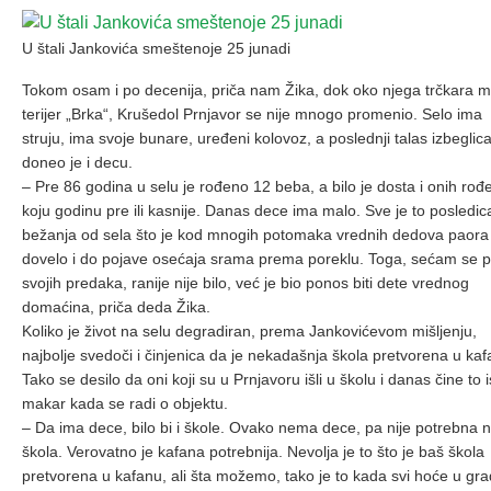
U štali Jankovića smeštenoje 25 junadi
Tokom osam i po decenija, priča nam Žika, dok oko njega trčkara m
terijer „Brka“, Krušedol Prnjavor se nije mnogo promenio. Selo ima
struju, ima svoje bunare, uređeni kolovoz, a poslednji talas izbeglic
doneo je i decu.
– Pre 86 godina u selu je rođeno 12 beba, a bilo je dosta i onih rođ
koju godinu pre ili kasnije. Danas dece ima malo. Sve je to posledic
bežanja od sela što je kod mnogih potomaka vrednih dedova paora
dovelo i do pojave osećaja srama prema poreklu. Toga, sećam se p
svojih predaka, ranije nije bilo, već je bio ponos biti dete vrednog
domaćina, priča deda Žika.
Koliko je život na selu degradiran, prema Jankovićevom mišljenju,
najbolje svedoči i činjenica da je nekadašnja škola pretvorena u kaf
Tako se desilo da oni koji su u Prnjavoru išli u školu i danas čine to i
makar kada se radi o objektu.
– Da ima dece, bilo bi i škole. Ovako nema dece, pa nije potrebna n
škola. Verovatno je kafana potrebnija. Nevolja je to što je baš škola
pretvorena u kafanu, ali šta možemo, tako je to kada svi hoće u gr