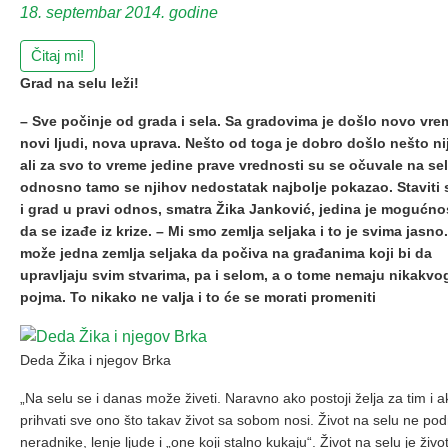
18. septembar 2014. godine
Čitaj mi!
Grad na selu leži!
– Sve počinje od grada i sela. Sa gradovima je došlo novo vre
novi ljudi, nova uprava. Nešto od toga je dobro došlo nešto ni
ali za svo to vreme jedine prave vrednosti su se očuvale na sel
odnosno tamo se njihov nedostatak najbolje pokazao. Staviti 
i grad u pravi odnos, smatra Žika Janković, jedina je mogućno
da se izađe iz krize. – Mi smo zemlja seljaka i to je svima jasno
može jedna zemlja seljaka da počiva na građanima koji bi da
upravljaju svim stvarima, pa i selom, a o tome nemaju nikakvo
pojma. To nikako ne valja i to će se morati promeniti
Deda Žika i njegov Brka
„Na selu se i danas može živeti. Naravno ako postoji želja za tim i a
prihvati sve ono što takav život sa sobom nosi. Život na selu ne pod
neradnike, lenje ljude i „one koji stalno kukaju“. Život na selu je živo