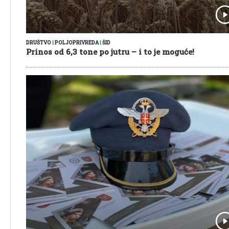
DRUŠTVO
|
POLJOPRIVREDA
|
ŠID
Prinos od 6,3 tone po jutru – i to je moguće!