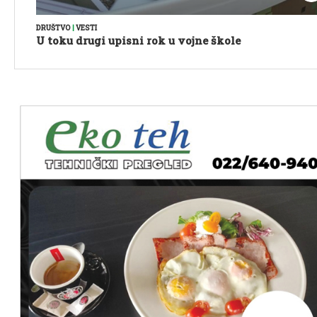
DRUŠTVO
|
VESTI
U toku drugi upisni rok u vojne škole