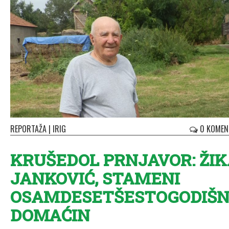
REPORTAŽA
|
IRIG
0 KOMEN
KRUŠEDOL PRNJAVOR: ŽI
JANKOVIĆ, STAMENI
OSAMDESETŠESTOGODIŠN
DOMAĆIN