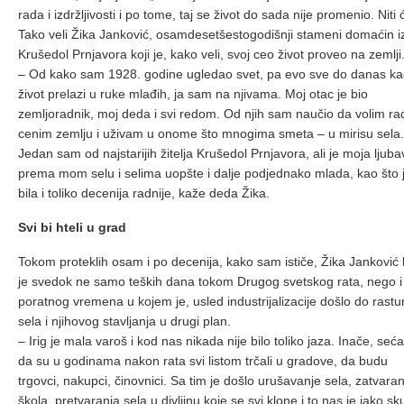
rada i izdržljivosti i po tome, taj se život do sada nije promenio. Niti 
Tako veli Žika Janković, osamdesetšestogodišnji stameni domaćin i
Krušedol Prnjavora koji je, kako veli, svoj ceo život proveo na zemlji
– Od kako sam 1928. godine ugledao svet, pa evo sve do danas k
život prelazi u ruke mlađih, ja sam na njivama. Moj otac je bio
zemljoradnik, moj deda i svi redom. Od njih sam naučio da volim ra
cenim zemlju i uživam u onome što mnogima smeta – u mirisu sela.
Jedan sam od najstarijih žitelja Krušedol Prnjavora, ali je moja ljuba
prema mom selu i selima uopšte i dalje podjednako mlada, kao što 
bila i toliko decenija radnije, kaže deda Žika.
Svi bi hteli u grad
Tokom proteklih osam i po decenija, kako sam ističe, Žika Janković 
je svedok ne samo teških dana tokom Drugog svetskog rata, nego i
poratnog vremena u kojem je, usled industrijalizacije došlo do rastu
sela i njihovog stavljanja u drugi plan.
– Irig je mala varoš i kod nas nikada nije bilo toliko jaza. Inače, se
da su u godinama nakon rata svi listom trčali u gradove, da budu
trgovci, nakupci, činovnici. Sa tim je došlo urušavanje sela, zatvaran
škola, pretvaranja sela u divljinu koje se svi klone i to nas je jako s