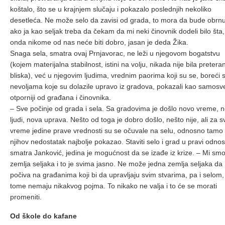
koštalo, što se u krajnjem slučaju i pokazalo poslednjih nekoliko
desetleća. Ne može selo da zavisi od grada, to mora da bude obrnu
ako ja kao seljak treba da čekam da mi neki činovnik dodeli bilo šta,
onda nikome od nas neće biti dobro, jasan je deda Žika.
Snaga sela, smatra ovaj Prnjavorac, ne leži u njegovom bogatstvu
(kojem materijalna stabilnost, istini na volju, nikada nije bila pretera
bliska), već u njegovim ljudima, vrednim paorima koji su se, boreći 
nevoljama koje su dolazile upravo iz gradova, pokazali kao samosve
otporniji od građana i činovnika.
– Sve počinje od grada i sela. Sa gradovima je došlo novo vreme, n
ljudi, nova uprava. Nešto od toga je dobro došlo, nešto nije, ali za s
vreme jedine prave vrednosti su se očuvale na selu, odnosno tamo
njihov nedostatak najbolje pokazao. Staviti selo i grad u pravi odnos
smatra Janković, jedina je mogućnost da se izađe iz krize. – Mi sm
zemlja seljaka i to je svima jasno. Ne može jedna zemlja seljaka da
počiva na građanima koji bi da upravljaju svim stvarima, pa i selom,
tome nemaju nikakvog pojma. To nikako ne valja i to će se morati
promeniti.
Od škole do kafane