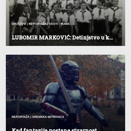
DRUŠTVO
|
REPORTAŽA
|
VESTI
|
RUMA
LUBOMIR MARKOVIĆ: Detinjstvo u k...
REPORTAŽA
|
SREMSKA MITROVICA
Kad fantazija postane stvarnost