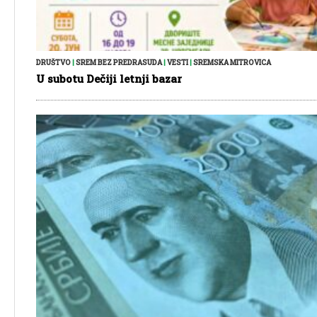
DRUŠTVO
|
SREM BEZ PREDRASUDA
|
VESTI
|
SREMSKA MITROVICA
U subotu Dečiji letnji bazar