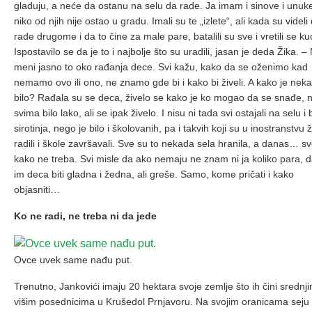
gladuju, a neće da ostanu na selu da rade. Ja imam i sinove i unuke
niko od njih nije ostao u gradu. Imali su te „izlete“, ali kada su videli
rade drugome i da to čine za male pare, batalili su sve i vretili se kuć
Ispostavilo se da je to i najbolje što su uradili, jasan je deda Žika. – 
meni jasno to oko rađanja dece. Svi kažu, kako da se oženimo kad
nemamo ovo ili ono, ne znamo gde bi i kako bi živeli. A kako je nek
bilo? Rađala su se deca, živelo se kako je ko mogao da se snađe, n
svima bilo lako, ali se ipak živelo. I nisu ni tada svi ostajali na selu i b
sirotinja, nego je bilo i školovanih, pa i takvih koji su u inostranstvu ži
radili i škole završavali. Sve su to nekada sela hranila, a danas… sv
kako ne treba. Svi misle da ako nemaju ne znam ni ja koliko para, 
im deca biti gladna i žedna, ali greše. Samo, kome pričati i kako
objasniti…
Ko ne radi, ne treba ni da jede
Ovce uvek same nađu put.
Trenutno, Jankovići imaju 20 hektara svoje zemlje što ih čini srednj
višim posednicima u Krušedol Prnjavoru. Na svojim oranicama seju