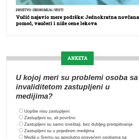
DRUŠTVO
|
EKONOMIJA
|
VESTI
Vučić najavio mere podrške: Jednokratna novčana
pomoć, vaučeri i niže cene lekova
ANKETA
U kojoj meri su problemi osoba sa
invaliditetom zastupljeni u
medijima?
Uopšte nisu zastupljeni
Zastupljeni su, ali površno
Zastupljeni su samo izveštaji, bez dubljeg preispitivanja
Zastupljeni su u pojedinim medijima
Mediji u Sremu su apsolutno posvećeni osobama sa