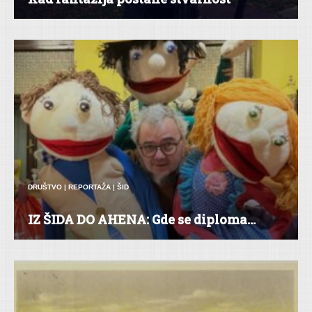
DRUŠTVO
|
REPORTAŽA
|
ŠID
IZ ŠIDA DO AHENA: Gde se diploma...