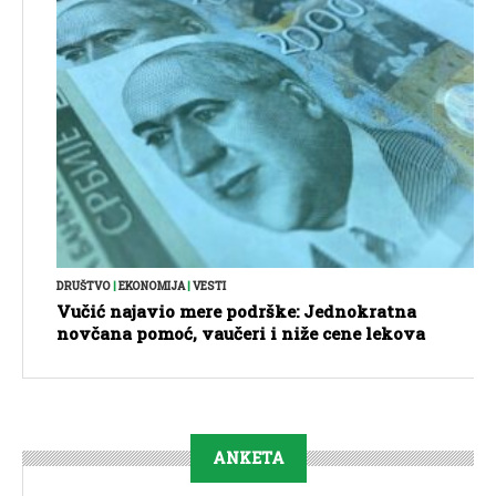
DRUŠTVO
|
EKONOMIJA
|
VESTI
Vučić najavio mere podrške: Jednokratna
novčana pomoć, vaučeri i niže cene lekova
ANKETA