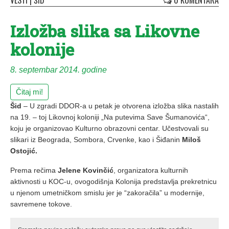
VESTI
|
ŠID
0 KOMENTARA
Izložba slika sa Likovne
kolonije
8. septembar 2014. godine
Čitaj mi!
Šid
– U zgradi DDOR-a u petak je otvorena izložba slika nastalih
na 19. – toj Likovnoj koloniji „Na putevima Save Šumanovića“,
koju je organizovao Kulturno obrazovni centar. Učestvovali su
slikari iz Beograda, Sombora, Crvenke, kao i Šiđanin
Miloš
Ostojić.
Prema rečima
Jelene Kovinčić
, organizatora kulturnih
aktivnosti u KOC-u, ovogodišnja Kolonija predstavlja prekretnicu
u njenom umetničkom smislu jer je “zakoračila” u modernije,
savremene tokove.