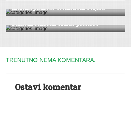
„Zelena planeta“ sremskom Cvijiću
VESTI
|
RUMA
Državni sekretar obišao prečist...
TRENUTNO NEMA KOMENTARA.
Ostavi komentar