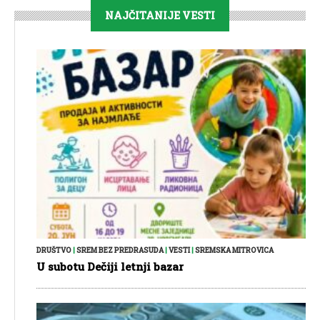
NAJČITANIJE VESTI
DRUŠTVO
|
SREM BEZ PREDRASUDA
|
VESTI
|
SREMSKA MITROVICA
U subotu Dečiji letnji bazar