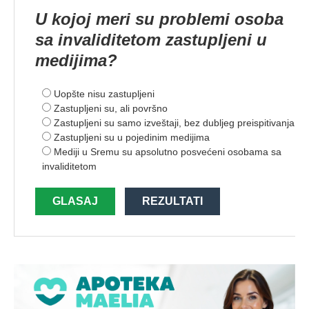
U kojoj meri su problemi osoba
sa invaliditetom zastupljeni u
medijima?
Uopšte nisu zastupljeni
Zastupljeni su, ali površno
Zastupljeni su samo izveštaji, bez dubljeg preispitivanja
Zastupljeni su u pojedinim medijima
Mediji u Sremu su apsolutno posvećeni osobama sa
invaliditetom
GLASAJ
REZULTATI