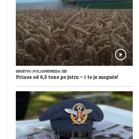
DRUŠTVO
|
POLJOPRIVREDA
|
ŠID
Prinos od 6,3 tone po jutru – i to je moguće!