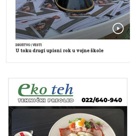
DRUŠTVO
|
VESTI
U toku drugi upisni rok u vojne škole