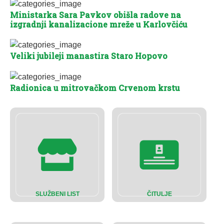
Ministarka Sara Pavkov obišla radove na
izgradnji kanalizacione mreže u Karlovčiću
Veliki jubileji manastira Staro Hopovo
Radionica u mitrovačkom Crvenom krstu
SLUŽBENI LIST
ČITULJE