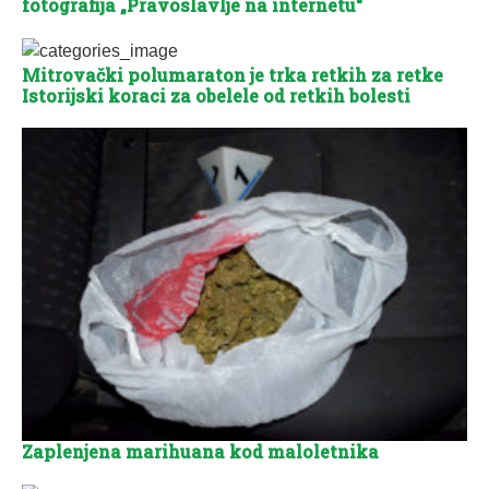
fotografija „Pravoslavlje na internetu“
Mitrovački polumaraton je trka retkih za retke
Istorijski koraci za obelele od retkih bolesti
Zaplenjena marihuana kod maloletnika