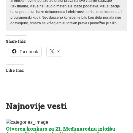
Sremske novine polažu autorska prava na sve vlastite sadržaje
(tekstualne, vizuelne i audio materijale, baze podataka, vizuelizacije
baza podataka, baze dokumenata i elektronske prikaze dokumenata i
programerski kod). Neovlašćeno korišćenje bilo kog dela portala nije
dozvoljeno, smatra se kršenjem autorskih prava i podložno je tužbi.
Share this:
Facebook
X
Like this:
Najnovije vesti
Otvoren konkurs za 21. Međunarodnu izložbu