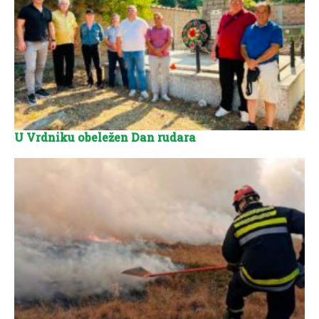
U Vrdniku obeležen Dan rudara