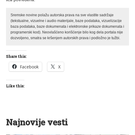
Sremske novine polažu autorska prava na sve vlastite sadržaje
(tekstualne, vizuelne i audio materijale, baze podataka, vizuelizacije
baza podataka, baze dokumenata i elektronske prikaze dokumenata i
programerski kod). Neovlašćeno korišćenje bilo kog dela portala nije
dozvoljeno, smatra se kršenjem autorskih prava i podložno je tužbi.
Share this:
Facebook
X
Like this:
Najnovije vesti