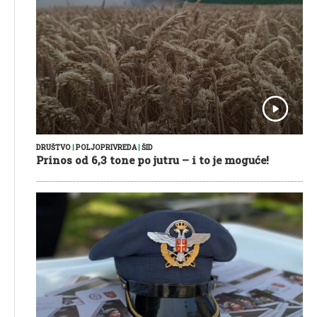
DRUŠTVO
|
POLJOPRIVREDA
|
ŠID
Prinos od 6,3 tone po jutru – i to je moguće!