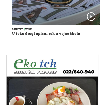
DRUŠTVO
|
VESTI
U toku drugi upisni rok u vojne škole