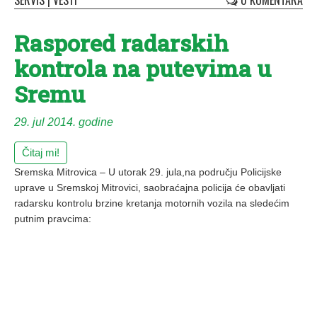
SERVIS
|
VESTI
0 KOMENTARA
Raspored radarskih
kontrola na putevima u
Sremu
29. jul 2014. godine
Čitaj mi!
Sremska Mitrovica – U utorak 29. jula,na području Policijske
uprave u Sremskoj Mitrovici, saobraćajna policija će obavljati
radarsku kontrolu brzine kretanja motornih vozila na sledećim
putnim pravcima: