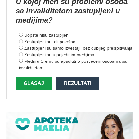
U kojoj meri su problemi osoba
sa invaliditetom zastupljeni u
medijima?
Uopšte nisu zastupljeni
Zastupljeni su, ali površno
Zastupljeni su samo izveštaji, bez dubljeg preispitivanja
Zastupljeni su u pojedinim medijima
Mediji u Sremu su apsolutno posvećeni osobama sa
invaliditetom
GLASAJ
REZULTATI