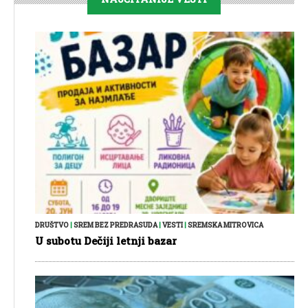
DRUŠTVO
|
SREM BEZ PREDRASUDA
|
VESTI
|
SREMSKA MITROVICA
U subotu Dečiji letnji bazar