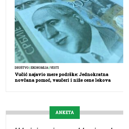
DRUŠTVO
|
EKONOMIJA
|
VESTI
Vučić najavio mere podrške: Jednokratna
novčana pomoć, vaučeri i niže cene lekova
ANKETA