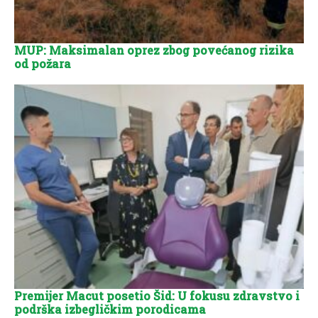
MUP: Maksimalan oprez zbog povećanog rizika
od požara
Premijer Macut posetio Šid: U fokusu zdravstvo i
podrška izbegličkim porodicama