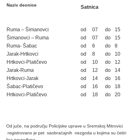
Naziv deonice
Satnica
Ruma – Šimanovci
od
07
do
15
Šimanovci – Ruma
od
07
do
15
Ruma- Šabac
od
6
do
8
Jarak-Hrtkovci
od
8
do
10
Hrtkovci-Platičevo
od
10
do
12
Jarak-Ruma
od
12
do
14
Hrtkovci-Jarak
od
14
do
16
Šabac-Platičevo
od
16
do
18
Hrtkovci-Platičevo
od
18
do
20
Od juče, na području Policijske uprave u Sremskoj Mitrovici
registrovano je pet saobraćajnih nezgoda u kojima su četiri
lica povređena.