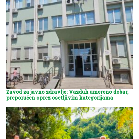
Zavod za javno zdravlje: Vazduh umereno dobar,
preporučen oprez osetljivim kategorijama