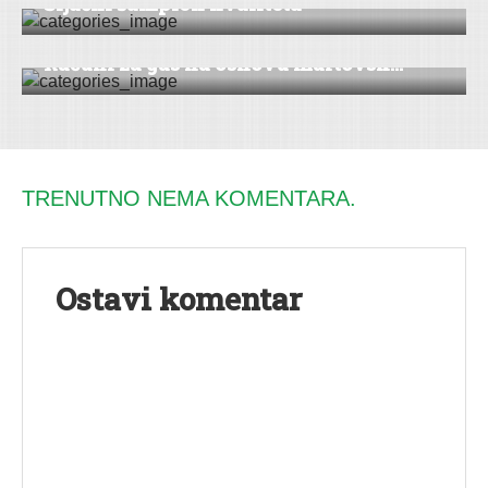
Šijački šampion kvaliteta
VESTI
|
RUMA
Računi za gas na osnovu martovsk...
TRENUTNO NEMA KOMENTARA.
Ostavi komentar