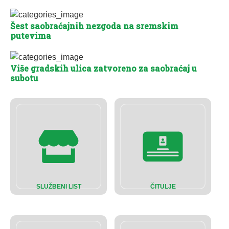
Šest saobraćajnih nezgoda na sremskim
putevima
Više gradskih ulica zatvoreno za saobraćaj u
subotu
SLUŽBENI LIST
ČITULJE