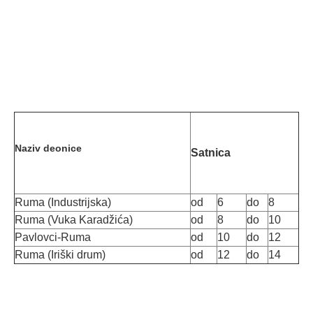
Naziv deonice
Satnica
Ruma (Industrijska)
od
6
do
8
Ruma (Vuka Karadžića)
od
8
do
10
Pavlovci-Ruma
od
10
do
12
Ruma (Iriški drum)
od
12
do
14