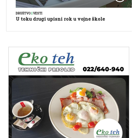
DRUŠTVO
|
VESTI
U toku drugi upisni rok u vojne škole