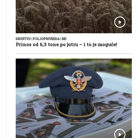
DRUŠTVO
|
POLJOPRIVREDA
|
ŠID
Prinos od 6,3 tone po jutru – i to je moguće!