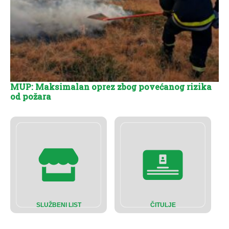
MUP: Maksimalan oprez zbog povećanog rizika
od požara
SLUŽBENI LIST
ČITULJE