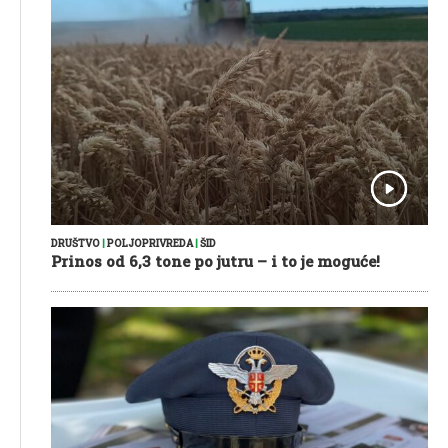
DRUŠTVO
|
POLJOPRIVREDA
|
ŠID
Prinos od 6,3 tone po jutru – i to je moguće!