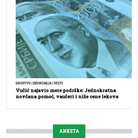
DRUŠTVO
|
EKONOMIJA
|
VESTI
Vučić najavio mere podrške: Jednokratna
novčana pomoć, vaučeri i niže cene lekova
ANKETA