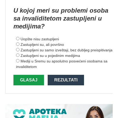
U kojoj meri su problemi osoba
sa invaliditetom zastupljeni u
medijima?
Uopšte nisu zastupljeni
Zastupljeni su, ali površno
Zastupljeni su samo izveštaji, bez dubljeg preispitivanja
Zastupljeni su u pojedinim medijima
Mediji u Sremu su apsolutno posvećeni osobama sa
invaliditetom
GLASAJ
REZULTATI