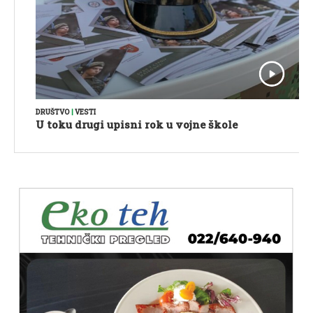
DRUŠTVO
|
VESTI
U toku drugi upisni rok u vojne škole