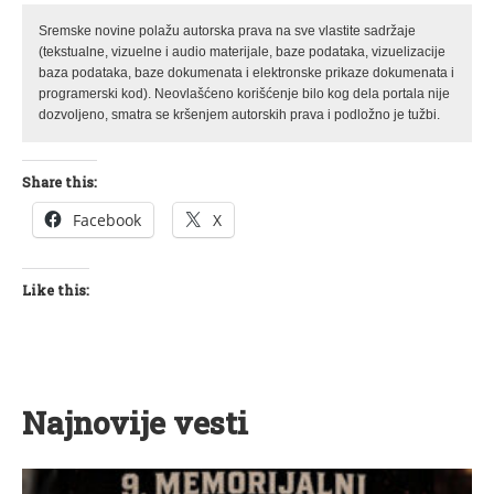
Sremske novine polažu autorska prava na sve vlastite sadržaje
(tekstualne, vizuelne i audio materijale, baze podataka, vizuelizacije
baza podataka, baze dokumenata i elektronske prikaze dokumenata i
programerski kod). Neovlašćeno korišćenje bilo kog dela portala nije
dozvoljeno, smatra se kršenjem autorskih prava i podložno je tužbi.
Share this:
Facebook
X
Like this:
Najnovije vesti