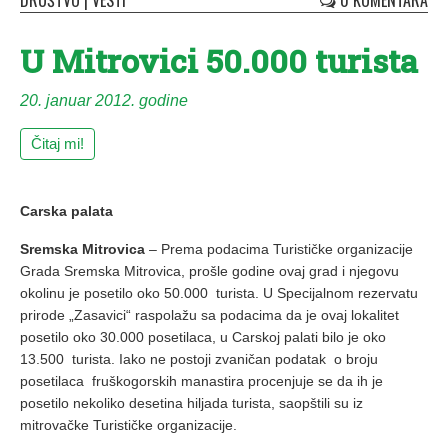
DRUŠTVO
|
VESTI
0 KOMENTARA
U Mitrovici 50.000 turista
20. januar 2012. godine
Čitaj mi!
Carska palata
Sremska Mitrovica
– Prema podacima Turističke organizacije
Grada Sremska Mitrovica, prošle godine ovaj grad i njegovu
okolinu je posetilo oko 50.000 turista. U Specijalnom rezervatu
prirode „Zasavici“ raspolažu sa podacima da je ovaj lokalitet
posetilo oko 30.000 posetilaca, u Carskoj palati bilo je oko
13.500 turista. Iako ne postoji zvaničan podatak o broju
posetilaca fruškogorskih manastira procenjuje se da ih je
posetilo nekoliko desetina hiljada turista, saopštili su iz
mitrovačke Turističke organizacije.