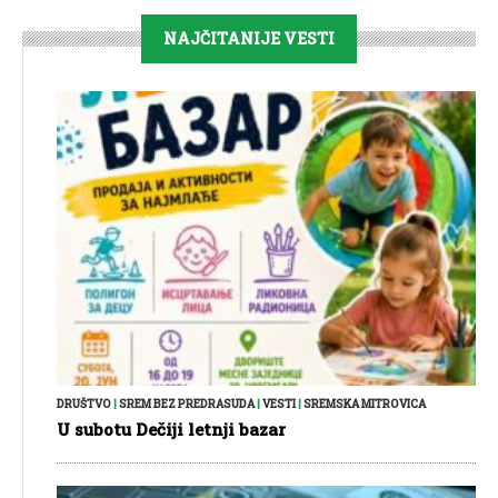
NAJČITANIJE VESTI
DRUŠTVO
|
SREM BEZ PREDRASUDA
|
VESTI
|
SREMSKA MITROVICA
U subotu Dečiji letnji bazar