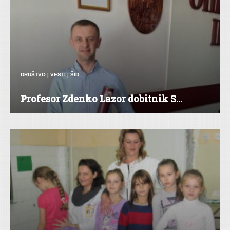
DRUŠTVO
|
VESTI
|
ŠID
Profesor Zdenko Lazor dobitnik S...