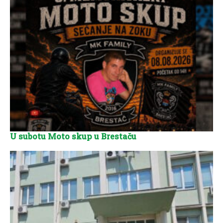
U subotu Moto skup u Brestaču