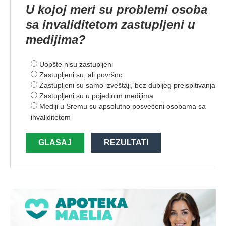
U kojoj meri su problemi osoba
sa invaliditetom zastupljeni u
medijima?
Uopšte nisu zastupljeni
Zastupljeni su, ali površno
Zastupljeni su samo izveštaji, bez dubljeg preispitivanja
Zastupljeni su u pojedinim medijima
Mediji u Sremu su apsolutno posvećeni osobama sa
invaliditetom
GLASAJ
REZULTATI