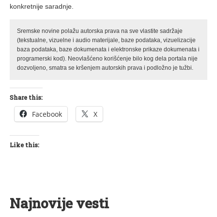
konkretnije saradnje.
Sremske novine polažu autorska prava na sve vlastite sadržaje
(tekstualne, vizuelne i audio materijale, baze podataka, vizuelizacije
baza podataka, baze dokumenata i elektronske prikaze dokumenata i
programerski kod). Neovlašćeno korišćenje bilo kog dela portala nije
dozvoljeno, smatra se kršenjem autorskih prava i podložno je tužbi.
Share this:
Facebook
X
Like this:
Najnovije vesti