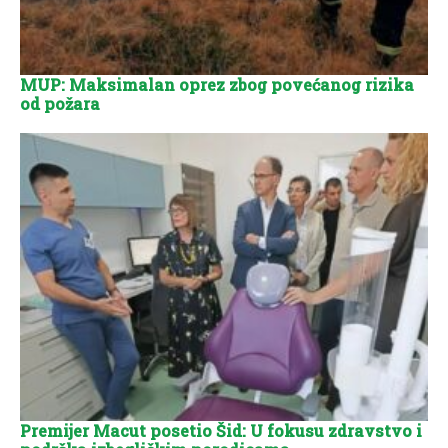
MUP: Maksimalan oprez zbog povećanog rizika
od požara
Premijer Macut posetio Šid: U fokusu zdravstvo i