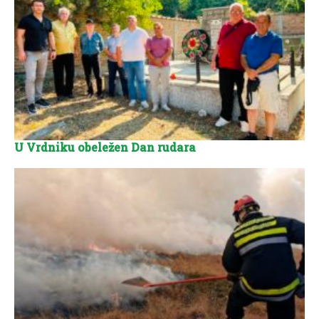
U Vrdniku obeležen Dan rudara