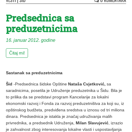
VESTI
|
ŠID
0 KOMENTARA
Predsednica sa
preduzetnicima
16. januar 2012. godine
Čitaj mi!
Sastanak sa preduzetnicima
Šid
-Predsednica šidske Opštine
Nataša Cvjetković,
sa
saradnicima, posetila je Udruženje preduzetnika u Šidu. Bila je
to prilika da se predstavi program Kancelarije za lokalni
ekonomski razvoj i Fonda za razvoj preduzetništva za koji su, iz
opštinskog budžeta, predviđena sredstva u iznosu od tri miliona
dinara. Predsednica je istakla je značaj udruživanja malih
privrednika, a predsednik Udruženja,
Milan Slavujević
, izrazio
je zahvalnost zbog interesovanja lokalne vlasti i uspostavljanja