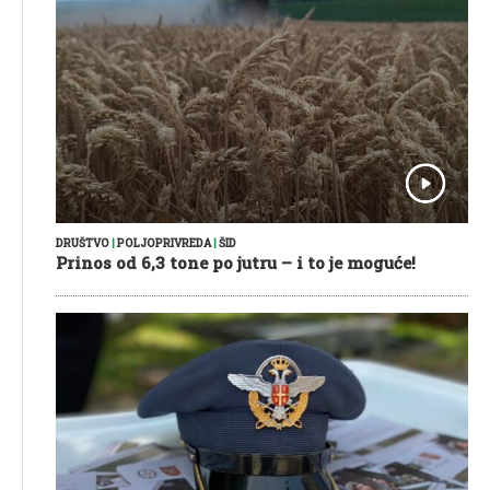
DRUŠTVO
|
POLJOPRIVREDA
|
ŠID
Prinos od 6,3 tone po jutru – i to je moguće!