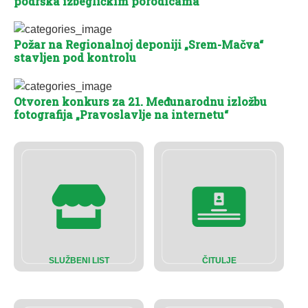
podrška izbegličkim porodicama
Požar na Regionalnoj deponiji „Srem-Mačva“
stavljen pod kontrolu
Otvoren konkurs za 21. Međunarodnu izložbu
fotografija „Pravoslavlje na internetu“
SLUŽBENI LIST
ČITULJE