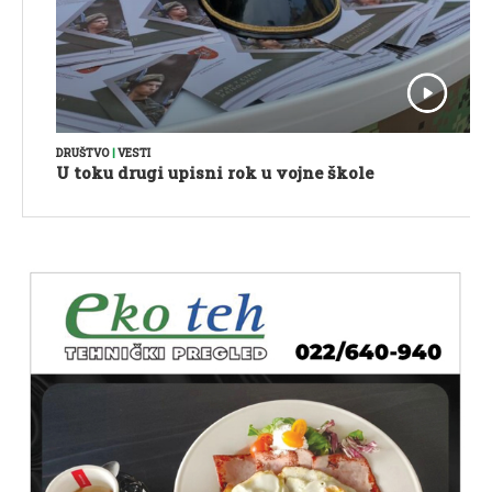
DRUŠTVO
|
VESTI
U toku drugi upisni rok u vojne škole