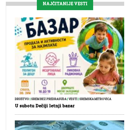
NAJČITANIJE VESTI
DRUŠTVO
|
SREM BEZ PREDRASUDA
|
VESTI
|
SREMSKA MITROVICA
U subotu Dečiji letnji bazar