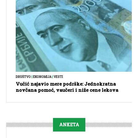
DRUŠTVO
|
EKONOMIJA
|
VESTI
Vučić najavio mere podrške: Jednokratna
novčana pomoć, vaučeri i niže cene lekova
ANKETA