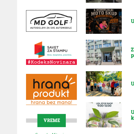
U
Z
p
U
U
k
VREME