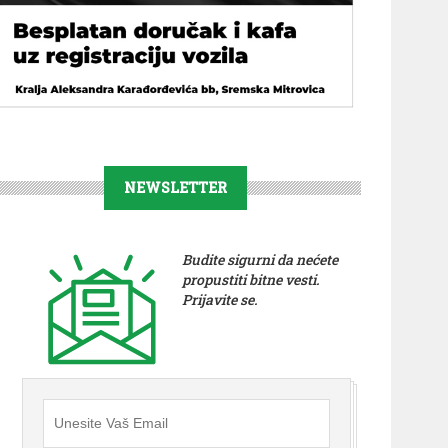
NEWSLETTER
Budite sigurni da nećete
propustiti bitne vesti.
Prijavite se.