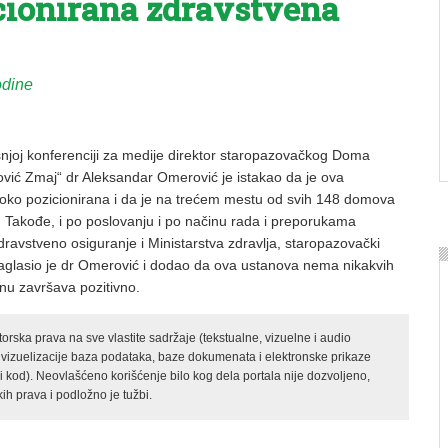
cionirana zdravstvena
odine
joj konferenciji za medije direktor staropazovačkog Doma
ović Zmaj“ dr Aleksandar Omerović je istakao da je ova
oko pozicionirana i da je na trećem mestu od svih 148 domova
ji. Takođe, i po poslovanju i po načinu rada i preporukama
ravstveno osiguranje i Ministarstva zdravlja, staropazovački
naglasio je dr Omerović i dodao da ova ustanova nema nikakvih
nu završava pozitivno.
rska prava na sve vlastite sadržaje (tekstualne, vizuelne i audio
 vizuelizacije baza podataka, baze dokumenata i elektronske prikaze
kod). Neovlašćeno korišćenje bilo kog dela portala nije dozvoljeno,
ih prava i podložno je tužbi.