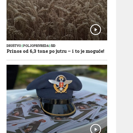
DRUŠTVO
|
POLJOPRIVREDA
|
ŠID
Prinos od 6,3 tone po jutru – i to je moguće!