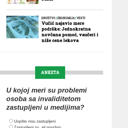
DRUŠTVO
|
EKONOMIJA
|
VESTI
Vučić najavio mere
podrške: Jednokratna
novčana pomoć, vaučeri i
niže cene lekova
ANKETA
U kojoj meri su problemi
osoba sa invaliditetom
zastupljeni u medijima?
Uopšte nisu zastupljeni
Zastupljeni su, ali površno