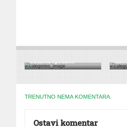
VESTI
|
INĐIJA
DRUŠT
Usvojen rebalans
Veli
budzeta opštine...
Kosti
TRENUTNO NEMA KOMENTARA.
Ostavi komentar