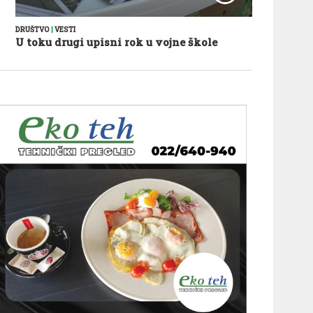
DRUŠTVO
|
VESTI
U toku drugi upisni rok u vojne škole