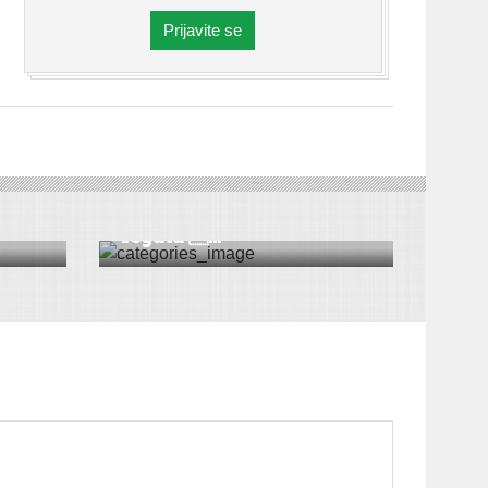
Prijavite se
SPORT
|
VESTI
|
ŠID
Memorijalna kajakaška
regata ...