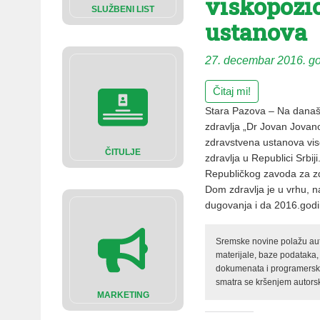
viskopozi
SLUŽBENI LIST
ustanova
27. decembar 2016. g
Čitaj mi!
Stara Pazova – Na današn
zdravlja „Dr Jovan Jovan
zdravstvena ustanova vis
ČITULJE
zdravlja u Republici Srbi
Republičkog zavoda za zd
Dom zdravlja je u vrhu, 
dugovanja i da 2016.godi
Sremske novine polažu auto
materijale, baze podataka,
dokumenata i programerski 
smatra se kršenjem autorsk
MARKETING