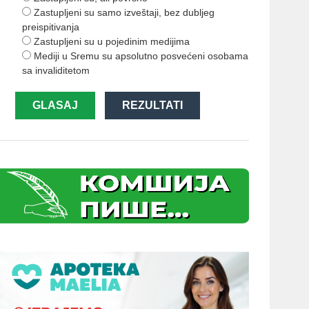
Zastupljeni su samo izveštaji, bez dubljeg
preispitivanja
Zastupljeni su u pojedinim medijima
Mediji u Sremu su apsolutno posvećeni osobama
sa invaliditetom
GLASAJ
REZULTATI