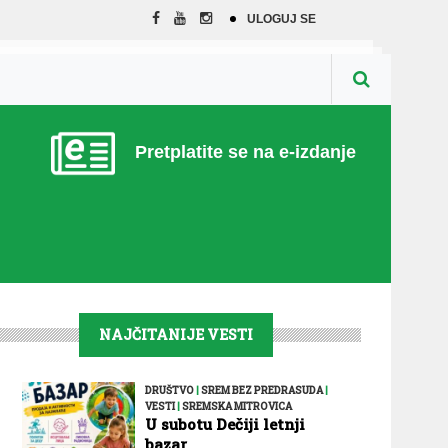
ULOGUJ SE
Pretplatite se na e-izdanje
NAJČITANIJE VESTI
DRUŠTVO
|
SREM BEZ PREDRASUDA
|
VESTI
|
SREMSKA MITROVICA
U subotu Dečiji letnji
bazar