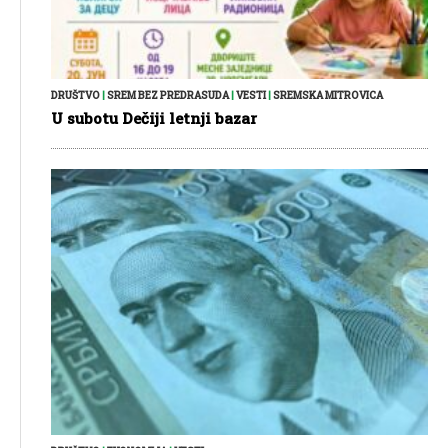
DRUŠTVO
|
SREM BEZ PREDRASUDA
|
VESTI
|
SREMSKA MITROVICA
U subotu Dečiji letnji bazar