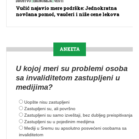
DRUŠTVO
|
EKONOMIJA
|
VESTI
Vučić najavio mere podrške: Jednokratna
novčana pomoć, vaučeri i niže cene lekova
ANKETA
U kojoj meri su problemi osoba
sa invaliditetom zastupljeni u
medijima?
Uopšte nisu zastupljeni
Zastupljeni su, ali površno
Zastupljeni su samo izveštaji, bez dubljeg preispitivanja
Zastupljeni su u pojedinim medijima
Mediji u Sremu su apsolutno posvećeni osobama sa
invaliditetom