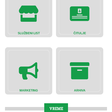
SLUŽBENI LIST
ČITULJE
MARKETING
ARHIVA
VREME