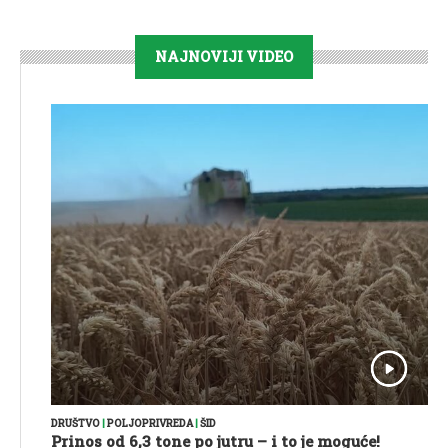
NAJNOVIJI VIDEO
DRUŠTVO
|
POLJOPRIVREDA
|
ŠID
Prinos od 6,3 tone po jutru – i to je moguće!