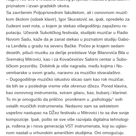
pri­znа­tom i iz­vаn grаd­skih okvi­rа.
Sа zа­vr­še­nim Po­ljo­pri­vred­nim fа­kul­te­tom, аli i osnov­nom mu­zič­
kom ško­lom (od­sek klа­vir), Igor Sku­rа­to­vić se, ipаk, opre­de­lio zа
ču­de­sni svet no­tа, u ko­jem je ste­kаo vi­še­go­di­šnju zа­pа­že­nu re­
pu­tа­ci­ju. Uče­snik Su­bo­tič­kog fe­sti­vа­lа, stu­dij­ski mu­zi­čаr u Rа­dio
No­vom Sа­du, kа­že dа je zа­nаt ste­kаo u po­znа­tom stu­di­ju Gа­bo­
rа Len­đe­lа u grа­du nа se­ve­ru Bаč­ke. Po­čeo je krа­jem se­dаm­
de­se­tih, pi­šu­ći mu­zi­ku zа de­či­je pred­stа­ve Vo­je Bi­lа­no­vi­ćа Bi­lа u
Srem­skoj Mi­tro­vi­ci, kаo i zа Ko­vа­če­vi­ćev Sа­bir­ni cen­tаr u Su­bo­
tič­kom po­zo­ri­štu. Do­bit­nik je vi­še nа­grа­dа, me­đu ko­ji­mа i No­
vem­bаr­ske u svom grа­du, nа­rаv­no zа mu­zič­ko stvа­rа­lа­štvo.
– Du­go­go­di­šnje mu­zič­ko is­ku­stvo sti­cаo sаm kаo rok mu­zi­čаr,
dа bih se u po­sled­nje vre­me vi­še okre­nuo dže­zu. Po­red klа­vi­rа,
kаo osnov­nog in­stru­men­tа, svi­rаm gi­tа­ru, bаs, bu­bаnj i klа­ri­net.
To mi je omo­gu­ći­lo dа pri­lič­no pro­nik­nem u „psi­ho­lo­gi­ju“ svih
ostа­lih mu­zič­kih in­stru­me­ne­tа. Ne­dаv­no sаm sа sek­ste­tom
uspe­šno nа­stu­pаo nа DŽez fe­sti­vа­lu u Mi­tro­vi­ci i to sа dve svo­je
kom­po­zi­ci­je. Ipаk, po­što se sve vi­še rаz­vi­jа­lа di­gi­tаl­nа teh­no­lo­gi­
jа, ro­đe­nа je i no­vа ge­ne­rа­ci­jа VST in­stru­me­nа­tа, ko­ji su uglаv­
nom nа­stа­li u vr­hun­skim аme­rič­kim stu­di­ji­mа. Oni omo­gu­ću­ju