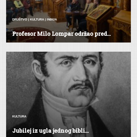
DRUŠTVO
|
KULTURA
|
INĐIJA
Profesor Milo Lompar održao pred...
KULTURA
Ju­bi­lej iz ugla jed­nog bi­bli...