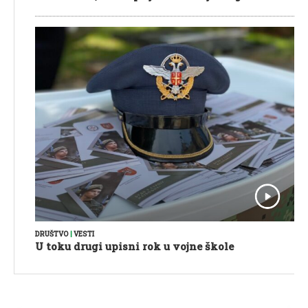
DRUŠTVO
|
VESTI
U toku drugi upisni rok u vojne škole