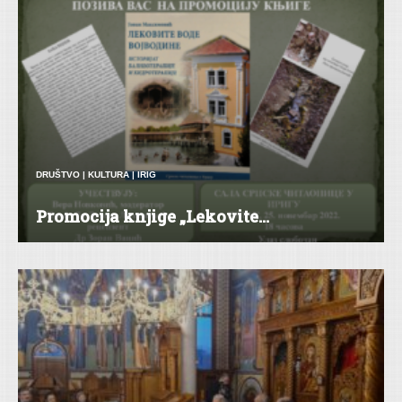
DRUŠTVO
|
KULTURA
|
IRIG
Promocija knjige „Lekovite...