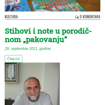
KULTURA
0 KOMENTARA
Sti­ho­vi i no­te u po­ro­dič­
nom „pа­ko­vа­nju“
28. septembar 2011. godine
Čitaj mi!