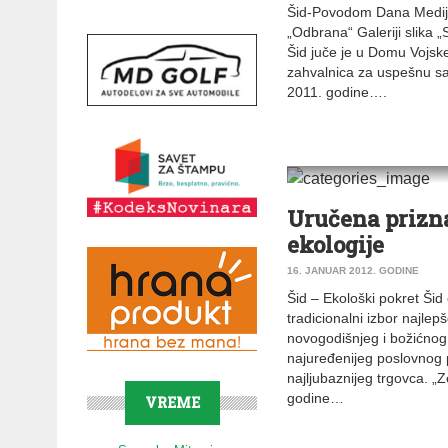
Šid-Povodom Dana Medij
„Odbrana“ Galeriji slika
Šid juče je u Domu Vojske
zahvalnica za uspešnu sa
2011. godine….
VESTI
|
ŠID
Uručena prizna
ekologije
16. JANUAR 2012. GODINE
Šid – Ekološki pokret Šid
tradicionalni izbor najlep
novogodišnjeg i božićnog 
najuređenijeg poslovnog 
najljubaznijeg trgovca. „Ze
godine…
VREME