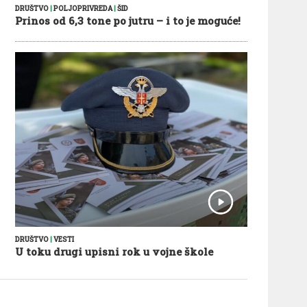
DRUŠTVO
|
POLJOPRIVREDA
|
ŠID
Prinos od 6,3 tone po jutru – i to je moguće!
DRUŠTVO
|
VESTI
U toku drugi upisni rok u vojne škole