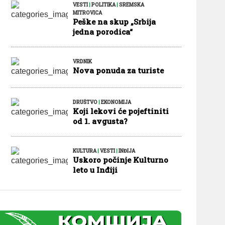
VESTI
|
POLITIKA
|
SREMSKA
MITROVICA
Peške na skup „Srbija
jedna porodica“
VRDNIK
Nova ponuda za turiste
DRUŠTVO
|
EKONOMIJA
Koji lekovi će pojeftiniti
od 1. avgusta?
KULTURA
|
VESTI
|
INĐIJA
Uskoro počinje Kulturno
leto u Inđiji