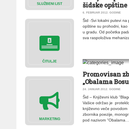
šidske opštine
SLUŽBENI LIST
6. FEBRUAR 2012. GODINE
Šid -Svi lokalni putevi na
opštine su prohodni, kao 
u gradu. Od početka pad
sva raspoloživa mehaniza
ČITULJE
VESTI
|
ŠID
Promovisan zb
„Obalama Bosu
24. JANUAR 2012. GODINE
Šid – Književni klub “Blag
Vašice održao je protekl
književno veče povodom 
zbornika poezije, monogra
MARKETING
pod nazivom “Obalama