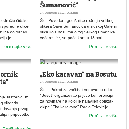
Šumanović“
24. JANUAR 2012. GODINE
 području šidske
Šid -Povodom godišnjice rođenja velikog
i sporedne ulice
slikara Save Šumanovića u šidskoj Galeriji
avina do danas
slika koja nosi ime ovog velikog umetnika
cija je…
večeras će, sa početkom u 18 sati,…
Pročitajte više
Pročitajte više
0
0
VESTI
|
ŠID
ornik
„Eko karavan“ na Bosutu
ta“
24. JANUAR 2012. GODINE
Šid – Pokret za zaštitu i negovanje reke
“Bosut” organizovao je juče konferenciju
oje Jastrebić” iz
za novinare na kojoj je najavljen dolazak
og vikenda
ekipe “Eko karavana” Radio Televizije…
izdavanja prvog
fije i pripovetke
Pročitajte više
…