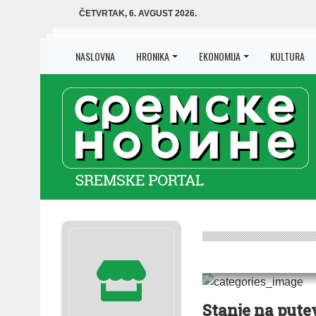
ČETVRTAK, 6. AVGUST 2026.
NASLOVNA
HRONIKA
EKONOMIJA
KULTURA
VESTI
|
ŠID
Stanje na put