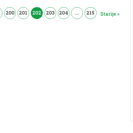
200
201
202
203
204
…
215
Starije »