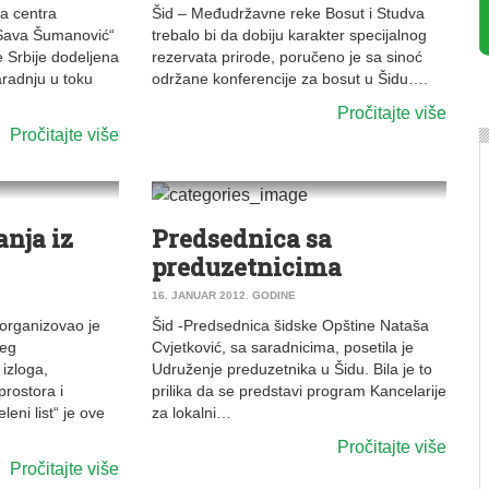
a centra
Šid – Međudržavne reke Bosut i Studva
 „Sava Šumanović“
trebalo bi da dobiju karakter specijalnog
 Srbije dodeljena
rezervata prirode, poručeno je sa sinoć
radnju u toku
održane konferencije za bosut u Šidu….
Pročitajte više
Pročitajte više
0
0
VESTI
|
ŠID
nja iz
Predsednica sa
preduzetnicima
16. JANUAR 2012. GODINE
 organizovao je
Šid -Predsednica šidske Opštine Nataša
šeg
Cvjetković, sa saradnicima, posetila je
izloga,
Udruženje preduzetnika u Šidu. Bila je to
prostora i
prilika da se predstavi program Kancelarije
leni list“ je ove
za lokalni…
Pročitajte više
Pročitajte više