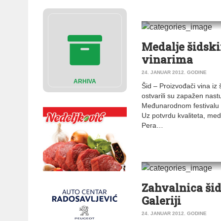
VESTI
|
ŠID
Medalje šidsk
vinarima
24. JANUAR 2012. GODINE
ARHIVA
Šid – Proizvođači vina iz 
ostvarili su zapažen nast
Međunarodnom festivalu 
Uz potvrdu kvaliteta, meda
Pera…
VESTI
|
ŠID
Zahvalnica šid
Galeriji
24. JANUAR 2012. GODINE