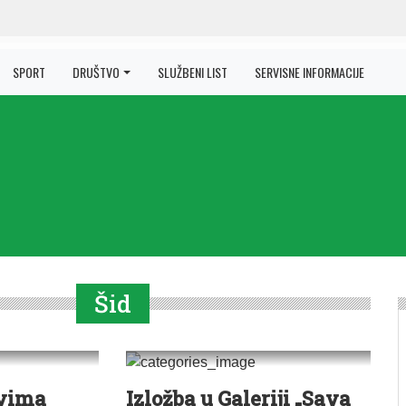
SPORT
DRUŠTVO
SLUŽBENI LIST
SERVISNE INFORMACIJE
Šid
0
0
VESTI
|
ŠID
evima
Izložba u Galeriji „Sava