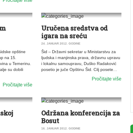
Pročitajte više
0
0
VESTI
|
ŠID
im
Uručena sredstva od
igara na sreću
24. JANUAR 2012. GODINE
šidske opštine
Šid – Državni sekretar u Ministarstvu za
up na 15.
ljudska i manjinska prava, državnu upravu
vina u Temerinu.
i lokalnu samoupravu, Duško Radaković
lje su dobili
posetio je juče Opštinu Šid. Cilj posete…
Pročitajte više
Pročitajte više
0
0
VESTI
|
ŠID
skoj
Održana konferencija za
Bosut
16. JANUAR 2012. GODINE