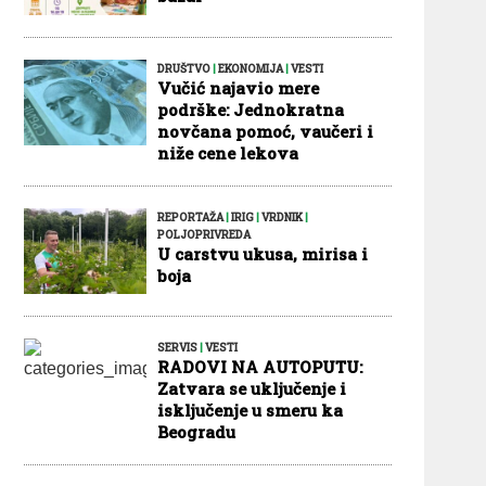
DRUŠTVO
|
EKONOMIJA
|
VESTI
Vučić najavio mere
podrške: Jednokratna
novčana pomoć, vaučeri i
niže cene lekova
REPORTAŽA
|
IRIG
|
VRDNIK
|
POLJOPRIVREDA
U carstvu ukusa, mirisa i
boja
SERVIS
|
VESTI
RADOVI NA AUTOPUTU:
Zatvara se uključenje i
isključenje u smeru ka
Beogradu