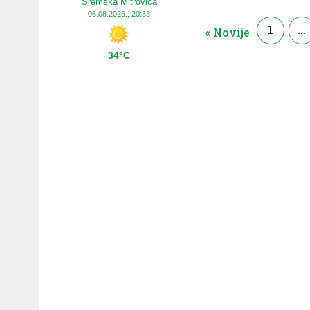
Sremska Mitrovica
06.08.2026., 20:33
1
…
« Novije
34°C