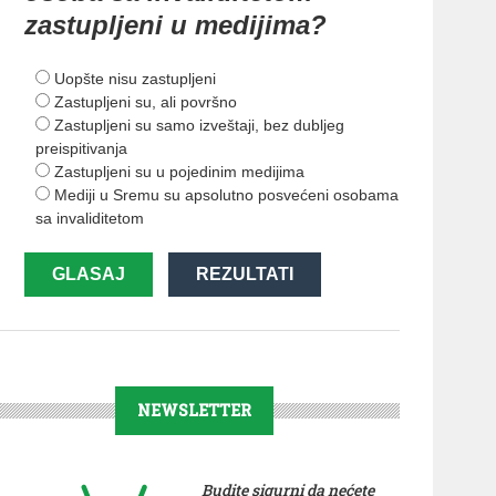
zastupljeni u medijima?
Uopšte nisu zastupljeni
Zastupljeni su, ali površno
Zastupljeni su samo izveštaji, bez dubljeg
preispitivanja
Zastupljeni su u pojedinim medijima
Mediji u Sremu su apsolutno posvećeni osobama
sa invaliditetom
GLASAJ
REZULTATI
NEWSLETTER
Budite sigurni da nećete