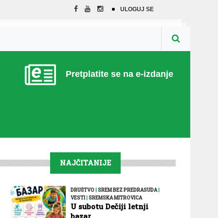
ULOGUJ SE
Pretplatite se na e-izdanje
NAJČITANIJE
DRUŠTVO
|
SREM BEZ PREDRASUDA
|
VESTI
|
SREMSKA MITROVICA
U subotu Dečiji letnji
bazar