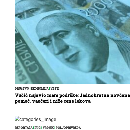
DRUŠTVO
|
EKONOMIJA
|
VESTI
Vučić najavio mere podrške: Jednokratna novčana
pomoć, vaučeri i niže cene lekova
REPORTAŽA
|
IRIG
|
VRDNIK
|
POLJOPRIVREDA