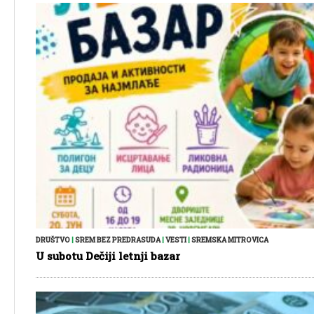
DRUŠTVO
|
SREM BEZ PREDRASUDA
|
VESTI
|
SREMSKA MITROVICA
U subotu Dečiji letnji bazar