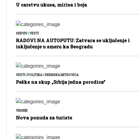
U carstvu ukusa, mirisa i boja
SERVIS
|
VESTI
RADOVI NA AUTOPUTU: Zatvara se uključenje i
isključenje u smeru ka Beogradu
VESTI
|
POLITIKA
|
SREMSKA MITROVICA
Peške na skup „Srbija jedna porodica“
VRDNIK
Nova ponuda za turiste