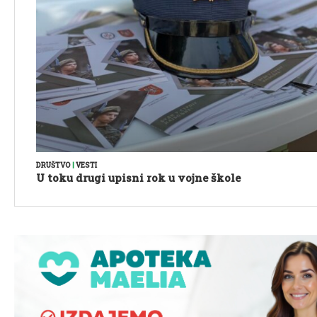
DRUŠTVO
|
VESTI
U toku drugi upisni rok u vojne škole