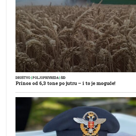
DRUŠTVO
|
POLJOPRIVREDA
|
ŠID
Prinos od 6,3 tone po jutru – i to je moguće!