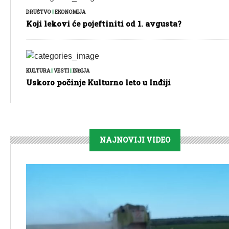
DRUŠTVO
|
EKONOMIJA
Koji lekovi će pojeftiniti od 1. avgusta?
KULTURA
|
VESTI
|
INĐIJA
Uskoro počinje Kulturno leto u Inđiji
NAJNOVIJI VIDEO