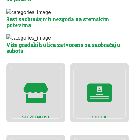
Šest saobraćajnih nezgoda na sremskim
putevima
Više gradskih ulica zatvoreno za saobraćaj u
subotu
SLUŽBENI LIST
ČITULJE