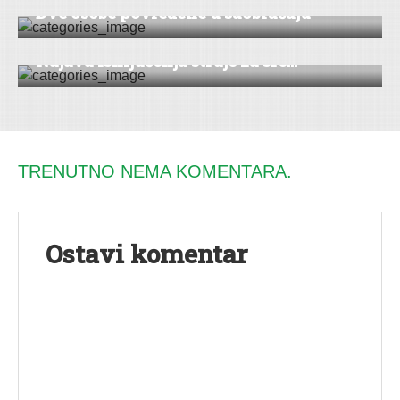
Dve osobe povređene u saobraćaju
SERVIS
Najava isključenja struje za sre...
TRENUTNO NEMA KOMENTARA.
Ostavi komentar