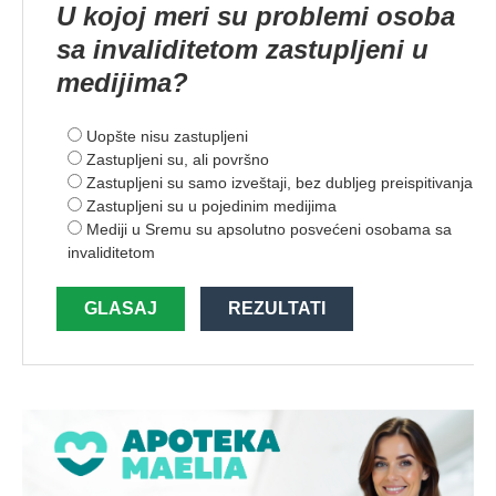
U kojoj meri su problemi osoba
sa invaliditetom zastupljeni u
medijima?
Uopšte nisu zastupljeni
Zastupljeni su, ali površno
Zastupljeni su samo izveštaji, bez dubljeg preispitivanja
Zastupljeni su u pojedinim medijima
Mediji u Sremu su apsolutno posvećeni osobama sa
invaliditetom
GLASAJ
REZULTATI