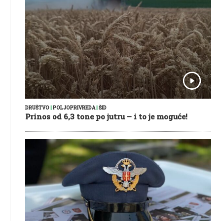
DRUŠTVO
|
POLJOPRIVREDA
|
ŠID
Prinos od 6,3 tone po jutru – i to je moguće!