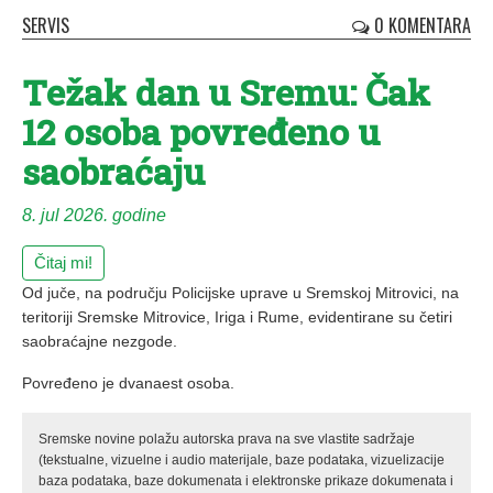
SERVIS
0 KOMENTARA
Težak dan u Sremu: Čak
12 osoba povređeno u
saobraćaju
8. jul 2026. godine
Čitaj mi!
Od juče, na području Policijske uprave u Sremskoj Mitrovici, na
teritoriji Sremske Mitrovice, Iriga i Rume, evidentirane su četiri
saobraćajne nezgode.
Povređeno je dvanaest osoba.
Sremske novine polažu autorska prava na sve vlastite sadržaje
(tekstualne, vizuelne i audio materijale, baze podataka, vizuelizacije
baza podataka, baze dokumenata i elektronske prikaze dokumenata i