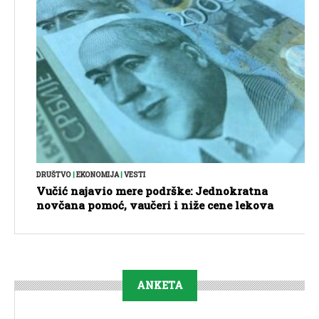
DRUŠTVO
|
EKONOMIJA
|
VESTI
Vučić najavio mere podrške: Jednokratna
novčana pomoć, vaučeri i niže cene lekova
ANKETA