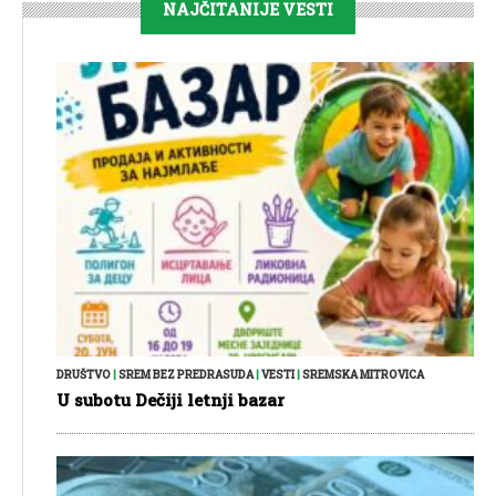
NAJČITANIJE VESTI
DRUŠTVO
|
SREM BEZ PREDRASUDA
|
VESTI
|
SREMSKA MITROVICA
U subotu Dečiji letnji bazar