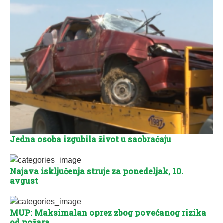
Jedna osoba izgubila život u saobraćaju
Najava isključenja struje za ponedeljak, 10.
avgust
MUP: Maksimalan oprez zbog povećanog rizika
od požara