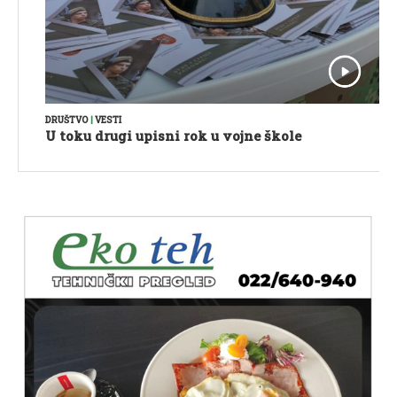
DRUŠTVO
|
VESTI
U toku drugi upisni rok u vojne škole