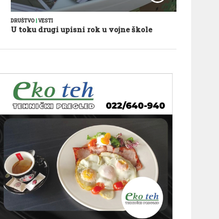
DRUŠTVO
|
VESTI
U toku drugi upisni rok u vojne škole