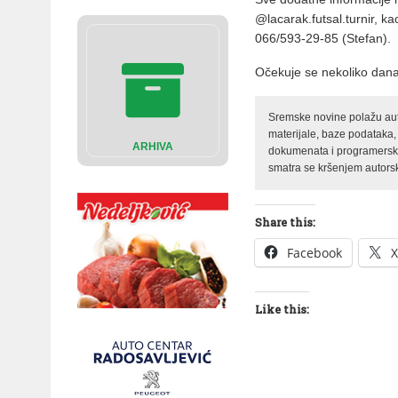
@lacarak.futsal.turnir, k
066/593-29-85 (Stefan).
Očekuje se nekoliko dana
Sremske novine polažu auto
materijale, baze podataka,
ARHIVA
dokumenata i programerski 
smatra se kršenjem autorsk
Share this:
Facebook
X
Like this: