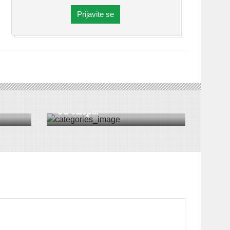
Prijavite se
A
SPORT
Odbojkašice “Srema” jače
od ekip...