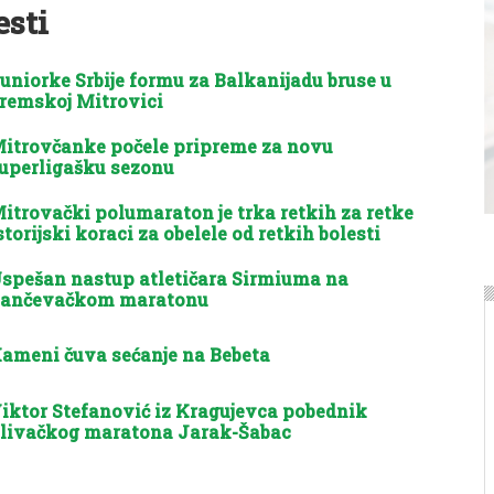
esti
uniorke Srbije formu za Balkanijadu bruse u
remskoj Mitrovici
itrovčanke počele pripreme za novu
uperligašku sezonu
itrovački polumaraton je trka retkih za retke
storijski koraci za obelele od retkih bolesti
spešan nastup atletičara Sirmiuma na
ančevačkom maratonu
ameni čuva sećanje na Bebeta
iktor Stefanović iz Kragujevca pobednik
livačkog maratona Jarak-Šabac