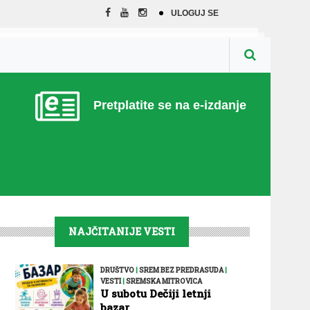
ULOGUJ SE
Pretplatite se na e-izdanje
NAJČITANIJE VESTI
DRUŠTVO
|
SREM BEZ PREDRASUDA
|
VESTI
|
SREMSKA MITROVICA
U subotu Dečiji letnji
bazar