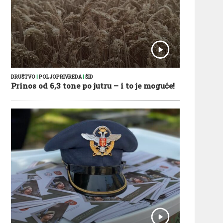
DRUŠTVO
|
POLJOPRIVREDA
|
ŠID
Prinos od 6,3 tone po jutru – i to je moguće!