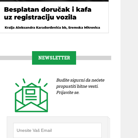
NEWSLETTER
Budite sigurni da nećete
propustiti bitne vesti.
Prijavite se.