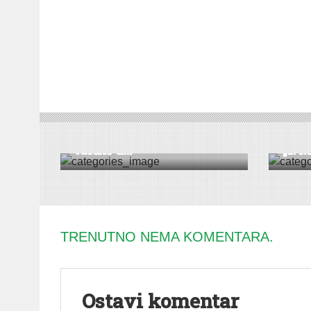
SPORT
|
INĐIJA
SPORT
Humanitarni fleg fudbal
turnir &...
„1. 
TRENUTNO NEMA KOMENTARA.
Ostavi komentar