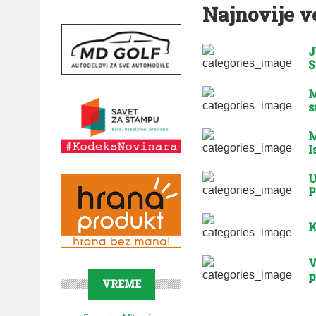
Najnovije v
J
S
M
s
M
I
U
P
K
V
p
VREME