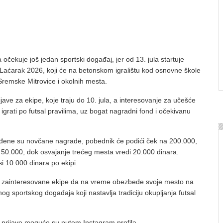
ta očekuje još jedan sportski događaj, jer od 13. jula startuje
ir Laćarak 2026, koji će na betonskom igralištu kod osnovne škole
 Sremske Mitrovice i okolnih mesta.
rijave za ekipe, koje traju do 10. jula, a interesovanje za učešće
e igrati po futsal pravilima, uz bogat nagradni fond i očekivanu
eđene su novčane nagrade, pobednik će podići ček na 200.000,
50.000, dok osvajanje trećeg mesta vredi 20.000 dinara.
si 10.000 dinara po ekipi.
e zainteresovane ekipe da na vreme obezbede svoje mesto na
nog sportskog događaja koji nastavlja tradiciju okupljanja futsal
i prijave moguće su putem Instagram profila