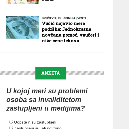
DRUŠTVO
|
EKONOMIJA
|
VESTI
Vučić najavio mere
podrške: Jednokratna
novčana pomoć, vaučeri i
niže cene lekova
ANKETA
U kojoj meri su problemi
osoba sa invaliditetom
zastupljeni u medijima?
Uopšte nisu zastupljeni
Zastupljeni su, ali površno