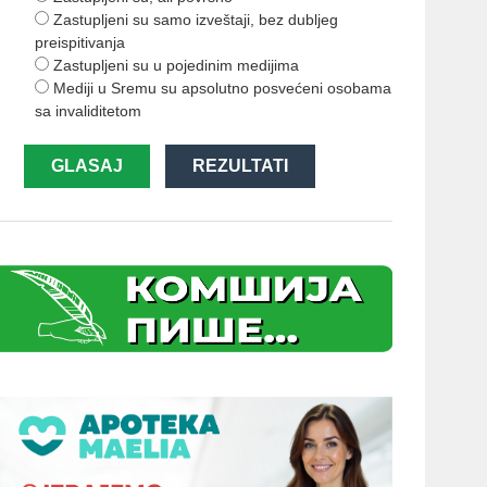
Zastupljeni su samo izveštaji, bez dubljeg
preispitivanja
Zastupljeni su u pojedinim medijima
Mediji u Sremu su apsolutno posvećeni osobama
sa invaliditetom
GLASAJ
REZULTATI