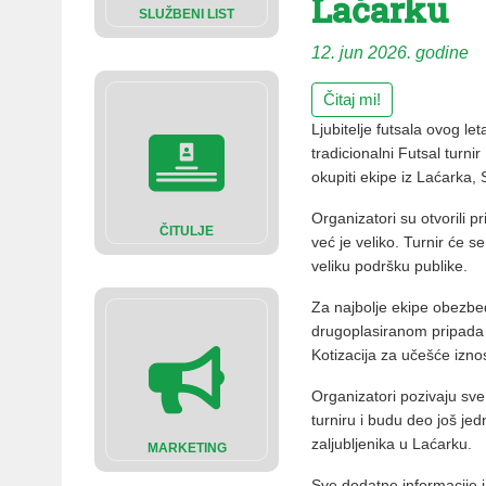
Laćarku
SLUŽBENI LIST
12. jun 2026. godine
Čitaj mi!
Ljubitelje futsala ovog le
tradicionalni Futsal turn
okupiti ekipe iz Laćarka,
Organizatori su otvorili p
ČITULJE
već je veliko. Turnir će s
veliku podršku publike.
Za najbolje ekipe obezb
drugoplasiranom pripada 
Kotizacija za učešće izno
Organizatori pozivaju sv
turniru i budu deo još jed
zaljubljenika u Laćarku.
MARKETING
Sve dodatne informacije 