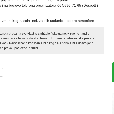
ao i na brojeve telefona organizatora 064/536-71-65 (Despot) i
 vrhunskog futsala, neizvesnih utakmica i dobre atmosfere.
rska prava na sve vlastite sadržaje (tekstualne, vizuelne i audio
 vizuelizacije baza podataka, baze dokumenata i elektronske prikaze
kod). Neovlašćeno korišćenje bilo kog dela portala nije dozvoljeno,
ih prava i podložno je tužbi.