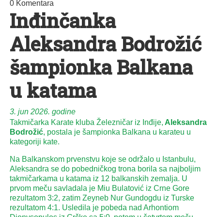
0 Komentara
Inđinčanka
Aleksandra Bodrožić
šampionka Balkana
u katama
3. jun 2026. godine
Takmičarka Karate kluba Železničar iz Inđije,
Aleksandra
Bodrožić
, postala je šampionka Balkana u karateu u
kategoriji kate.
Na Balkanskom prvenstvu koje se održalo u Istanbulu,
Aleksandra se do pobedničkog trona borila sa najboljim
takmičarkama u katama iz 12 balkanskih zemalja. U
prvom meču savladala je Miu Bulatović iz Crne Gore
rezultatom 3:2, zatim Zeyneb Nur Gundogdu iz Turske
rezultatom 4:1. Usledila je pobeda nad Arhontiom