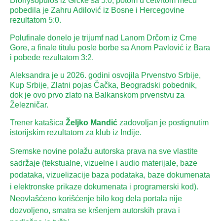
Dionysopulos iz Grčke sa 5:0, potom u četvrtom meču
pobedila je Zahru Adilović iz Bosne i Hercegovine
rezultatom 5:0.
Polufinale donelo je trijumf nad Lanom Drčom iz Crne
Gore, a finale titulu posle borbe sa Anom Pavlović iz Bara
i pobede rezultatom 3:2.
Aleksandra je u 2026. godini osvojila Prvenstvo Srbije,
Kup Srbije, Zlatni pojas Čačka, Beogradski pobednik,
dok je ovo prvo zlato na Balkanskom prvenstvu za
Železničar.
Trener katašica
Željko Mandić
zadovoljan je postignutim
istorijskim rezultatom za klub iz Inđije.
Sremske novine polažu autorska prava na sve vlastite
sadržaje (tekstualne, vizuelne i audio materijale, baze
podataka, vizuelizacije baza podataka, baze dokumenata
i elektronske prikaze dokumenata i programerski kod).
Neovlašćeno korišćenje bilo kog dela portala nije
dozvoljeno, smatra se kršenjem autorskih prava i