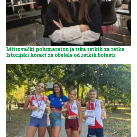
Mitrovački polumaraton je trka retkih za retke
Istorijski koraci za obelele od retkih bolesti