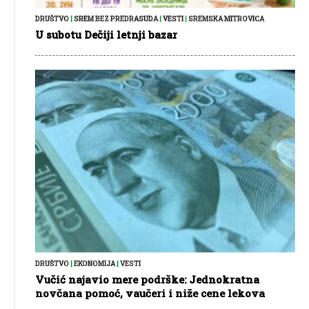
DRUŠTVO
|
SREM BEZ PREDRASUDA
|
VESTI
|
SREMSKA MITROVICA
U subotu Dečiji letnji bazar
DRUŠTVO
|
EKONOMIJA
|
VESTI
Vučić najavio mere podrške: Jednokratna
novčana pomoć, vaučeri i niže cene lekova