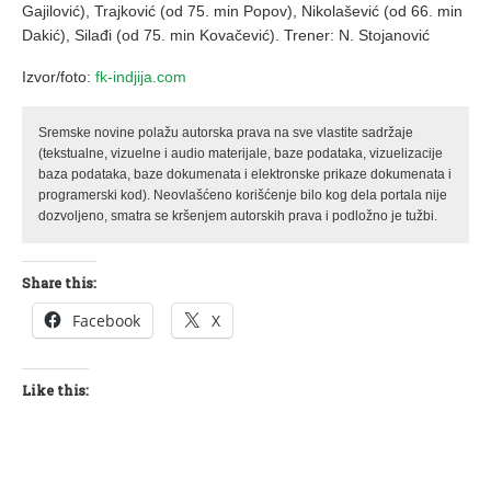
Gajilović), Trajković (od 75. min Popov), Nikolašević (od 66. min
Dakić), Silađi (od 75. min Kovačević). Trener: N. Stojanović
Izvor/foto:
fk-indjija.com
Sremske novine polažu autorska prava na sve vlastite sadržaje
(tekstualne, vizuelne i audio materijale, baze podataka, vizuelizacije
baza podataka, baze dokumenata i elektronske prikaze dokumenata i
programerski kod). Neovlašćeno korišćenje bilo kog dela portala nije
dozvoljeno, smatra se kršenjem autorskih prava i podložno je tužbi.
Share this:
Facebook
X
Like this: