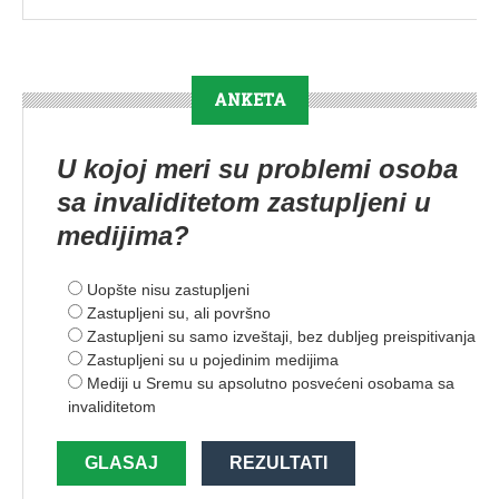
ANKETA
U kojoj meri su problemi osoba
sa invaliditetom zastupljeni u
medijima?
Uopšte nisu zastupljeni
Zastupljeni su, ali površno
Zastupljeni su samo izveštaji, bez dubljeg preispitivanja
Zastupljeni su u pojedinim medijima
Mediji u Sremu su apsolutno posvećeni osobama sa
invaliditetom
GLASAJ
REZULTATI