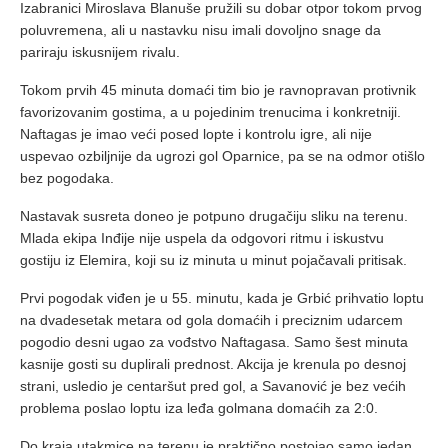
Izabranici Miroslava Blanuše pružili su dobar otpor tokom prvog
poluvremena, ali u nastavku nisu imali dovoljno snage da
pariraju iskusnijem rivalu.
Tokom prvih 45 minuta domaći tim bio je ravnopravan protivnik
favorizovanim gostima, a u pojedinim trenucima i konkretniji.
Naftagas je imao veći posed lopte i kontrolu igre, ali nije
uspevao ozbiljnije da ugrozi gol Oparnice, pa se na odmor otišlo
bez pogodaka.
Nastavak susreta doneo je potpuno drugačiju sliku na terenu.
Mlada ekipa Inđije nije uspela da odgovori ritmu i iskustvu
gostiju iz Elemira, koji su iz minuta u minut pojačavali pritisak.
Prvi pogodak viđen je u 55. minutu, kada je Grbić prihvatio loptu
na dvadesetak metara od gola domaćih i preciznim udarcem
pogodio desni ugao za vođstvo Naftagasa. Samo šest minuta
kasnije gosti su duplirali prednost. Akcija je krenula po desnoj
strani, usledio je centaršut pred gol, a Savanović je bez većih
problema poslao loptu iza leđa golmana domaćih za 2:0.
Do kraja utakmice na terenu je praktično postojao samo jedan