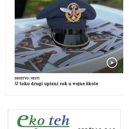
DRUŠTVO
|
VESTI
U toku drugi upisni rok u vojne škole