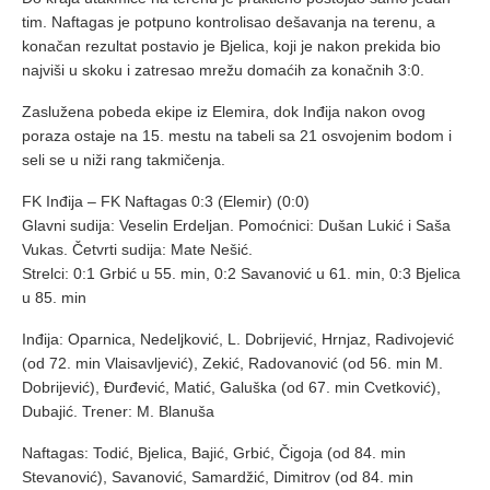
tim. Naftagas je potpuno kontrolisao dešavanja na terenu, a
konačan rezultat postavio je Bjelica, koji je nakon prekida bio
najviši u skoku i zatresao mrežu domaćih za konačnih 3:0.
Zaslužena pobeda ekipe iz Elemira, dok Inđija nakon ovog
poraza ostaje na 15. mestu na tabeli sa 21 osvojenim bodom i
seli se u niži rang takmičenja.
FK Inđija – FK Naftagas 0:3 (Elemir) (0:0)
Glavni sudija: Veselin Erdeljan. Pomoćnici: Dušan Lukić i Saša
Vukas. Četvrti sudija: Mate Nešić.
Strelci: 0:1 Grbić u 55. min, 0:2 Savanović u 61. min, 0:3 Bjelica
u 85. min
Inđija: Oparnica, Nedeljković, L. Dobrijević, Hrnjaz, Radivojević
(od 72. min Vlaisavljević), Zekić, Radovanović (od 56. min M.
Dobrijević), Đurđević, Matić, Galuška (od 67. min Cvetković),
Dubajić. Trener: M. Blanuša
Naftagas: Todić, Bjelica, Bajić, Grbić, Čigoja (od 84. min
Stevanović), Savanović, Samardžić, Dimitrov (od 84. min