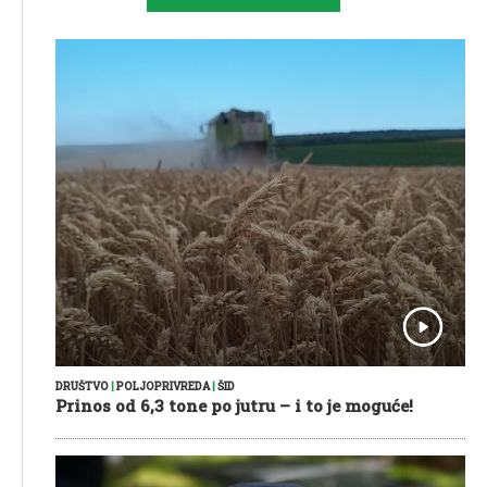
DRUŠTVO
|
POLJOPRIVREDA
|
ŠID
Prinos od 6,3 tone po jutru – i to je moguće!