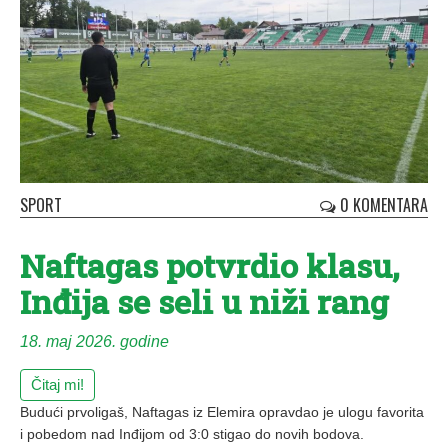
SPORT
0 KOMENTARA
Naftagas potvrdio klasu,
Inđija se seli u niži rang
18. maj 2026. godine
Čitaj mi!
Budući prvoligaš, Naftagas iz Elemira opravdao je ulogu favorita
i pobedom nad Inđijom od 3:0 stigao do novih bodova.