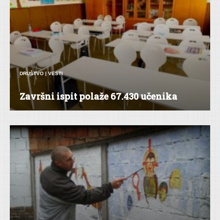
DRUŠTVO
|
VESTI
Završni ispit polaže 67.430 učenika