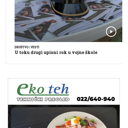
DRUŠTVO
|
VESTI
U toku drugi upisni rok u vojne škole