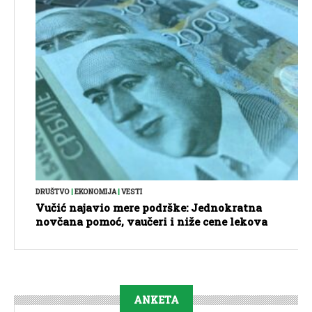
DRUŠTVO
|
EKONOMIJA
|
VESTI
Vučić najavio mere podrške: Jednokratna
novčana pomoć, vaučeri i niže cene lekova
ANKETA