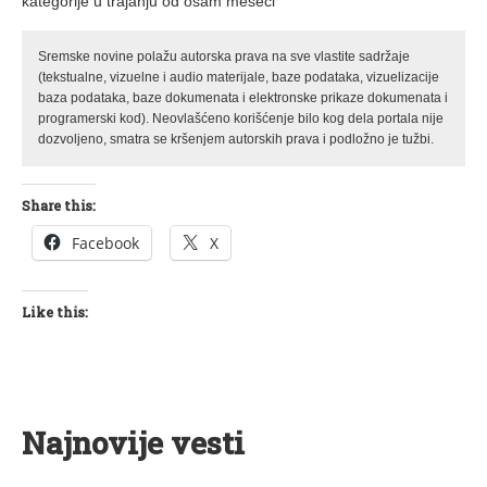
kategorije u trajanju od osam meseci
Sremske novine polažu autorska prava na sve vlastite sadržaje
(tekstualne, vizuelne i audio materijale, baze podataka, vizuelizacije
baza podataka, baze dokumenata i elektronske prikaze dokumenata i
programerski kod). Neovlašćeno korišćenje bilo kog dela portala nije
dozvoljeno, smatra se kršenjem autorskih prava i podložno je tužbi.
Share this:
Facebook
X
Like this:
Najnovije vesti