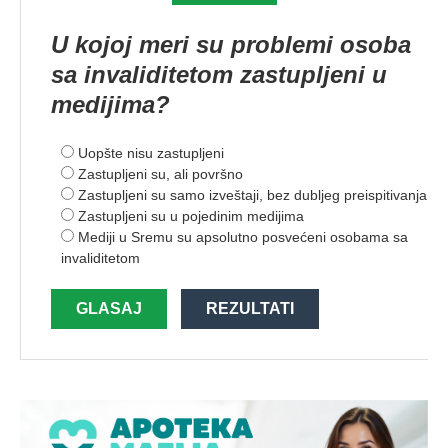
U kojoj meri su problemi osoba
sa invaliditetom zastupljeni u
medijima?
Uopšte nisu zastupljeni
Zastupljeni su, ali površno
Zastupljeni su samo izveštaji, bez dubljeg preispitivanja
Zastupljeni su u pojedinim medijima
Mediji u Sremu su apsolutno posvećeni osobama sa
invaliditetom
GLASAJ
REZULTATI