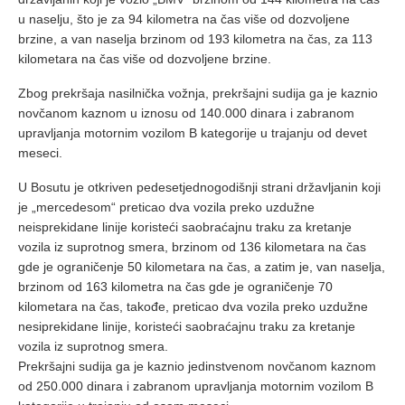
u naselju, što je za 94 kilometra na čas više od dozvoljene
brzine, a van naselja brzinom od 193 kilometra na čas, za 113
kilometara na čas više od dozvoljene brzine.
Zbog prekršaja nasilnička vožnja, prekršajni sudija ga je kaznio
novčanom kaznom u iznosu od 140.000 dinara i zabranom
upravljanja motornim vozilom B kategorije u trajanju od devet
meseci.
U Bosutu je otkriven pedesetjednogodišnji strani državljanin koji
je „mercedesom“ preticao dva vozila preko uzdužne
neisprekidane linije koristeći saobraćajnu traku za kretanje
vozila iz suprotnog smera, brzinom od 136 kilometara na čas
gde je ograničenje 50 kilometara na čas, a zatim je, van naselja,
brzinom od 163 kilometra na čas gde je ograničenje 70
kilometara na čas, takođe, preticao dva vozila preko uzdužne
nesiprekidane linije, koristeći saobraćajnu traku za kretanje
vozila iz suprotnog smera.
Prekršajni sudija ga je kaznio jedinstvenom novčanom kaznom
od 250.000 dinara i zabranom upravljanja motornim vozilom B