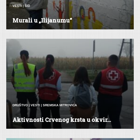
VESTI
|
ŠID
Murali u „Ilijanumu“
DRUŠTVO
|
VESTI
|
SREMSKA MITROVICA
Aktivnosti Crvenog krsta u okvir...