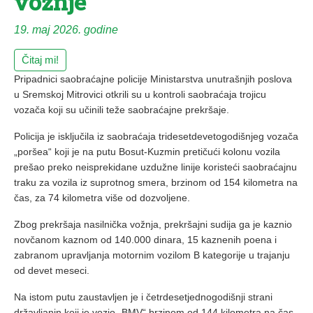
vožnje
19. maj 2026. godine
Čitaj mi!
Pripadnici saobraćajne policije Ministarstva unutrašnjih poslova
u Sremskoj Mitrovici otkrili su u kontroli saobraćaja trojicu
vozača koji su učinili teže saobraćajne prekršaje.
Policija je isključila iz saobraćaja tridesetdevetogodišnjeg vozača
„poršea“ koji je na putu Bosut-Kuzmin pretičući kolonu vozila
prešao preko neisprekidane uzdužne linije koristeći saobraćajnu
traku za vozila iz suprotnog smera, brzinom od 154 kilometra na
čas, za 74 kilometra više od dozvoljene.
Zbog prekršaja nasilnička vožnja, prekršajni sudija ga je kaznio
novčanom kaznom od 140.000 dinara, 15 kaznenih poena i
zabranom upravljanja motornim vozilom B kategorije u trajanju
od devet meseci.
Na istom putu zaustavljen je i četrdesetjednogodišnji strani
državljanin koji je vozio „BMV“ brzinom od 144 kilometra na čas