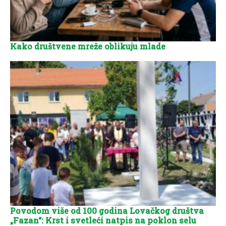
Kako društvene mreže oblikuju mlade
Povodom više od 100 godina Lovačkog društva
„Fazan“: Krst i svetleći natpis na poklon selu