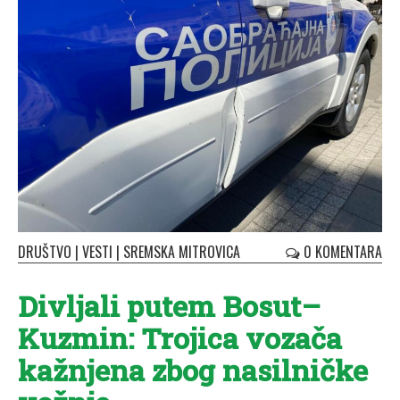
DRUŠTVO
|
VESTI
|
SREMSKA MITROVICA
0 KOMENTARA
Divljali putem Bosut–
Kuzmin: Trojica vozača
kažnjena zbog nasilničke