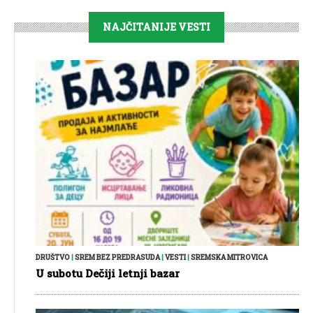
NAJČITANIJE VESTI
DRUŠTVO
|
SREM BEZ PREDRASUDA
|
VESTI
|
SREMSKA MITROVICA
U subotu Dečiji letnji bazar