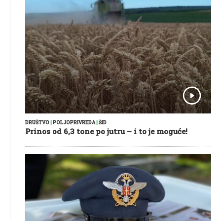
DRUŠTVO
|
POLJOPRIVREDA
|
ŠID
Prinos od 6,3 tone po jutru – i to je moguće!