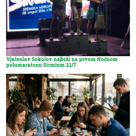
Vjačeslav Sokolov najbrži na prvom Noćnom
polumaratonu Sirmium 21/7