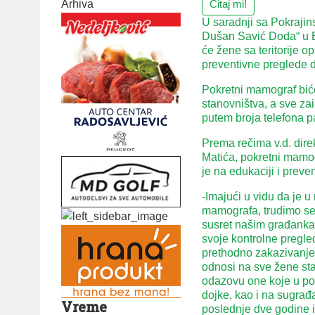
Arhiva
Čitaj mi!
U saradnji sa Pokrajin
Dušan Savić Doda“ u B
će žene sa teritorije o
preventivne preglede d
Pokretni mamograf bić
stanovništva, a sve z
putem broja telefona 
Prema rečima v.d. dir
Matića, pokretni mamog
je na edukaciji i preven
-Imajući u vidu da je 
mamografa, trudimo se 
susret našim građanka
svoje kontrolne pregle
prethodno zakazivanje 
odnosi na sve žene sta
odazovu one koje u por
dojke, kao i na sugrađ
Vreme
poslednje dve godine i