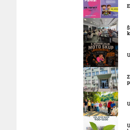
E
Š
k
U
Z
p
U
U