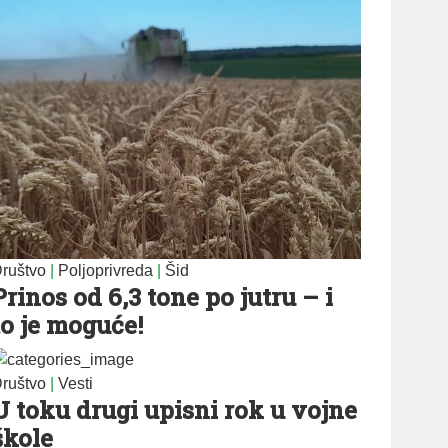
ruštvo
|
Poljoprivreda
|
Šid
Prinos od 6,3 tone po jutru – i
to je moguće!
ruštvo
|
Vesti
U toku drugi upisni rok u vojne
škole