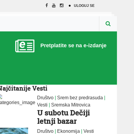
ULOGUJ SE
Pretplatite se na e-izdanje
Najčitanije Vesti
Društvo
|
Srem bez predrasuda
|
Vesti
|
Sremska Mitrovica
U subotu Dečiji
letnji bazar
Društvo
|
Ekonomija
|
Vesti