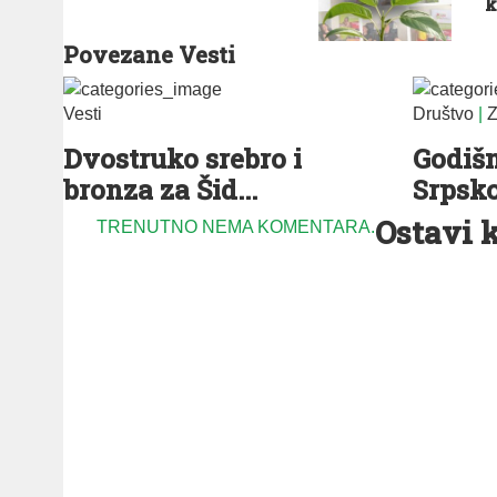
k
Povezane Vesti
Vesti
Društvo
|
Z
Dvostruko srebro i
Godišn
bronza za Šid...
Srpsko
Ostavi 
TRENUTNO NEMA KOMENTARA.