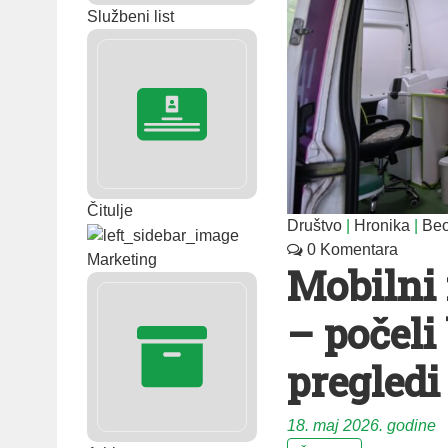
Službeni list
Čitulje
Društvo
|
Hronika
|
Beo
0 Komentara
Marketing
Mobilni
– počeli
pregledi
18. maj 2026. godine