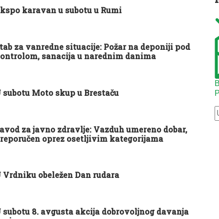
kspo karavan u subotu u Rumi
tab za vanredne situacije: Požar na deponiji pod
ontrolom, sanacija u narednim danima
B
 subotu Moto skup u Brestaču
P
avod za javno zdravlje: Vazduh umereno dobar,
reporučen oprez osetljivim kategorijama
 Vrdniku obeležen Dan rudara
 subotu 8. avgusta akcija dobrovoljnog davanja