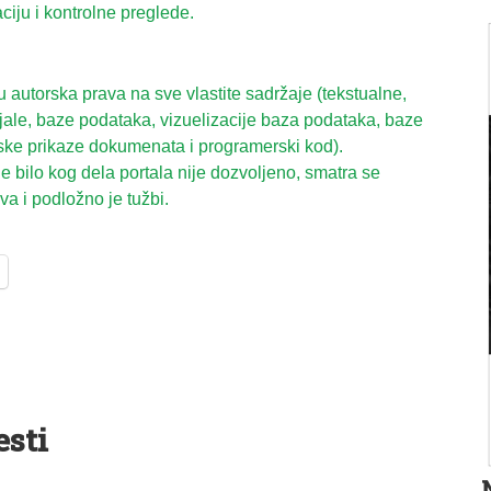
aciju i kontrolne preglede.
autorska prava na sve vlastite sadržaje (tekstualne,
ijale, baze podataka, vizuelizacije baza podataka, baze
ske prikaze dokumenata i programerski kod).
 bilo kog dela portala nije dozvoljeno, smatra se
a i podložno je tužbi.
esti