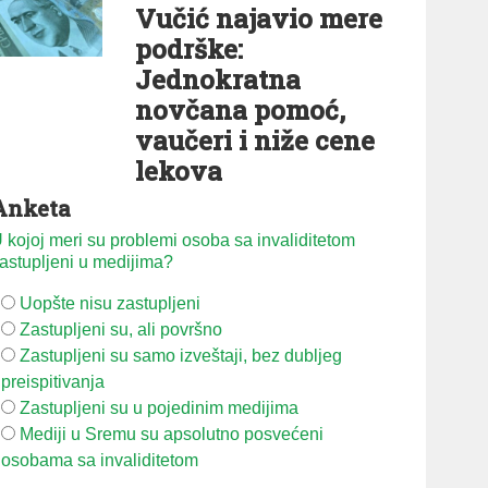
Vučić najavio mere
podrške:
Jednokratna
novčana pomoć,
vaučeri i niže cene
lekova
Anketa
 kojoj meri su problemi osoba sa invaliditetom
astupljeni u medijima?
Uopšte nisu zastupljeni
Zastupljeni su, ali površno
Zastupljeni su samo izveštaji, bez dubljeg
preispitivanja
Zastupljeni su u pojedinim medijima
Mediji u Sremu su apsolutno posvećeni
osobama sa invaliditetom