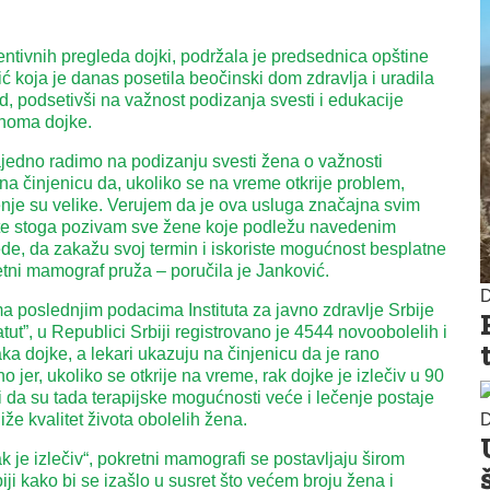
entivnih pregleda dojki, podržala je predsednica opštine
ć koja je danas posetila beočinski dom zdravlja i uradila
d, podsetivši na važnost podizanja svesti i edukacije
noma dojke.
jedno radimo na podizanju svesti žena o važnosti
na činjenicu da, ukoliko se na vreme otkrije problem,
nje su velike. Verujem da je ova usluga značajna svim
e stoga pozivam sve žene koje podležu navedenim
de, da zakažu svoj termin i iskoriste mogućnost besplatne
etni mamograf pruža – poručila je Janković.
D
 poslednjim podacima Instituta za javno zdravlje Srbije
ut”, u Republici Srbiji registrovano je 4544 novoobolelih i
ka dojke, a lekari ukazuju na činjenicu da je rano
no jer, ukoliko se otkrije na vreme, rak dojke je izlečiv u 90
 da su tada terapijske mogućnosti veće i lečenje postaje
D
iže kvalitet života obolelih žena.
 je izlečiv“, pokretni mamografi se postavljaju širom
iji kako bi se izašlo u susret što većem broju žena i