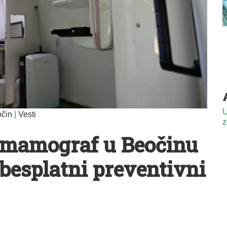
U
čin
|
Vesti
z
 mamograf u Beočinu
 besplatni preventivni