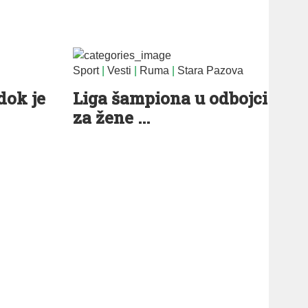
Sport
|
Vesti
|
Ruma
|
Stara Pazova
dok je
Liga šampiona u odbojci
za žene ...