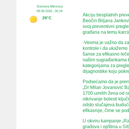
Sremska Mitrovica
08.08.2026., 00:18
Akciju besplatnih prev
29°C
Beočin Biljana Jankovi
svoj preventivni pregle
građana na temu karci
-Veoma je važno da za
kontrole i da ukažemo 
šanse za efikasno leče
našim sugrađankama t
kategorijama za pregle
dijagnostike koju pokr
Podsećamo da je prema
„Dr Milan Jovanović Bat
1700 umrlih žena od ra
otkrivanje bolesti ključ
odsto slučajeva budući
efikasnije, čime se pod
U okviru kampanje „Rak
gradova i opština u Srb