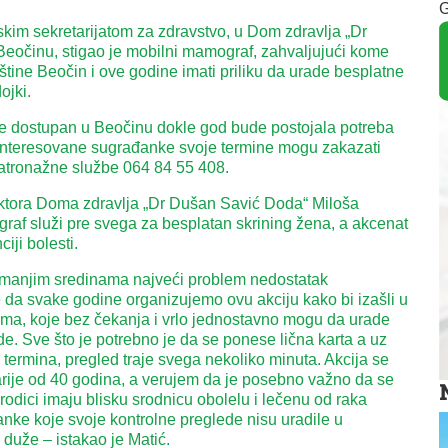
G
skim sekretarijatom za zdravstvo, u Dom zdravlja „Dr
eočinu, stigao je mobilni mamograf, zahvaljujući kome
pštine Beočin i ove godine imati priliku da urade besplatne
ojki.
e dostupan u Beočinu dokle god bude postojala potreba
ainteresovane sugrađanke svoje termine mogu zakazati
patronažne službe 064 84 55 408.
ektora Doma zdravlja „Dr Dušan Savić Doda“ Miloša
raf služi pre svega za besplatan skrining žena, a akcenat
ciji bolesti.
u manjim sredinama najveći problem nedostatak
da svake godine organizujemo ovu akciju kako bi izašli u
ma, koje bez čekanja i vrlo jednostavno mogu da urade
de. Sve što je potrebno je da se ponese lična karta a uz
termina, pregled traje svega nekoliko minuta. Akcija se
rije od 40 godina, a verujem da je posebno važno da se
odici imaju blisku srodnicu obolelu i lečenu od raka
anke koje svoje kontrolne preglede nisu uradile u
 duže – istakao je Matić.