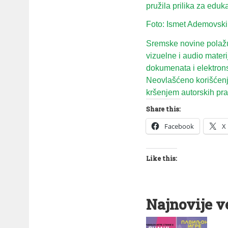
pružila prilika za eduk
Foto: Ismet Ademovski
Sremske novine polažu 
vizuelne i audio mater
dokumenata i elektron
Neovlašćeno korišćenje
kršenjem autorskih prav
Share this:
Facebook
X
Like this:
Najnovije v