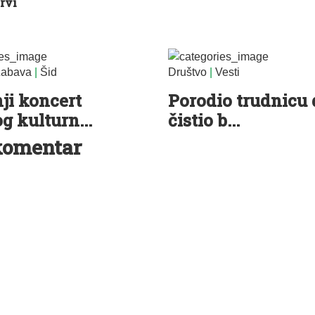
rvi
abava
|
Šid
Društvo
|
Vesti
ji koncert
Porodio trudnicu 
g kulturn...
čistio b...
komentar